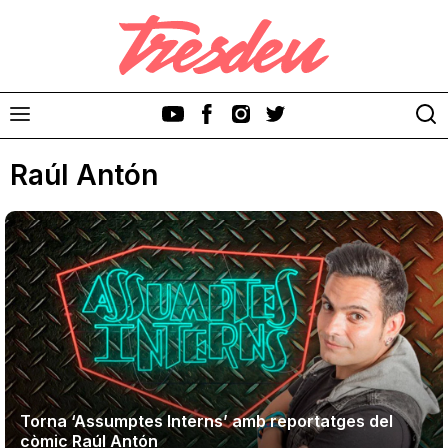
Raúl Antón
Discos
Videoclips
Cinema i Televisió
Festivals
Torna ‘Assumptes Interns’ amb reportatges del
còmic Raúl Antón