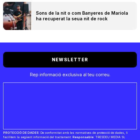
Sons de la nit o com Banyeres de Mariola
ha recuperat la seua nit de rock
NEWSLETTER
Rep informació exclusiva al teu correu.
PROTECCIÓ DE DADES:
De conformitat amb les normatives de protecció de dades, li
facilitem la següent informació del tractament:
Responsable:
TRESDEU MEDIA SL