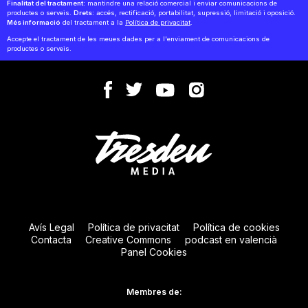
Finalitat del tractament:
mantindre una relació comercial i enviar comunicacions de
productes o serveis.
Drets:
accés, rectificació, portabilitat, supressió, limitació i oposició.
Més informació
del tractament a la
Política de privacitat
.
Accepte el tractament de les meues dades per a l'enviament de comunicacions de
productes o serveis.
Avís Legal
Política de privacitat
Política de cookies
Contacta
Creative Commons
podcast en valencià
Panel Cookies
Membres de: