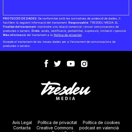
PROTECCIÓ DE DADES:
De conformitat amb les normatives de protecció de dades, li
facilitem la següent informació del tractament:
Responsable:
TRESDEU MEDIA SL
Finalitat del tractament:
mantindre una relació comercial i enviar comunicacions de
productes o serveis.
Drets:
accés, rectificació, portabilitat, supressió, limitació i oposició.
Més informació
del tractament a la
Política de privacitat
.
Accepte el tractament de les meues dades per a l'enviament de comunicacions de
productes o serveis.
Avís Legal
Política de privacitat
Política de cookies
Contacta
Creative Commons
podcast en valencià