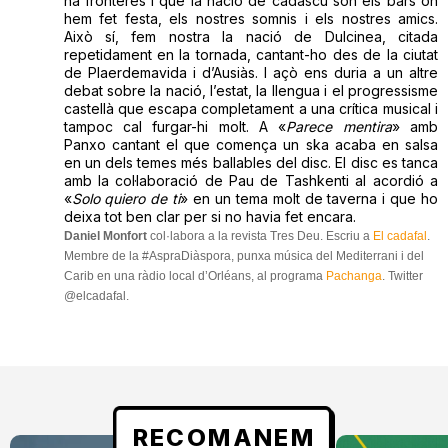
ha fronteres i que la nació de cadascú són els bars on
hem fet festa, els nostres somnis i els nostres amics.
Això sí, fem nostra la nació de Dulcinea, citada
repetidament en la tornada, cantant-ho des de la ciutat
de Plaerdemavida i d’Ausiàs. I açò ens duria a un altre
debat sobre la nació, l’estat, la llengua i el progressisme
castellà que escapa completament a una crítica musical i
tampoc cal furgar-hi molt. A «
Parece mentira
» amb
Panxo cantant el que comença un ska acaba en salsa
en un dels temes més ballables del disc. El disc es tanca
amb la col·laboració de Pau de Tashkenti al acordió a
«
Solo quiero de ti
» en un tema molt de taverna i que ho
deixa tot ben clar per si no havia fet encara.
Daniel Monfort
col·labora a la revista Tres Deu. Escriu a
El cadafal
.
Membre de la #AspraDiàspora, punxa música del Mediterrani i del
Carib en una ràdio local d’Orléans, al programa
Pachanga
. Twitter
@elcadafal.
RECOMANEM