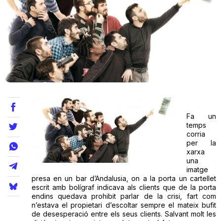
Teatre
Internet
Opinió
Fa un
Llibres
temps
corria
per la
La Llista
xarxa
una
Llocs
imatge
presa en un bar d’Andalusia, on a la porta un cartellet
escrit amb bolígraf indicava als clients que de la porta
endins quedava prohibit parlar de la crisi, fart com
n’estava el propietari d’escoltar sempre el mateix bufit
de desesperació entre els seus clients. Salvant molt les