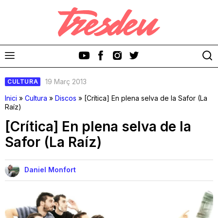
19 Març 2013
CULTURA
Inici
»
Cultura
»
Discos
»
[Crítica] En plena selva de la Safor (La
Raíz)
[Crítica] En plena selva de la
Discos
Safor (La Raíz)
Videoclips
Daniel Monfort
Cinema i Televisió
Festivals