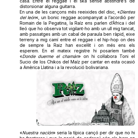
casa. Entre el reggae i el ska sense abstindre’s de
distorsionar alguna guitarra.
En una de les cançons més reeixides del disc, «
Dientes
del león
«, un bonic reggae acompanyat a l’acordió per
Romain de la Pegatina, la Raíz ens parlen d’Àfrica i del
lleó que ho observa tot vigilant-ho amb un ull mig tancat,
amb passatges amb un cabal de paraula ben ràpid, eixe
terreny a mig camí entre el reggae i el hip-hop on des
de sempre la Raiz han excel·lit i on més ens els
esperem. En el mateix registre hi posaríem també
«
Donde duerme el chamán
» on hi col·labora Toni el
Sucio de los Chikos del Maíz per cantar en esta ocasió
a Amèrica Llatina i a la revolució bolivariana.
«
Nuestra nación
» seria la típica cançó per dir que no hi