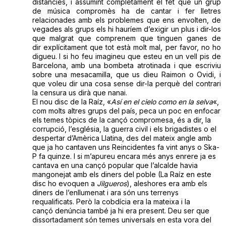
distàncies, i assumint completament el fet que un grup
de música compromès ha de cantar i fer lletres
relacionades amb els problemes que ens envolten, de
vegades als grups els hi hauríem d’exigir un plus i dir-los
que malgrat que comprenem que tinguen ganes de
dir explícitament que tot està molt mal, per favor, no ho
digueu. I si ho feu imagineu que esteu en un vell pis de
Barcelona, amb una bombeta atrotinada i que escriviu
sobre una mesacamilla, que us dieu Raimon o Ovidi, i
que voleu dir una cosa sense dir-la perquè del contrari
la censura us dirà que nanai.
El nou disc de la Raíz, «
Así en el cielo como en la selva
«,
com molts altres grups del país, peca un poc en enfocar
els temes tòpics de la cançó compromesa, és a dir, la
corrupció, l’església, la guerra civil i els brigadistes o el
despertar d’Amèrica Llatina, des del mateix angle amb
que ja ho cantaven uns Reincidentes fa vint anys o Ska-
P fa quinze. I si m’apureu encara més anys enrere ja es
cantava en una cançó popular que l’alcalde havia
mangonejat amb els diners del poble (La Raíz en este
disc ho evoquen a
Jilgueros
), aleshores era amb els
diners de l’enllumenat i ara són uns terrenys
requalificats. Però la cobdícia era la mateixa i la
cançó denúncia també ja hi era present. Deu ser que
dissortadament són temes universals en esta vora del