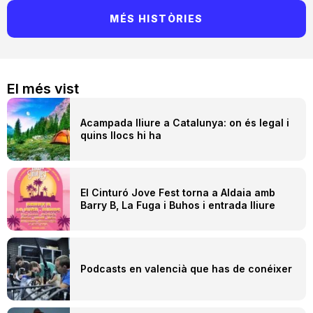
MÉS HISTÒRIES
El més vist
Acampada lliure a Catalunya: on és legal i
quins llocs hi ha
El Cinturó Jove Fest torna a Aldaia amb
Barry B, La Fuga i Buhos i entrada lliure
Podcasts en valencià que has de conéixer