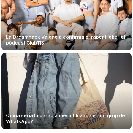
La Dreamhack València confirma el raper Hoke i el
pòdcast Club113
Quina seria la paraula més utilitzada en un grup de
WhatsApp?