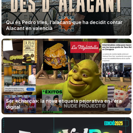
Teatre
Qui és Pedro Irles, l’alacantí que ha decidit contar
Alacant en valencià
Internet
Opinió
Llibres
La Llista
Ser «charca»: la nova etiqueta pejorativa en l’era
Llocs
digital