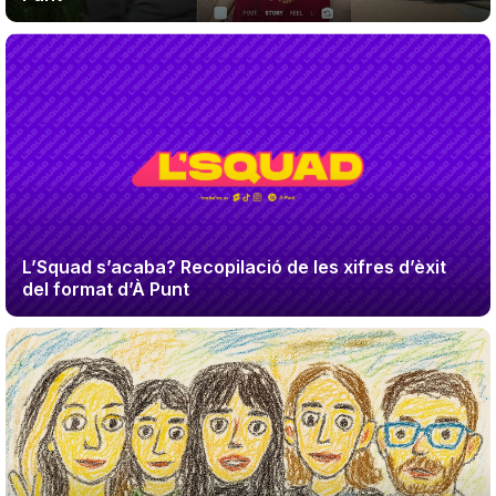
L’Squad s’acaba? Recopilació de les xifres d’èxit
del format d’À Punt