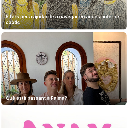
5 fars per a ajudar-te a navegar en aquest internet
caòtic
Què està passant a Palma?