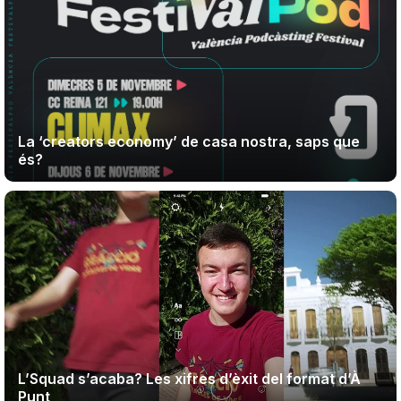
La ‘creators economy’ de casa nostra, saps que
és?
L’Squad s’acaba? Les xifres d’èxit del format d’À
Punt