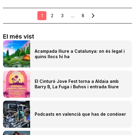
1
2
3
…
8
El més vist
Acampada lliure a Catalunya: on és legal i
quins llocs hi ha
El Cinturó Jove Fest torna a Aldaia amb
Barry B, La Fuga i Buhos i entrada lliure
Podcasts en valencià que has de conéixer