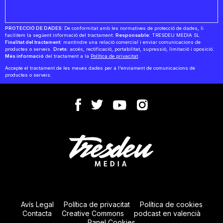
PROTECCIÓ DE DADES:
De conformitat amb les normatives de protecció de dades, li
facilitem la següent informació del tractament:
Responsable:
TRESDEU MEDIA SL
Finalitat del tractament:
mantindre una relació comercial i enviar comunicacions de
productes o serveis.
Drets:
accés, rectificació, portabilitat, supressió, limitació i oposició.
Més informació
del tractament a la
Política de privacitat
.
Accepte el tractament de les meues dades per a l'enviament de comunicacions de
productes o serveis.
Avís Legal
Política de privacitat
Política de cookies
Contacta
Creative Commons
podcast en valencià
Panel Cookies