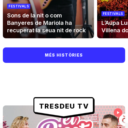
Teatre
FESTIVALS
FESTIVALS
Sons de la nit o com
Banyeres de Mariola ha
L’Aúpa Lu
recuperat la seua nit de rock
Villena d
Internet
MÉS HISTÒRIES
Opinió
Llibres
La Llista
Llocs
TRESDEU TV