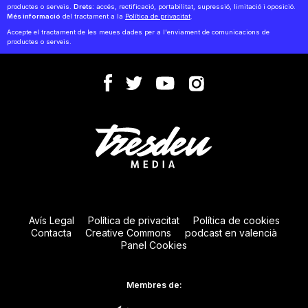
productes o serveis.
Drets:
accés, rectificació, portabilitat, supressió, limitació i oposició.
Més informació
del tractament a la
Política de privacitat
.
Accepte el tractament de les meues dades per a l'enviament de comunicacions de
productes o serveis.
Avís Legal
Política de privacitat
Política de cookies
Contacta
Creative Commons
podcast en valencià
Panel Cookies
Membres de: