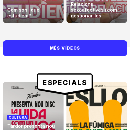
Relacions
Com són i què
sexoafectives i com
estudiem?
gestionar-les
MÉS VÍDEOS
ESPECIALS
CULTURA
Tardor presenta nou