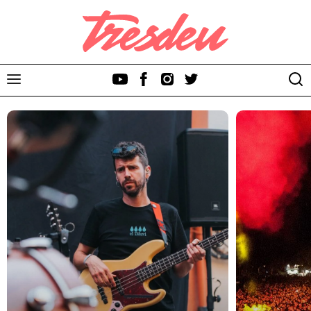
Discos
Videoclips
Cinema i Televisió
Festivals