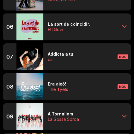
La sort de coincidir.
06
El Diluvi
Addicta a tu
07
NOU
car
Era això!
08
NOU
The Tyets
A Tornallom
09
La Gossa Sorda