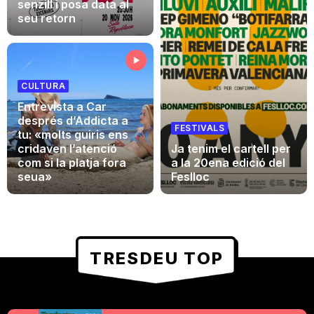
senzill i posa data al
seu retorn
CULTURA
Entrevista a Car
després d’Addicta a
FESTIVALS
tu: «molts guiris ens
Ja tenim el cartell per
cridaven l’atenció
a la 20ena edició del
com si la platja fora
Feslloc
seua»
TRESDEU TOP