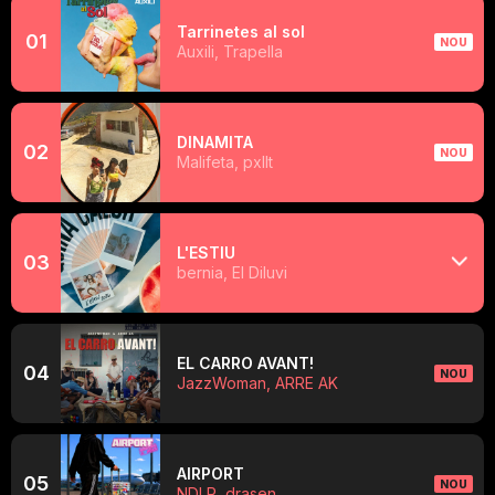
Tarrinetes al sol
01
NOU
Auxili, Trapella
DINAMITA
02
NOU
Malifeta, pxllt
L'ESTIU
03
bernia, El Diluvi
EL CARRO AVANT!
04
NOU
JazzWoman, ARRE AK
AIRPORT
05
NOU
NDLR, drasen