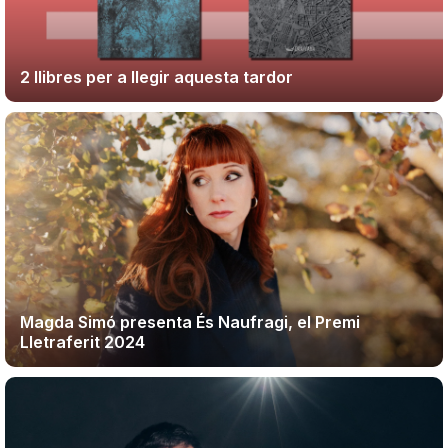
Teatre
2 llibres per a llegir aquesta tardor
Internet
Opinió
Llibres
La Llista
Magda Simó presenta És Naufragi, el Premi
Lletraferit 2024
Llocs