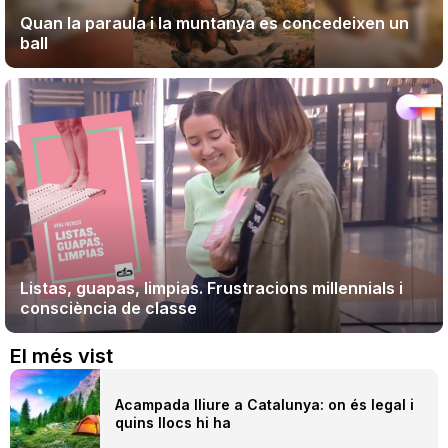
Quan la paraula i la muntanya es concedeixen un
ball
Listas, guapas, limpias. Frustracions millennials i
consciència de classe
El més vist
Acampada lliure a Catalunya: on és legal i
quins llocs hi ha