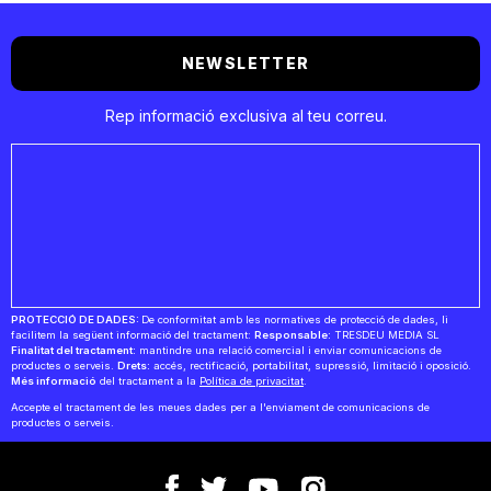
NEWSLETTER
Rep informació exclusiva al teu correu.
PROTECCIÓ DE DADES:
De conformitat amb les normatives de protecció de dades, li
facilitem la següent informació del tractament:
Responsable:
TRESDEU MEDIA SL
Finalitat del tractament:
mantindre una relació comercial i enviar comunicacions de
productes o serveis.
Drets:
accés, rectificació, portabilitat, supressió, limitació i oposició.
Més informació
del tractament a la
Política de privacitat
.
Accepte el tractament de les meues dades per a l'enviament de comunicacions de
productes o serveis.