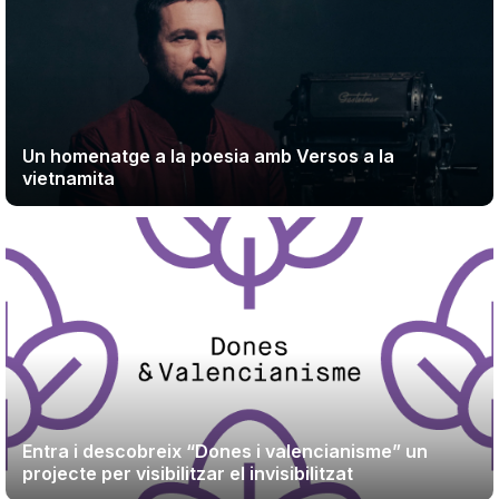
Un homenatge a la poesia amb Versos a la
vietnamita
Entra i descobreix “Dones i valencianisme” un
projecte per visibilitzar el invisibilitzat