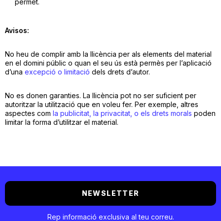
permet.
Avisos:
No heu de complir amb la llicència per als elements del material
en el domini públic o quan el seu ús està permès per l’aplicació
d’una
excepció o limitació
dels drets d’autor.
No es donen garanties. La llicència pot no ser suficient per
autoritzar la utilització que en voleu fer. Per exemple, altres
aspectes com
la publicitat, la privacitat, o els drets morals
poden
limitar la forma d’utilitzar el material.
NEWSLETTER
Rep informació exclusiva al teu correu.