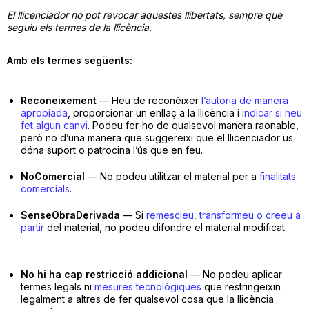
Teatre
El llicenciador no pot revocar aquestes llibertats, sempre que
seguiu els termes de la llicència.
Amb els termes següents:
Reconeixement
— Heu de reconèixer
l’autoria de manera
Internet
apropiada
, proporcionar un enllaç a la llicència i
indicar si heu
fet algun canvi
. Podeu fer-ho de qualsevol manera raonable,
Opinió
però no d’una manera que suggereixi que el llicenciador us
dóna suport o patrocina l’ús que en feu.
Llibres
NoComercial
— No podeu utilitzar el material per a
finalitats
comercials
.
La Llista
SenseObraDerivada
— Si
remescleu, transformeu o creeu a
partir
del material, no podeu difondre el material modificat.
Llocs
No hi ha cap restricció addicional
— No podeu aplicar
termes legals ni
mesures tecnològiques
que restringeixin
legalment a altres de fer qualsevol cosa que la llicència