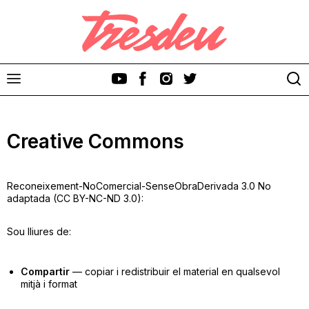
Creative Commons
Reconeixement-NoComercial-SenseObraDerivada 3.0 No
Discos
adaptada (CC BY-NC-ND 3.0):
Videoclips
Sou lliures de:
Cinema i Televisió
Compartir
— copiar i redistribuir el material en qualsevol
mitjà i format
Festivals