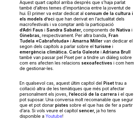
Aquest quart capítol arriba després que s’haja parlat
també d’altres temes d’importància entre la joventut de
hui. El primer va estar dedicat al
consum
de la cultura i
els models d’oci
que han derivat en l’actualitat dels
macrofestivals i va comptar amb la participació
d’Adri
Faus
i
Sandra Sabater,
components de
Nativa
i
Ginebras,
respectivament. Per altra banda,
Fran
Tudela «Cabrafotuda»
i
Amarna Miller
van dedicar el
segon dels capítols a parlar sobre el
turisme
i
emergència climàtica. Carla Galeote
i
Adriana Brull
també van passar pel Piset per a tindre un diàleg sobre
com ens afecten les relacions
sexoafectives
i com hem
de gestionar-les.
En qualsevol cas, aquest últim capítol del
Piset
trau a
col·lació altra de les temàtiques que més pot afectar
personalment els joves,
l’elecció
de la carrera i
el que
pot suposar. Una conversa molt recomanable que segur
que et pot donar
pistes
sobre el que has de fer a partir
d’ara. Si vols veure el capítol
sencer,
ja ho tens
disponible a
Youtube
!