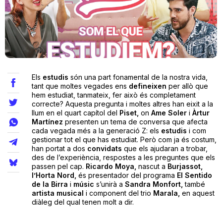
Teatre
Internet
Els
estudis
són una part fonamental de la nostra vida,
tant que moltes vegades ens
defineixen
per allò que
hem estudiat, tanmateix, fer això és completament
Opinió
correcte? Aquesta pregunta i moltes altres han eixit a la
llum en el quart capítol del
Piset,
on
Ame Soler
i
Àrtur
Martínez
presenten un tema de conversa que afecta
Llibres
cada vegada més a la generació Z: els
estudis
i com
gestionar tot el que has estudiat. Però com ja és costum,
La Llista
han portat a dos
convidats
que els ajudaran a trobar,
des de l’experiència, respostes a les preguntes que els
passen pel cap.
Ricardo Moya,
nascut a
Burjassot,
Llocs
l’Horta Nord,
és presentador del programa
El Sentido
de la Birra
i
músic
s’unirà a
Sandra Monfort,
també
artista musical
i component del trio
Marala,
en aquest
diàleg del qual tenen molt a dir.