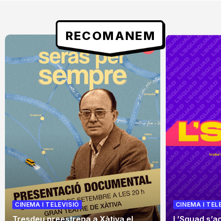
RECOMANEM
CINEMA I TELEVISIÓ
CINEMA I TEL
Tresdeu preestrena a Xàtiva el
L’Squad s’a