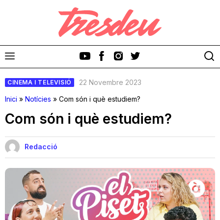
22 Novembre 2023
CINEMA I TELEVISIÓ
Inici
»
Notícies
»
Com són i què estudiem?
Com són i què estudiem?
Discos
Redacció
Videoclips
Cinema i Televisió
Festivals