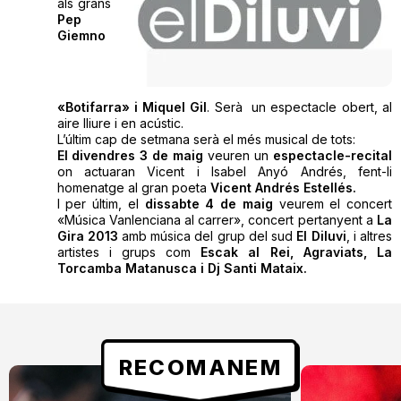
als grans
Pep
Giemno
«Botifarra» i Miquel Gil
. Serà un espectacle obert, al
aire lliure i en acústic.
L’últim cap de setmana serà el més musical de tots:
El divendres 3 de maig
veuren un
espectacle-recital
on actuaran Vicent i Isabel Anyó Andrés, fent-li
homenatge al gran poeta
Vicent Andrés Estellés.
I per últim, el
dissabte 4 de maig
veurem el concert
«Música Vanlenciana al carrer», concert pertanyent a
La
Gira 2013
amb música del grup del sud
El Diluvi
, i altres
artistes i grups com
Escak al Rei, Agraviats, La
Torcamba Matanusca i Dj Santi Mataix.
RECOMANEM