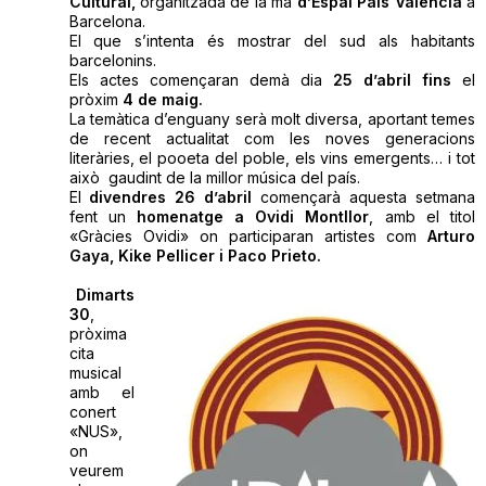
Cultural,
organitzada de la mà
d’Espai País Valencià
a
Barcelona.
El que s’intenta és mostrar del sud als habitants
barcelonins.
Els actes començaran demà dia
25 d’abril fins
el
pròxim
4 de maig.
La temàtica d’enguany serà molt diversa, aportant temes
de recent actualitat com les noves generacions
literàries, el pooeta del poble, els vins emergents… i tot
això gaudint de la millor música del país.
El
divendres 26 d’abril
començarà aquesta setmana
fent un
homenatge a Ovidi Montllor
, amb el titol
«Gràcies Ovidi» on participaran artistes com
Arturo
Gaya, Kike Pellicer i Paco Prieto.
Dimarts
30
,
pròxima
cita
musical
amb el
conert
«NUS»,
on
veurem