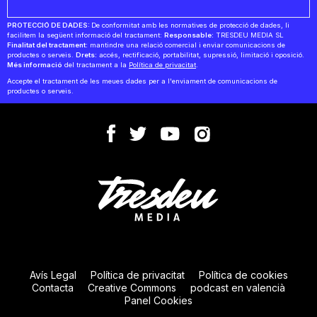
PROTECCIÓ DE DADES:
De conformitat amb les normatives de protecció de dades, li
facilitem la següent informació del tractament:
Responsable:
TRESDEU MEDIA SL
Finalitat del tractament:
mantindre una relació comercial i enviar comunicacions de
productes o serveis.
Drets:
accés, rectificació, portabilitat, supressió, limitació i oposició.
Més informació
del tractament a la
Política de privacitat
.
Accepte el tractament de les meues dades per a l'enviament de comunicacions de
productes o serveis.
Avís Legal
Política de privacitat
Política de cookies
Contacta
Creative Commons
podcast en valencià
Panel Cookies