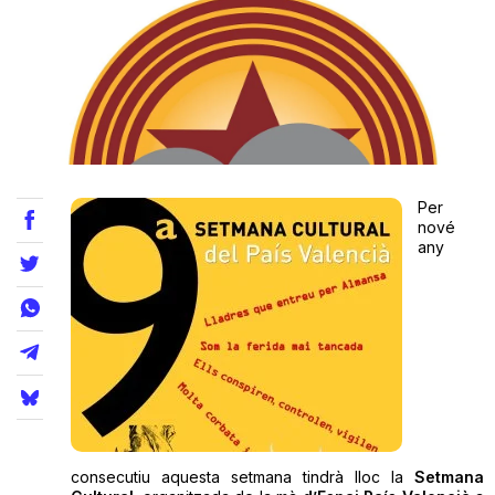
Teatre
Internet
Per
Opinió
nové
any
Llibres
La Llista
Llocs
consecutiu aquesta setmana tindrà lloc la
Setmana