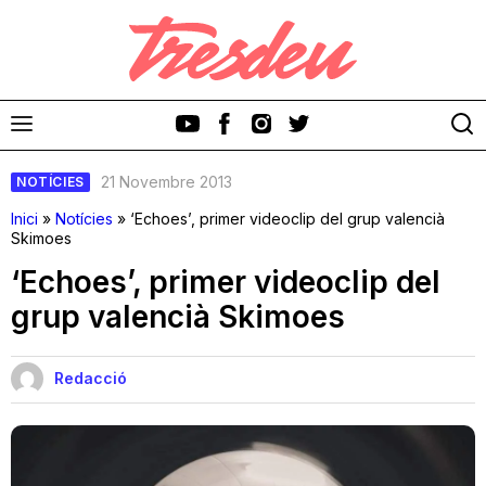
21 Novembre 2013
NOTÍCIES
Inici
»
Notícies
»
‘Echoes’, primer videoclip del grup valencià
Skimoes
‘Echoes’, primer videoclip del
Discos
grup valencià Skimoes
Videoclips
Redacció
Cinema i Televisió
Festivals