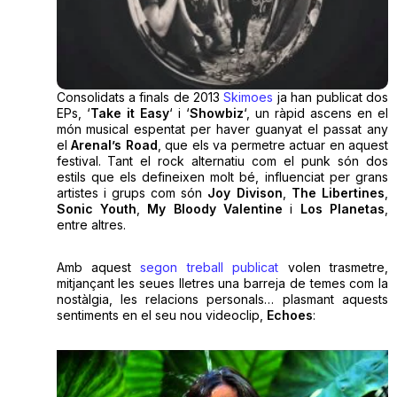
Consolidats a finals de 2013
Skimoes
ja han publicat dos
EPs, ‘
Take it Easy
‘ i ‘
Showbiz
‘, un ràpid ascens en el
món musical espentat per haver guanyat el passat any
el
Arenal’s Road
, que els va permetre actuar en aquest
festival. Tant el rock alternatiu com el punk són dos
estils que els defineixen molt bé, influenciat per grans
artistes i grups com són
Joy Divison
,
The Libertines
,
Sonic Youth
,
My Bloody Valentine
i
Los Planetas
,
entre altres.
Amb aquest
segon treball publicat
volen trasmetre,
mitjançant les seues lletres una barreja de temes com la
nostàlgia, les relacions personals… plasmant aquests
sentiments en el seu nou videoclip,
Echoes
: