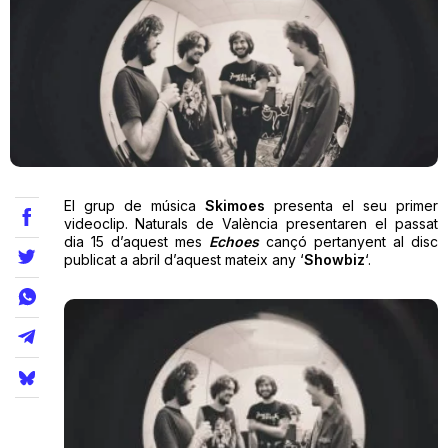
Teatre
Internet
Opinió
El grup de música
Skimoes
presenta el seu primer
videoclip. Naturals de València presentaren el passat
dia 15 d’aquest mes
Echoes
cançó pertanyent al disc
Llibres
publicat a abril d’aquest mateix any ‘
Showbiz
‘.
La Llista
Llocs