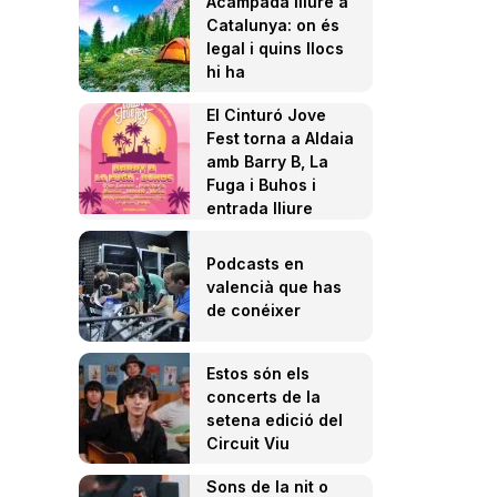
Acampada lliure a
Catalunya: on és
legal i quins llocs
hi ha
El Cinturó Jove
Fest torna a Aldaia
amb Barry B, La
Fuga i Buhos i
entrada lliure
Podcasts en
valencià que has
de conéixer
Estos són els
concerts de la
setena edició del
Circuit Viu
Sons de la nit o