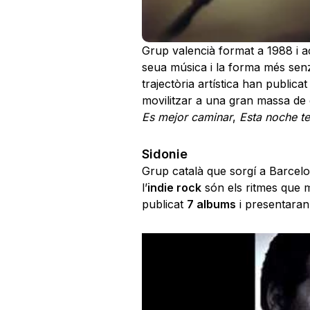
Grup valencià format a 1988 i a
seua música i la forma més senzi
trajectòria artística han publica
movilitzar a una gran massa de 
Es mejor caminar
,
Esta noche t
Sidonie
Grup català que sorgí a Barcelon
l’
indie rock
són els ritmes que m
publicat
7 albums
i presentaran 