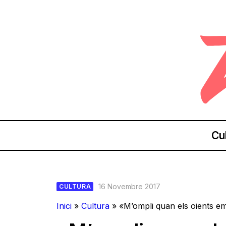
Cu
16 Novembre 2017
CULTURA
Inici
»
Cultura
»
«M’ompli quan els oients em