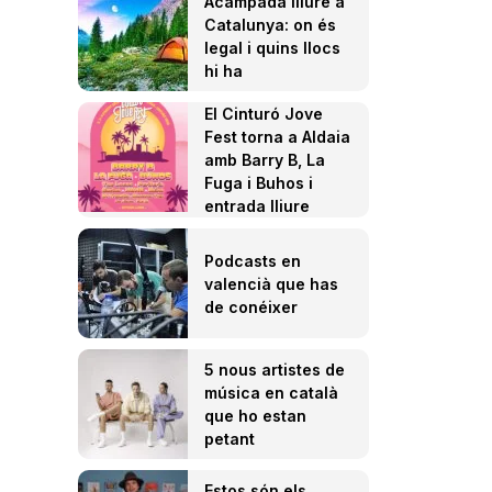
Acampada lliure a
Catalunya: on és
legal i quins llocs
hi ha
El Cinturó Jove
Fest torna a Aldaia
amb Barry B, La
Fuga i Buhos i
entrada lliure
Podcasts en
valencià que has
de conéixer
5 nous artistes de
música en català
que ho estan
petant
Estos són els