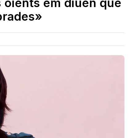
 oients em diuen que
sprades»