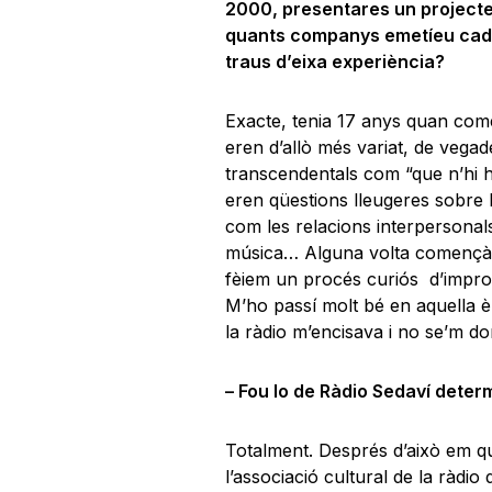
2000, presentares un projecte 
quants companys emetíeu cada 
traus d’eixa experiència?
Exacte, tenia 17 anys quan comen
eren d’allò més variat, de vegad
transcendentals com “que n’hi ha
eren qüestions lleugeres sobre l
com les relacions interpersonals, 
música… Alguna volta començàv
fèiem un procés curiós d’impro
M’ho passí molt bé en aquella è
la ràdio m’encisava i no se’m 
– Fou lo de Ràdio Sedaví determ
Totalment. Després d’això em q
l’associació cultural de la ràdio