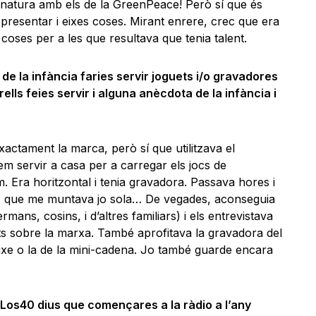
a natura amb els de la GreenPeace! Però sí que és
 presentar i eixes coses. Mirant enrere, crec que era
coses per a les que resultava que tenia talent.
de la infància faries servir joguets i/o gravadores
ells feies servir i alguna anècdota de la infància i
xactament la marca, però sí que utilitzava el
em servir a casa per a carregar els jocs de
. Era horitzontal i tenia gravadora. Passava hores i
les que me muntava jo sola… De vegades, aconseguia
mans, cosins, i d’altres familiars) i els entrevistava
s sobre la marxa. També aprofitava la gravadora del
fixe o la de la mini-cadena. Jo també guarde encara
 Los40 dius que començares a la ràdio a l’any