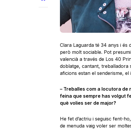
Clara Laguarda té 34 anys i és 
però molt sociable. Pot presumi
valencià a través de Los 40 Pri
doblatge, cantant, treballadora 
aficions estan el senderisme, el i
– Treballes com a locutora de r
feina que sempre has volgut f
què volies ser de major?
He fet d’actriu i seguisc fent-h
de menuda vaig voler ser moltes 