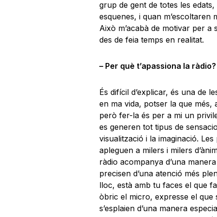
grup de gent de totes les edats,
esquenes, i quan m’escoltaren 
Això m’acabà de motivar per a se
des de feia temps en realitat.
– Per què t’apassiona la ràdio?
És difícil d’explicar, és una de
en ma vida, potser la que més, a
però fer-la és per a mi un privil
es generen tot tipus de sensacion
visualització i la imaginació. Le
apleguen a milers i milers d’àni
ràdio acompanya d’una manera m
precisen d’una atenció més ple
lloc, està amb tu faces el que f
òbric el micro, expresse el que 
s’esplaien d’una manera especi