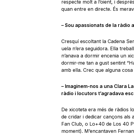
respecte molt a l’oient, i despr
quan entre en directe. És merav
– Sou apassionats de la ràdio a
Cresquí escoltant la Cadena Ser
uela n’era seguidora. Ella trebal
n’anava a dormir encenia un xicot
dormir-me tan a gust sentint “H
amb ella. Crec que alguna cosa 
– Imaginem-nos a una Clara La
ràdio i locutors t’agradava esc
De xicoteta era més de ràdios l
de cridar i dedicar cançons als
Fan Club, o Lo+40 de Los 40 P
moment). M’encantaven Fernand