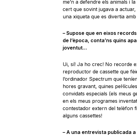
me’n a defendre els animals i l
cert que sovint jugava a actuar,
una xiqueta que es divertia amb 
– Supose que en eixos records 
de l’època, conta’ns quins apar
joventut…
Ui, sí! Ja ho crec! No recorde e
reproductor de cassette que fèi
l’ordinador Spectrum que teníem
hores gravant, quines pel·lícu
convidats especials (els meus ger
en els meus programes inventat
contestador extern del telèfon 
alguns cassettes!
– A una entrevista publicada a