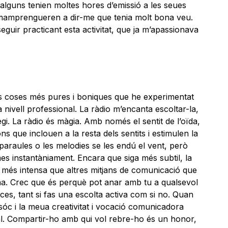
 alguns tenien moltes hores d’emissió a les seues
mamprengueren a dir-me que tenia molt bona veu.
guir practicant esta activitat, que ja m’apassionava
 les coses més pures i boniques que he experimentat
 nivell professional. La ràdio m’encanta escoltar-la,
egi. La ràdio és màgia. Amb només el sentit de l’oïda,
s que inclouen a la resta dels sentits i estimulen la
s paraules o les melodies se les endú el vent, però
mes instantàniament. Encara que siga més subtil, la
és intensa que altres mitjans de comunicació que
na. Crec que és perquè pot anar amb tu a qualsevol
aces, tant si fas una escolta activa com si no. Quan
sóc i la meua creativitat i vocació comunicadora
al. Compartir-ho amb qui vol rebre-ho és un honor,