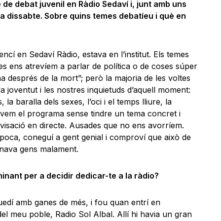
de debat juvenil en Ràdio Sedaví i, junt amb uns
dissabte. Sobre quins temes debatíeu i què en
cí en Sedaví Ràdio, estava en l’institut. Els temes
es ens atrevíem a parlar de política o de coses súper
 després de la mort”; però la majoria de les voltes
a joventut i les nostres inquietuds d’aquell moment:
la baralla dels sexes, l’oci i el temps lliure, la
em el programa sense tindre un tema concret i
visació en directe. Ausades que no ens avorríem.
poca, coneguí a gent genial i comproví que això de
donava gens malament.
inant per a decidir dedicar-te a la ràdio?
uedí amb ganes de més, i fou quan entrí en
 del meu poble, Radio Sol Albal. Allí hi havia un gran