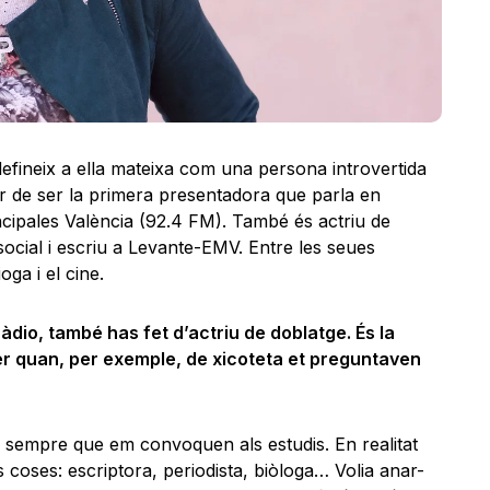
defineix a ella mateixa com una persona introvertida
r de ser la primera presentadora que parla en
ncipales València (92.4 FM). També és actriu de
social i escriu a Levante-EMV. Entre les seues
oga i el cine.
àdio, també has fet d’actriu de doblatge. És la
er quan, per exemple, de xicoteta et preguntaven
o, sempre que em convoquen als estudis. En realitat
coses: escriptora, periodista, biòloga… Volia anar-