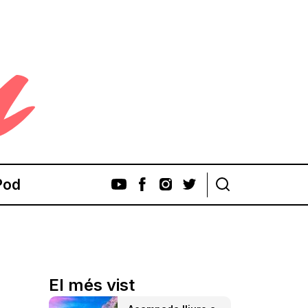
Pod
El més vist