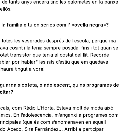
és de tants anys encara tinc les palometes en la panxa
ellós.
 la família o tu en series com l’ «ovella negra»?
 totes les vesprades després de l’escola, perquè ma
lava cosint i la tenia sempre posada, fins i tot quan se
et transistor que tenia al costat del llit. Recorde
ablar por hablar” les nits d’estiu que em quedava
haurà tingut a vore!
guarda xicoteta, o adolescent, quins programes de
oltar?
ocals, com Ràdio L’Horta. Estava molt de moda això
 amics. En l’adolescència, m’enganxí a programes com
rincipales (que és com s’anomenaven en aquell
o Acedo, Sira Fernández… Arribí a participar