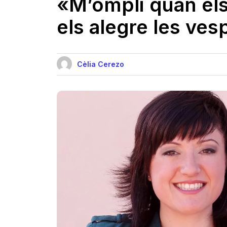
«M’ompli quan els
els alegre les ve
Cèlia Cerezo