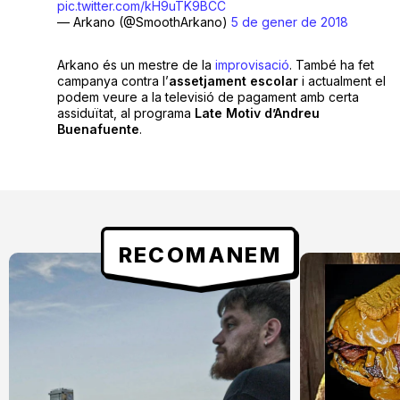
pic.twitter.com/kH9uTK9BCC
— Arkano (@SmoothArkano)
5 de gener de 2018
Arkano és un mestre de la
improvisació
. També ha fet
campanya contra l’
assetjament
escolar
i actualment el
podem veure a la televisió de pagament amb certa
assiduïtat, al programa
Late Motiv d’Andreu
Buenafuente
.
RECOMANEM