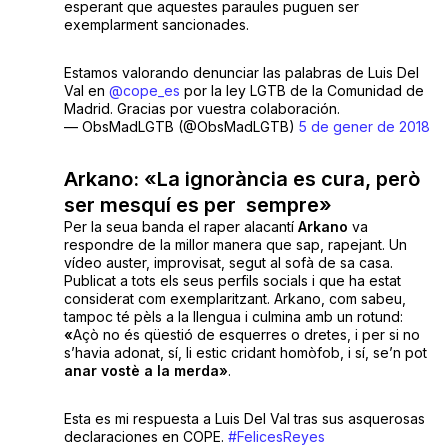
esperant que aquestes paraules puguen ser
exemplarment sancionades.
Estamos valorando denunciar las palabras de Luis Del
Val en
@cope_es
por la ley LGTB de la Comunidad de
Madrid. Gracias por vuestra colaboración.
— ObsMadLGTB (@ObsMadLGTB)
5 de gener de 2018
Arkano:
«
La ignorància es cura, però
ser mesquí es per sempre
»
Per la seua banda el raper alacantí
Arkano
va
respondre de la millor manera que sap, rapejant. Un
vídeo auster, improvisat, segut al sofà de sa casa.
Publicat a tots els seus perfils socials i que ha estat
considerat com exemplaritzant. Arkano, com sabeu,
tampoc té pèls a la llengua i culmina amb un rotund:
«
Açò no és qüestió de esquerres o dretes, i per si no
s’havia adonat, sí, li estic cridant homòfob, i sí, se’n pot
anar vostè a la merda
»
.
Esta es mi respuesta a Luis Del Val tras sus asquerosas
declaraciones en COPE.
#FelicesReyes