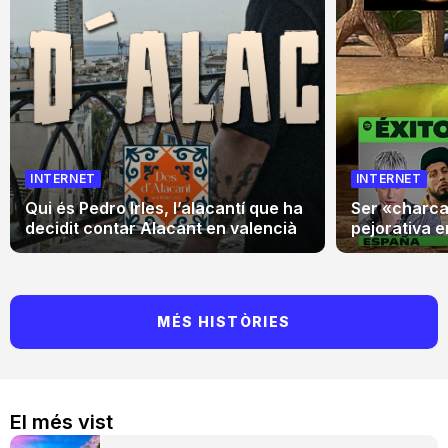
INTERNET
INTERNET
Qui és Pedro Irles, l’alacantí que ha
Ser «charca»
decidit contar Alacant en valencià
pejorativa en
MÉS HISTÒRIES
El més vist