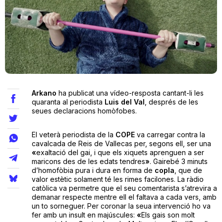
Teatre
Internet
Arkano
ha publicat una vídeo-resposta cantant-li les
Opinió
quaranta al periodista
Luis del Val
, després de les
seues declaracions homòfobes.
Llibres
El veterà periodista de la
COPE
va carregar contra la
cavalcada de Reis de Vallecas per, segons ell, ser una
La Llista
«
exaltació del gai, i que els xiquets aprenguen a ser
maricons des de les edats tendres
»
. Gairebé 3 minuts
Llocs
d’homofòbia pura i dura en forma de
copla
, que de
valor estètic solament té les rimes facilones. La ràdio
catòlica va permetre que el seu comentarista s’atrevira a
demanar respecte mentre ell el faltava a cada vers, amb
un to sorneguer. Per coronar la seua intervenció ho va
fer amb un insult en majúscules:
«
Els gais son molt