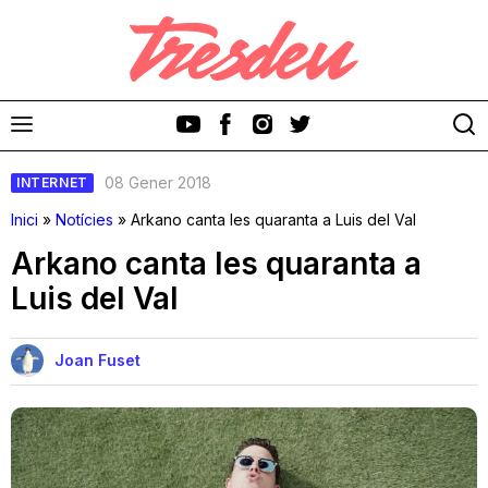
08 Gener 2018
INTERNET
Inici
»
Notícies
»
Arkano canta les quaranta a Luis del Val
Arkano canta les quaranta a
Luis del Val
Discos
Videoclips
Joan Fuset
Cinema i Televisió
Festivals