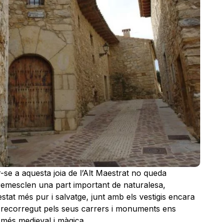
-se a aquesta joia de l’Alt Maestrat no queda
tremesclen una part important de naturalesa,
estat més pur i salvatge, junt amb els vestigis encara
 recorregut pels seus carrers i monuments ens
 més medieval i màgica.