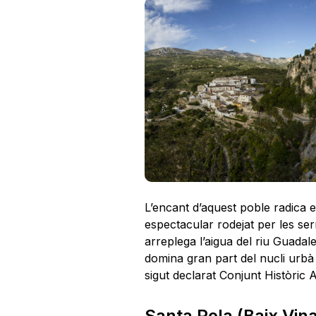
L’encant d’aquest poble radica 
espectacular rodejat per les ser
arreplega l’aigua del riu Guadales
domina gran part del nucli urbà 
sigut declarat Conjunt Històric Ar
Santa Pola (Baix Vin