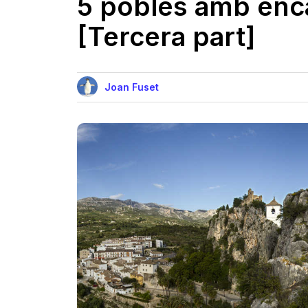
5 pobles amb enca
[Tercera part]
Joan Fuset