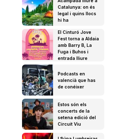
Acampada lliure a
Catalunya: on és
legal i quins llocs
hi ha
El Cinturó Jove
Fest torna a Aldaia
amb Barry B, La
Fuga i Buhos i
entrada lliure
Podcasts en
valencià que has
de conéixer
Estos són els
concerts de la
setena edició del
Circuit Viu
L’Aúpa Lumbreiras