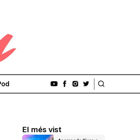
Pod
El més vist