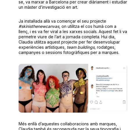
se, va marxar a Barcelona per crear diàriament i estudiar
un màster d’investigació en art.
Ja instal·lada allà va començar el seu projecte
#skinisthenewcanvas
, on utilitza el cos humà com a
llenç, i es va fer viral a les xarxes socials. Aquest fet li va
permetre viure de l’art a jornada completa. Hui dia,
Claudia utilitza aquest projecte per fer desenvolupar
experiències artístiques,
team buildings,
rodatges,
campanyes o sessions fotogràfiques per a marques.
Més enllà d’aquestes col·laboracions amb marques,
Claudia també és reconeguda per la seua tipografia i