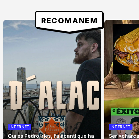
RECOMANEM
INTERNET
INTERNET
Qui és Pedro Irles, l’alacantí que ha
Ser «charca»