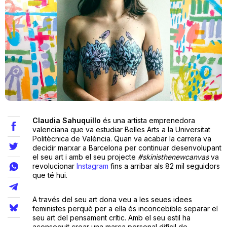
Teatre
Internet
Opinió
Claudia Sahuquillo
és una artista emprenedora
Llibres
valenciana que va estudiar Belles Arts a la Universitat
Politècnica de València. Quan va acabar la carrera va
decidir marxar a Barcelona per continuar desenvolupant
La Llista
el seu art i amb el seu projecte
#skinisthenewcanvas
va
revolucionar
Instagram
fins a arribar als 82 mil seguidors
Llocs
que té hui.
A través del seu art dona veu a les seues idees
feministes perquè per a ella és inconcebible separar el
seu art del pensament crític. Amb el seu estil ha
aconseguit crear una marca personal difícil de