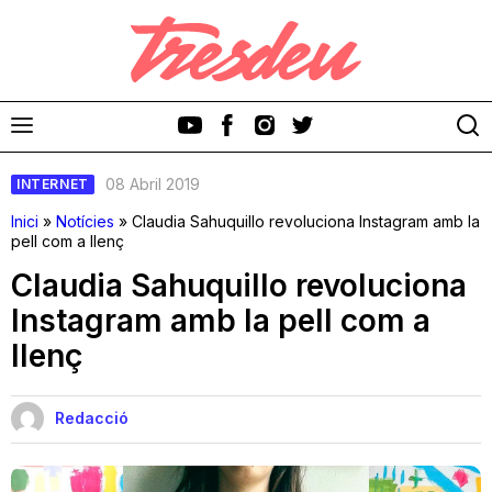
08 Abril 2019
INTERNET
Inici
»
Notícies
»
Claudia Sahuquillo revoluciona Instagram amb la
pell com a llenç
Claudia Sahuquillo revoluciona
Discos
Instagram amb la pell com a
llenç
Videoclips
Cinema i Televisió
Redacció
Festivals