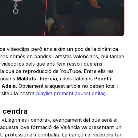
de videoclips però ens eixim un poc de la dinàmica
nos només en bandes i artistes valencians, hui també
 videoclips dels que ens fem ressò i que ens
 la cua de reproducció de YouTube. Entre ells les
encians
Maldats
i
Inèrcia
, i dels catalans
Pepet i
i
Adala
. Òbviament a aquest article no caben tots, i
siteu la nostra
playlist prement aquest enllaç
.
i cendra
 «Llàgrimes i cendra», avançament del que serà el
 aquesta jove formació de València va presentant un
 professional i combatiu. La cançó i el videoclip fan