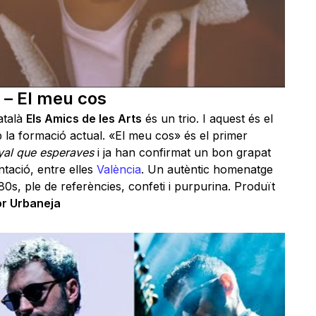
 – El meu cos
atalà
Els Amics de les Arts
és un trio. I aquest és el
 la formació actual. «El meu cos» és el primer
yal que esperaves
i ja han confirmat un bon grapat
ntació, entre elles
València
. Un autèntic homenatge
80s, ple de referències, confeti i purpurina. Produït
or Urbaneja