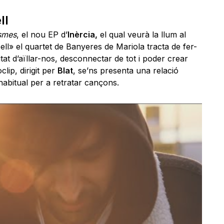
ll
smes
, el nou EP d’
Inèrcia,
el qual veurà la llum al
l» el quartet de Banyeres de Mariola tracta de fer-
tat d’aïllar-nos, desconnectar de tot i poder crear
clip, dirigit per
Blat
, se’ns presenta una relació
habitual per a retratar cançons.