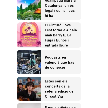
Acampada lliure a
Catalunya: on és
legal i quins llocs
hi ha
El Cinturó Jove
Fest torna a Aldaia
amb Barry B, La
Fuga i Buhos i
entrada lliure
Podcasts en
valencià que has
de conéixer
Estos són els
concerts de la
setena edició del
Circuit Viu
5 nous artistes de