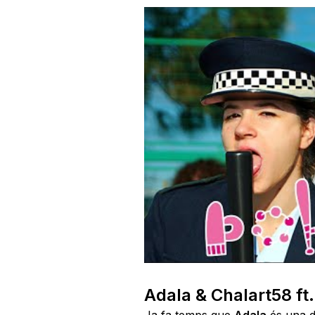
Adala & Chalart58 f
Ja fa temps que
Adala
és una d