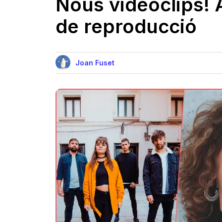
Nous videoclips! A
de reproducció
Joan Fuset