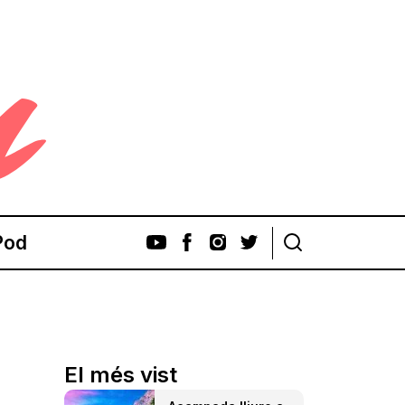
Pod
El més vist