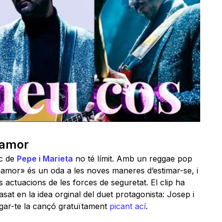
iamor
ic de
Pepe i Marieta
no té límit. Amb un reggae pop
liamor» és un oda a les noves maneres d’estimar-se, i
nts actuacions de les forces de seguretat. El clip ha
asat en la idea orginal del duet protagonista: Josep i
egar-te la cançó gratuïtament
picant ací
.