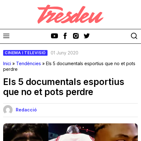
01 Juny 2020
CINEMA I TELEVISIÓ
Inici
»
Tendències
»
Els 5 documentals esportius que no et pots
perdre
Els 5 documentals esportius
Discos
que no et pots perdre
Videoclips
Redacció
Cinema i Televisió
Festivals