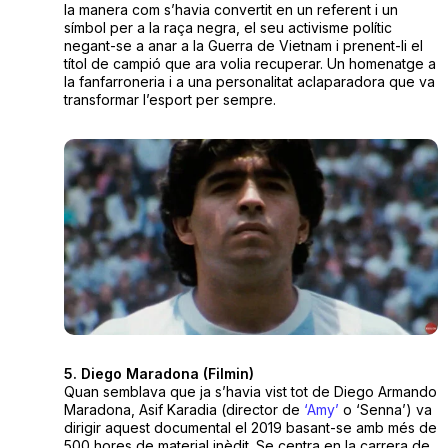
la manera com s’havia convertit en un referent i un
símbol per a la raça negra, el seu activisme polític
negant-se a anar a la Guerra de Vietnam i prenent-li el
títol de campió que ara volia recuperar. Un homenatge a
la fanfarroneria i a una personalitat aclaparadora que va
transformar l’esport per sempre.
5. Diego Maradona (Filmin)
Quan semblava que ja s’havia vist tot de Diego Armando
Maradona, Asif Karadia (director de
‘Amy’
o ‘Senna’) va
dirigir aquest documental el 2019 basant-se amb més de
500 hores de material inèdit. Se centra en la carrera de