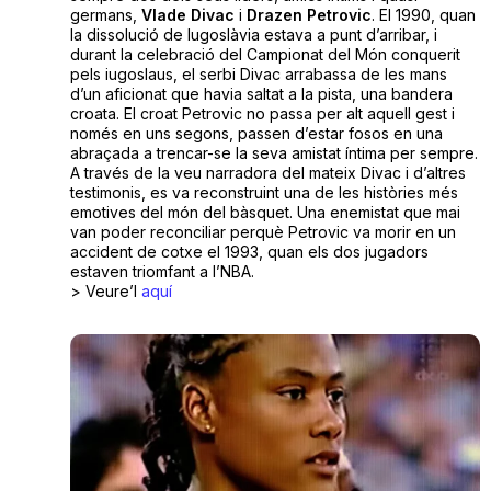
germans,
Vlade Divac
i
Drazen Petrovic
. El 1990, quan
la dissolució de Iugoslàvia estava a punt d’arribar, i
durant la celebració del Campionat del Món conquerit
pels iugoslaus, el serbi Divac arrabassa de les mans
d’un aficionat que havia saltat a la pista, una bandera
croata. El croat Petrovic no passa per alt aquell gest i
només en uns segons, passen d’estar fosos en una
abraçada a trencar-se la seva amistat íntima per sempre.
A través de la veu narradora del mateix Divac i d’altres
testimonis, es va reconstruint una de les històries més
emotives del món del bàsquet. Una enemistat que mai
van poder reconciliar perquè Petrovic va morir en un
accident de cotxe el 1993, quan els dos jugadors
estaven triomfant a l’NBA.
> Veure’l
aquí