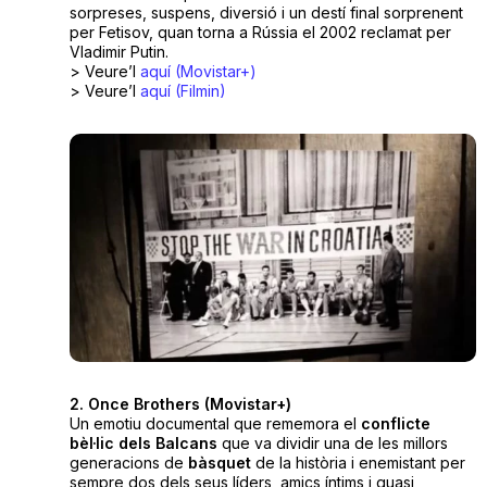
sorpreses, suspens, diversió i un destí final sorprenent
per Fetisov, quan torna a Rússia el 2002 reclamat per
Vladimir Putin.
> Veure’l
aquí (Movistar+)
> Veure’l
aquí (Filmin)
2. Once Brothers (Movistar+)
Un emotiu documental que rememora el
conflicte
bèl·lic dels Balcans
que va dividir una de les millors
generacions de
bàsquet
de la història i enemistant per
sempre dos dels seus líders, amics íntims i quasi