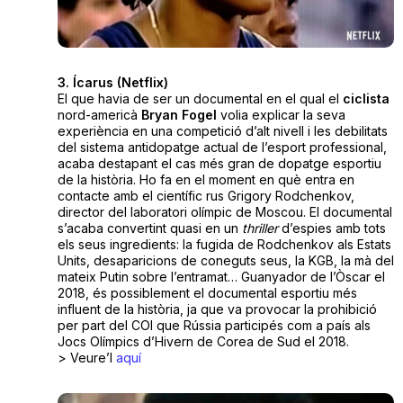
3. Ícarus (Netflix)
El que havia de ser un documental en el qual el
ciclista
nord-americà
Bryan Fogel
volia explicar la seva
experiència en una competició d’alt nivell i les debilitats
del sistema antidopatge actual de l’esport professional,
acaba destapant el cas més gran de dopatge esportiu
de la història. Ho fa en el moment en què entra en
contacte amb el científic rus Grigory Rodchenkov,
director del laboratori olímpic de Moscou. El documental
s’acaba convertint quasi en un
thriller
d’espies amb tots
els seus ingredients: la fugida de Rodchenkov als Estats
Units, desaparicions de coneguts seus, la KGB, la mà del
mateix Putin sobre l’entramat… Guanyador de l’Òscar el
2018, és possiblement el documental esportiu més
influent de la història, ja que va provocar la prohibició
per part del COI que Rússia participés com a país als
Jocs Olímpics d’Hivern de Corea de Sud el 2018.
> Veure’l
aquí