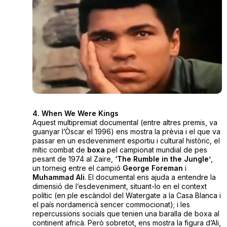
4. When We Were Kings
Aquest multipremiat documental (entre altres premis, va
guanyar l’Òscar el 1996) ens mostra la prèvia i el que va
passar en un esdeveniment esportiu i cultural històric, el
mític combat de
boxa
pel campionat mundial de pes
pesant de 1974 al Zaire,
‘The Rumble in the Jungle’
,
un torneig entre el campió
George Foreman
i
Muhammad Ali
. El documental ens ajuda a entendre la
dimensió de l’esdeveniment, situant-lo en el context
polític (en ple escàndol del Watergate a la Casa Blanca i
el país nordamericà sencer commocionat); i les
repercussions socials que tenien una baralla de boxa al
continent africà. Però sobretot, ens mostra la figura d’Ali,