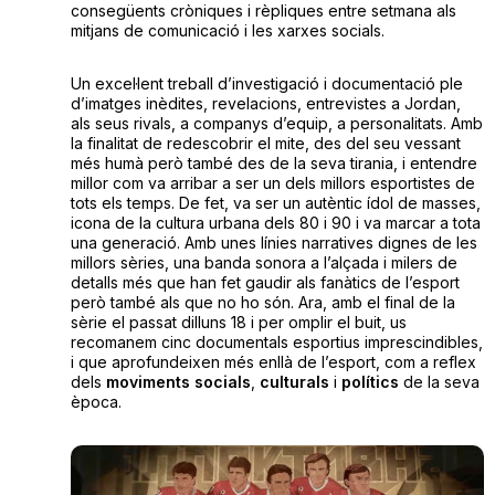
consegüents cròniques i rèpliques entre setmana als
mitjans de comunicació i les xarxes socials.
Un excel·lent treball d’investigació i documentació ple
d’imatges inèdites, revelacions, entrevistes a Jordan,
als seus rivals, a companys d’equip, a personalitats. Amb
la finalitat de redescobrir el mite, des del seu vessant
més humà però també des de la seva tirania, i entendre
millor com va arribar a ser un dels millors esportistes de
tots els temps. De fet, va ser un autèntic ídol de masses,
icona de la cultura urbana dels 80 i 90 i va marcar a tota
una generació. Amb unes línies narratives dignes de les
millors sèries, una banda sonora a l’alçada i milers de
detalls més que han fet gaudir als fanàtics de l’esport
però també als que no ho són. Ara, amb el final de la
sèrie el passat dilluns 18 i per omplir el buit, us
recomanem cinc documentals esportius imprescindibles,
i que aprofundeixen més enllà de l’esport, com a reflex
dels
moviments socials
,
culturals
i
polítics
de la seva
època.