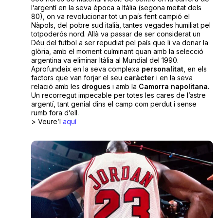
l’argentí en la seva època a Itàlia (segona meitat dels
80), on va revolucionar tot un país fent campió el
Nàpols, del pobre sud italià, tantes vegades humiliat pel
totpoderós nord. Allà va passar de ser considerat un
Déu del futbol a ser repudiat pel país que li va donar la
glòria, amb el moment culminant quan amb la selecció
argentina va eliminar Itàlia al Mundial del 1990.
Aprofundeix en la seva complexa
personalitat
, en els
factors que van forjar el seu
caràcter
i en la seva
relació amb les
drogues
i amb la
Camorra napolitana
.
Un recorregut impecable per totes les cares de l’astre
argentí, tant genial dins el camp com perdut i sense
rumb fora d’ell.
> Veure’l
aquí