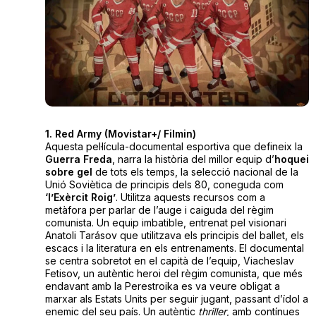
1. Red Army (Movistar+/ Filmin)
Aquesta pel·lícula-documental esportiva que defineix la
Guerra Freda
, narra la història del millor equip d’
hoquei
sobre
gel
de tots els temps, la selecció nacional de la
Unió Soviètica de principis dels 80, coneguda com
‘l’Exèrcit Roig’
. Utilitza aquests recursos com a
metàfora per parlar de l’auge i caiguda del règim
comunista. Un equip imbatible, entrenat pel visionari
Anatoli Tarásov que utilitzava els principis del ballet, els
escacs i la literatura en els entrenaments. El documental
se centra sobretot en el capità de l’equip, Viacheslav
Fetisov, un autèntic heroi del règim comunista, que més
endavant amb la Perestroika es va veure obligat a
marxar als Estats Units per seguir jugant, passant d’ídol a
enemic del seu país. Un autèntic
thriller
, amb contínues