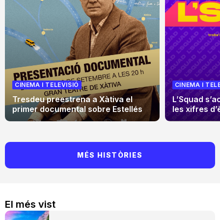
CINEMA I TELEVISIÓ
CINEMA I TEL
Tresdeu preestrena a Xàtiva el
L’Squad s’a
primer documental sobre Estellés
les xifres d’
MÉS HISTÒRIES
El més vist