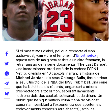
Teatre
Internet
Opinió
Si el passat mes d’abril, pel que respecta al món
audiovisual, vam viure el fenonem d
‘
Unorthodox
‘
;
aquest mes de maig hem assistit a un altre fenomen, la
Llibres
retransmissió de la sèrie documental
‘The Last Dance’
.
Una impressionant producció de la cadena ESPN i
La Llista
Netflix, dividida en 10 capítols, narrant la història de
Michael Jordan
i els seus
Chicago Bulls
, fins a arribar
al seu últim títol de la NBA del 1998, l’últim ball. Una sèrie
Llocs
que ha batut tots els rècords, enganxant a milions
d’espectadors a tot el món, esperant impacients
l’estrena dels dos capítols setmanals cada dilluns. Un
públic que ha sigut partícip d’una mena de visionat
comunitari, semblant a l’experiència que aporten els
esdeveniments esportius (ara absents), amb les