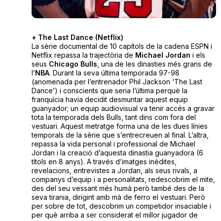
+ The Last Dance (Netflix)
La sèrie documental de 10 capítols de la cadena ESPN i
Netflix repassa la trajectòria de
Michael Jordan
i els
seus
Chicago Bulls
, una de les dinasties més grans de
l’
NBA
. Durant la seva última temporada 97-98
(anomenada per l’entrenador Phil Jackson ‘The Last
Dance’) i conscients que seria l’última perquè la
franquícia havia decidit desmuntar aquest equip
guanyador; un equip audiovisual va tenir accés a gravar
tota la temporada dels Bulls, tant dins com fora del
vestuari. Aquest metratge forma una de les dues línies
temporals de la sèrie que s’entrecreuen al final. L’altra,
repassa la vida personal i professional de Michael
Jordan i la creació d’aquesta dinastia guanyadora (6
títols en 8 anys). A través d’imatges inèdites,
revelacions, entrevistes a Jordan, als seus rivals, a
companys d’equip i a personalitats, redescobrim el mite,
des del seu vessant més humà però també des de la
seva tirania, dirigint amb mà de ferro el vestuari. Però
per sobre de tot, descobrim un competidor insaciable i
per què arriba a ser considerat el millor jugador de