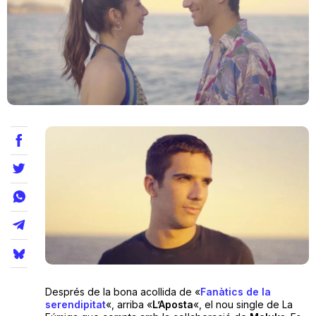
Teatre
Internet
Opinió
Llibres
La Llista
Llocs
Després de la bona acollida de «
Fanàtics de la
serendipitat
«, arriba «
L’Aposta
«, el nou single de La