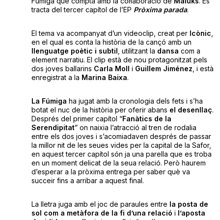
Fúmiga que compta amb la col·laboració de
Maluks
. Es
tracta del tercer capítol de l’EP
Pròxima parada
.
El tema va acompanyat d’un videoclip, creat per
Icònic
,
en el qual es conta la història de la cançó amb un
llenguatge poètic i subtil
, utilitzant la
dansa
com a
element narratiu. El clip està de nou protagonitzat pels
dos joves ballarins
Carla Moll
i
Guillem Jiménez
, i està
enregistrat a la
Marina Baixa
.
La Fúmiga
ha jugat amb la cronologia dels fets i s’ha
botat el nuc de la història per oferir abans
el desenllaç
.
Després del primer capítol “
Fanàtics de la
Serendipitat
” on naixia l’atracció al tren de rodalia
entre els dos joves i s’acomiadaven després de passar
la millor nit de les seues vides per la capital de la Safor,
en aquest tercer capítol són ja una parella que es troba
en un moment delicat de la seua relació. Però haurem
d’esperar a la pròxima entrega per saber què va
succeir fins a arribar a aquest final.
La lletra juga amb el joc de paraules entre
la posta de
sol com a metàfora de la fi d’una relació
i
l’aposta