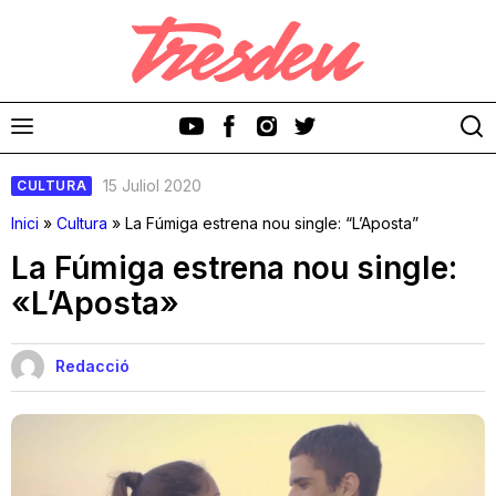
15 Juliol 2020
CULTURA
Inici
»
Cultura
»
La Fúmiga estrena nou single: “L’Aposta”
La Fúmiga estrena nou single:
«L’Aposta»
Discos
Videoclips
Redacció
Cinema i Televisió
Festivals