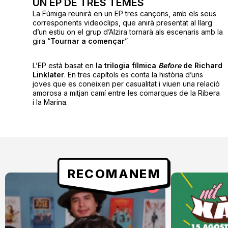
UN EP DE TRES TEMES
La Fúmiga reunirà en un EP tres cançons, amb els seus
corresponents videoclips, que anirà presentat al llarg
d’un estiu on el grup d’Alzira tornarà als escenaris amb la
gira “
Tournar a començar
”.
L’EP està basat en
la trilogia fílmica
Before
de Richard
Linklater
. En tres capítols es conta la història d’uns
joves que es coneixen per casualitat i viuen una relació
amorosa a mitjan camí entre les comarques de la Ribera
i la Marina.
RECOMANEM