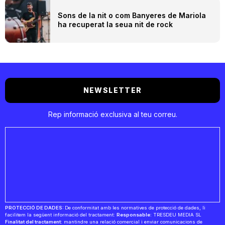
Sons de la nit o com Banyeres de Mariola
ha recuperat la seua nit de rock
NEWSLETTER
Rep informació exclusiva al teu correu.
PROTECCIÓ DE DADES:
De conformitat amb les normatives de protecció de dades, li
facilitem la següent informació del tractament:
Responsable:
TRESDEU MEDIA SL
Finalitat del tractament:
mantindre una relació comercial i enviar comunicacions de