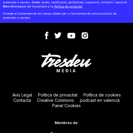
productes o serveis.
Drets:
accés, rectificació, portabilitat, supressió, limitació i oposició.
Més informació
del tractament a la
Política de privacitat
.
Accepte el tractament de les meues dades per a l'enviament de comunicacions de
productes o serveis.
Avís Legal
Política de privacitat
Política de cookies
Contacta
Creative Commons
podcast en valencià
Panel Cookies
Membres de: