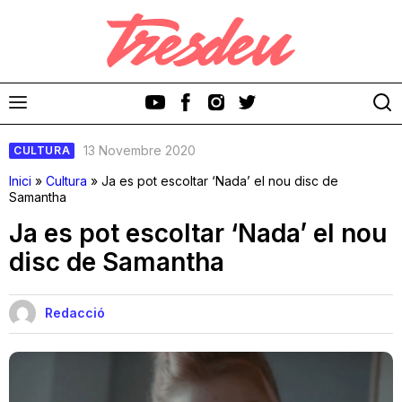
13 Novembre 2020
CULTURA
Inici
»
Cultura
»
Ja es pot escoltar ‘Nada’ el nou disc de
Samantha
Ja es pot escoltar ‘Nada’ el nou
Discos
disc de Samantha
Videoclips
Redacció
Cinema i Televisió
Festivals