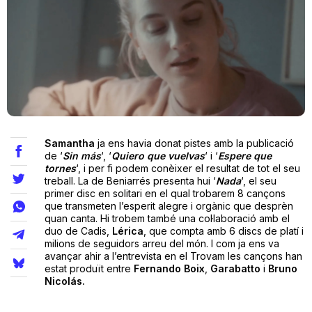
Teatre
Internet
Opinió
Samantha
ja ens havia donat pistes amb la publicació
de ‘
Sin más
‘, ‘
Quiero que vuelvas
‘ i ‘
Espere que
tornes
‘, i per fi podem conèixer el resultat de tot el seu
Llibres
treball. La de Beniarrés presenta hui ‘
Nada
‘, el seu
primer disc en solitari en el qual trobarem 8 cançons
La Llista
que transmeten l’esperit alegre i orgànic que desprèn
quan canta. Hi trobem també una col·laboració amb el
duo de Cadis,
Lérica
, que compta amb 6 discs de platí i
Llocs
milions de seguidors arreu del món. I com ja ens va
avançar ahir a l’entrevista en el Trovam les cançons han
estat produït entre
Fernando Boix
,
Garabatto
i
Bruno
Nicolás.