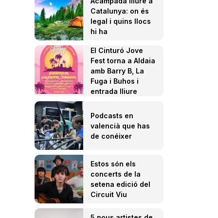
Acampada lliure a
Catalunya: on és
legal i quins llocs
hi ha
El Cinturó Jove
Fest torna a Aldaia
amb Barry B, La
Fuga i Buhos i
entrada lliure
Podcasts en
valencià que has
de conéixer
Estos són els
concerts de la
setena edició del
Circuit Viu
5 nous artistes de