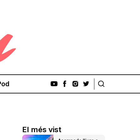
Pod
El més vist