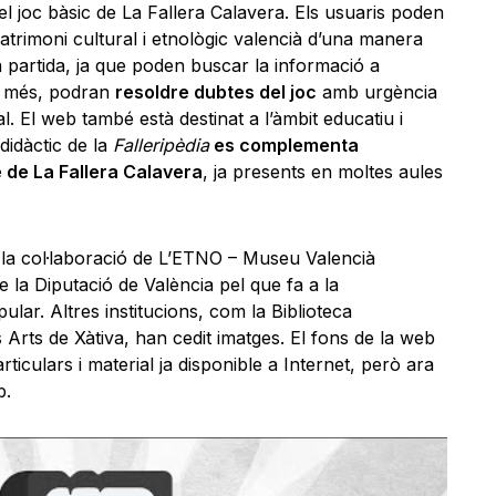
l joc bàsic de La Fallera Calavera. Els usuaris poden
atrimoni cultural i etnològic valencià d’una manera
partida, ja que poden buscar la informació a
 A més, podran
resoldre dubtes del joc
amb urgència
l. El web també està destinat a l’àmbit educatiu i
 didàctic de la
Falleripèdia
es complementa
e de La Fallera Calavera
, ja presents en moltes aules
a col·laboració de L’ETNO – Museu Valencià
de la Diputació de València pel que fa a la
ar. Altres institucions, com la Biblioteca
Arts de Xàtiva, han cedit imatges. El fons de la web
iculars i material ja disponible a Internet, però ara
b.