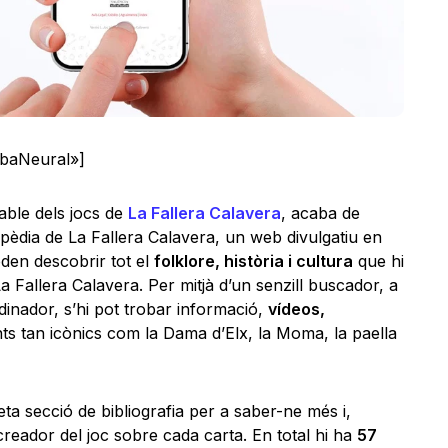
lbaNeural»]
sable dels jocs de
La Fallera Calavera
, acaba de
lopèdia de La Fallera Calavera, un web divulgatiu en
den descobrir tot el
folklore, història i cultura
que hi
a Fallera Calavera. Per mitjà d’un senzill buscador, a
rdinador, s’hi pot trobar informació,
vídeos,
s tan icònics com la Dama d’Elx, la Moma, la paella
a secció de bibliografia per a saber-ne més i,
 creador del joc sobre cada carta. En total hi ha
57