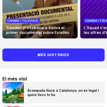
CINEMA I TELEVISIÓ
CINEMA I TEL
Tresdeu preestrena a Xàtiva el
L’Squad s’a
primer documental sobre Estellés
les xifres d’
MÉS HISTÒRIES
El més vist
Acampada lliure a Catalunya: on és legal i
quins llocs hi ha