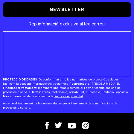
NEWSLETTER
Rep informació exclusiva al teu correu.
PROTECCIÓ DE DADES:
De conformitat amb les normatives de protecció de dades, li
facilitem la següent informació del tractament:
Responsable:
TRESDEU MEDIA SL
Finalitat del tractament:
mantindre una relació comercial i enviar comunicacions de
productes o serveis.
Drets:
accés, rectificació, portabilitat, supressió, limitació i oposició.
Més informació
del tractament a la
Política de privacitat
.
Accepte el tractament de les meues dades per a l'enviament de comunicacions de
productes o serveis.