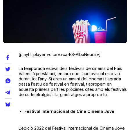
Teatre
Internet
[playht_player voice=»ca-ES-AlbaNeural»]
Opinió
La temporada estival dels festivals de cinema del País
Llibres
Valencià ja està ací, encara que l’audiovisual està viu
durant tot l’any. Si eres un amant del cinema i t’agrada
passa l’estiu de festival en festival, t’apropem en
La Llista
aquesta primera part les pròximes cites amb els festivals
de curtmetratges i llargmetratges a prop de tu.
Llocs
Festival Internacional de Cine Cinema Jove
L’edició 2022 del Festival Internacional de Cinema Jove