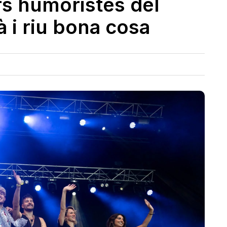
rs humoristes del
 i riu bona cosa