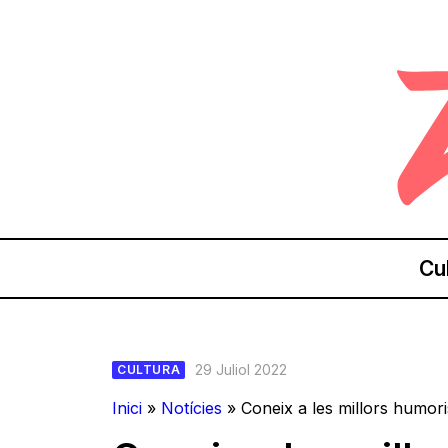
Cu
29 Juliol 2022
CULTURA
Inici
»
Notícies
»
Coneix a les millors humor