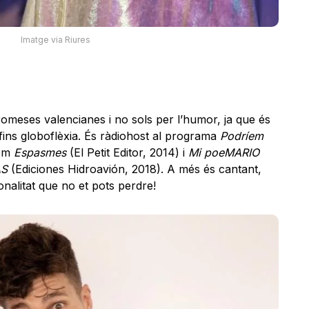
Imatge via Riures
omeses valencianes i no sols per l’humor, ja que és
ins globoflèxia. És ràdiohost al programa
Podríem
com
Espasmes
(El Petit Editor, 2014) i
Mi poeMARIO
AS
(Ediciones Hidroavión, 2018). A més és cantant,
onalitat que no et pots perdre!