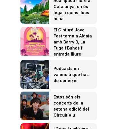
Acampada lliure a
Catalunya: on és
legal i quins llocs
hi ha
El Cinturó Jove
Fest torna a Aldaia
amb Barry B, La
Fuga i Buhos i
entrada lliure
Podcasts en
valencià que has
de conéixer
Estos són els
concerts de la
setena edició del
Circuit Viu
L’Aúpa Lumbreiras