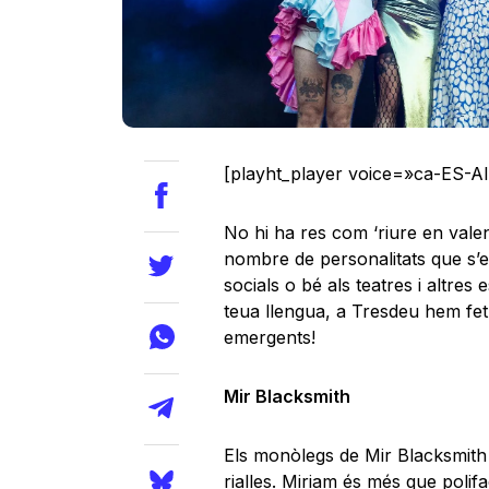
[playht_player voice=»ca-ES-A
No hi ha res com ‘riure en vale
nombre de personalitats que s’e
socials o bé als teatres i altres 
teua llengua, a Tresdeu hem fet 
emergents!
Mir Blacksmith
Els monòlegs de Mir Blacksmith n
rialles. Miriam és més que polif