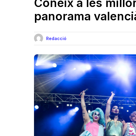
Coneix a les millo
panorama valencià
Redacció