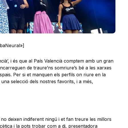
lbaNeural»]
ncià’, i és que al País Valencià comptem amb un gran
ncarreguen de traure’ns somriure’s bé a les xarxes
espais. Per si et manquen els perfils on riure en la
una selecció dels nostres favorits, i a més,
o deixen indiferent ningú i et fan treure les millors
acètica i la pots trobar com a dj, presentadora