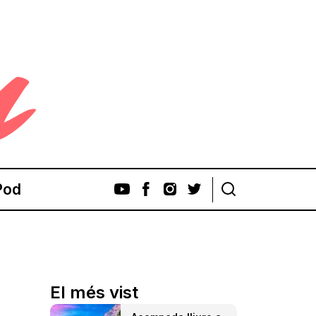
Pod
El més vist