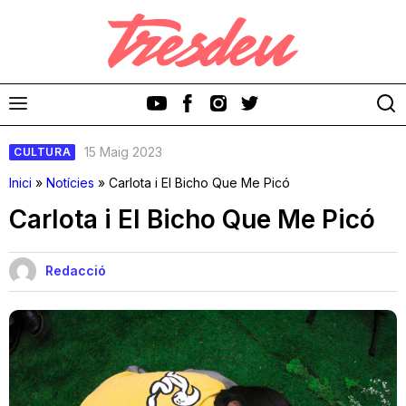
15 Maig 2023
CULTURA
Inici
»
Notícies
»
Carlota i El Bicho Que Me Picó
Carlota i El Bicho Que Me Picó
Discos
Redacció
Videoclips
Cinema i Televisió
Festivals