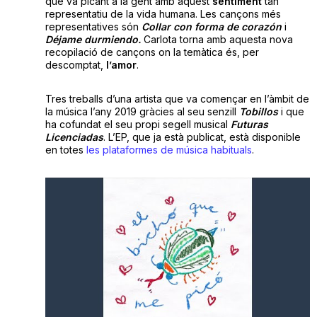
que va picant a la gent amb aquest
sentiment
tan
representatiu de la vida humana. Les cançons més
representatives són
Collar con forma de corazón
i
Déjame
durmiendo.
Carlota torna amb aquesta nova
recopilació de cançons on la temàtica és, per
descomptat,
l’amor
.
Tres treballs d’una artista que va començar en l’àmbit de
la música l’any 2019 gràcies al seu senzill
Tobillos
i que
ha cofundat el seu propi segell musical
Futuras
Licenciadas
. L’EP, que ja està publicat, està disponible
en totes
les plataformes de música habituals
.