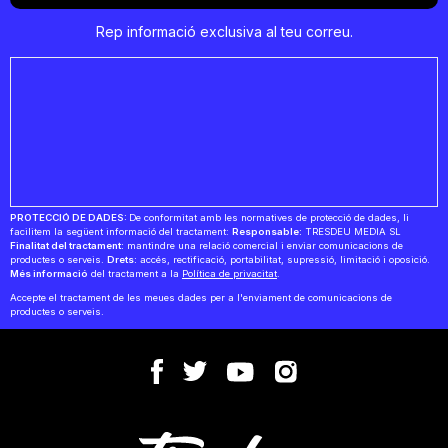
Rep informació exclusiva al teu correu.
PROTECCIÓ DE DADES:
De conformitat amb les normatives de protecció de dades, li
facilitem la següent informació del tractament:
Responsable:
TRESDEU MEDIA SL
Finalitat del tractament:
mantindre una relació comercial i enviar comunicacions de
productes o serveis.
Drets:
accés, rectificació, portabilitat, supressió, limitació i oposició.
Més informació
del tractament a la
Política de privacitat
.
Accepte el tractament de les meues dades per a l'enviament de comunicacions de
productes o serveis.