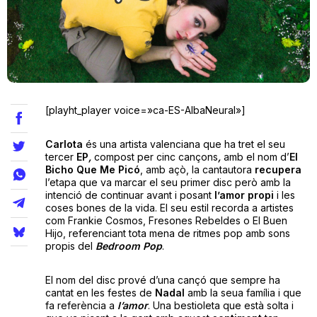
Teatre
Internet
[playht_player voice=»ca-ES-AlbaNeural»]
Opinió
Carlota
és una artista valenciana que ha tret el seu
tercer
EP
,
compost per cinc cançons
,
amb el nom d’
El
Bicho Que Me Picó
, amb açò, la cantautora
recupera
Llibres
l’etapa que va marcar el seu primer disc però amb la
intenció de continuar avant i posant
l’amor
propi
i les
coses bones de la vida. El seu estil recorda a artistes
La Llista
com Frankie Cosmos, Fresones Rebeldes o El Buen
Hijo, referenciant tota mena de ritmes pop amb sons
Llocs
propis del
Bedroom
Pop
.
El nom del disc prové d’una cançó que sempre ha
cantat en les festes de
Nadal
amb la seua família i que
fa referència a
l’amor
. Una bestioleta que està solta i