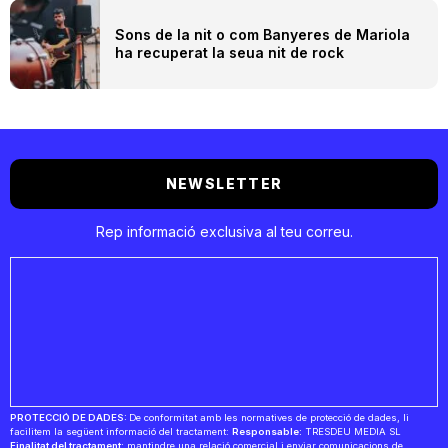
Sons de la nit o com Banyeres de Mariola
ha recuperat la seua nit de rock
NEWSLETTER
Rep informació exclusiva al teu correu.
PROTECCIÓ DE DADES:
De conformitat amb les normatives de protecció de dades, li
facilitem la següent informació del tractament:
Responsable:
TRESDEU MEDIA SL
Finalitat del tractament:
mantindre una relació comercial i enviar comunicacions de