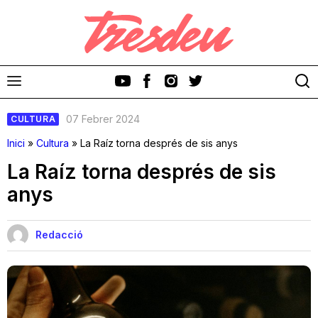
07 Febrer 2024
CULTURA
Inici
»
Cultura
»
La Raíz torna després de sis anys
La Raíz torna després de sis
anys
Discos
Videoclips
Redacció
Cinema i Televisió
Festivals