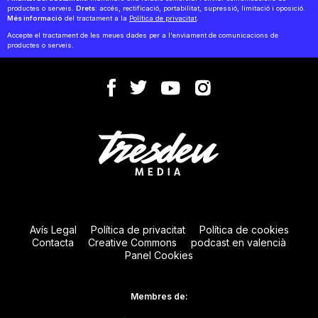
productes o serveis.
Drets:
accés, rectificació, portabilitat, supressió, limitació i oposició.
Més informació
del tractament a la
Política de privacitat
.
Accepte el tractament de les meues dades per a l'enviament de comunicacions de
productes o serveis.
Avís Legal
Política de privacitat
Política de cookies
Contacta
Creative Commons
podcast en valencià
Panel Cookies
Membres de: