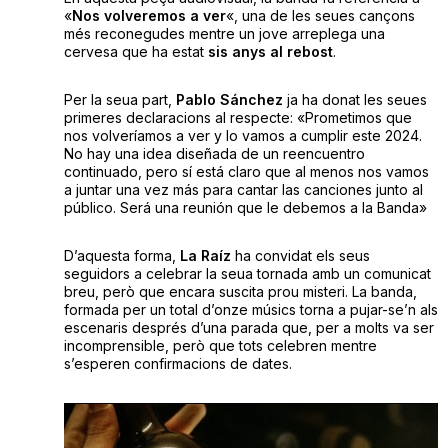
«
Nos volveremos a ver
«, una de les seues cançons
més reconegudes mentre un jove arreplega una
cervesa que ha estat
sis anys al rebost
.
Per la seua part,
Pablo Sánchez
ja ha donat les seues
primeres declaracions al respecte: «Prometimos que
nos volveríamos a ver y lo vamos a cumplir este 2024.
No hay una idea diseñada de un reencuentro
continuado, pero sí está claro que al menos nos vamos
a juntar una vez más para cantar las canciones junto al
público. Será una reunión que le debemos a la Banda»
D’aquesta forma,
La Raíz
ha convidat els seus
seguidors a celebrar la seua tornada amb un comunicat
breu, però que encara suscita prou misteri. La banda,
formada per un total d’onze músics torna a pujar-se’n als
escenaris després d’una parada que, per a molts va ser
incomprensible, però que tots celebren mentre
s’esperen confirmacions de dates.