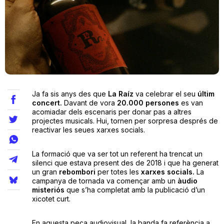
Teatre
Internet
Ja fa sis anys des que
La Raíz
va celebrar el seu
últim
Opinió
concert.
Davant de vora
20.000 persones
es van
acomiadar dels escenaris per donar pas a altres
projectes musicals. Hui, tornen per sorpresa després de
Llibres
reactivar les seues xarxes socials.
La Llista
La formació que va ser tot un referent ha trencat un
silenci que estava present des de 2018 i que ha generat
Llocs
un gran
rebombori
per totes les
xarxes socials.
La
campanya de tornada va començar amb un
àudio
misteriós
que s’ha completat amb la publicació d’un
xicotet curt.
En aquesta peça audiovisual, la banda fa referència a