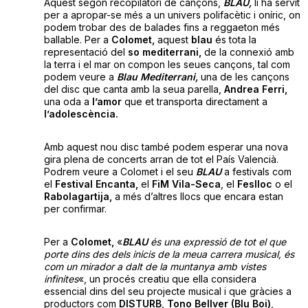
Aquest segon recopilatori de cançons,
BLAU,
li ha servit
per a apropar-se més a un univers polifacètic i oníric, on
podem trobar des de balades fins a reggaeton més
ballable. Per a
Colomet,
aquest
blau
és tota la
representació del
so mediterrani,
de la connexió amb
la terra i el mar on compon les seues cançons, tal com
podem veure a
Blau
Mediterrani,
una de les cançons
del disc que canta amb la seua parella,
Andrea Ferri,
una oda a
l’amor
que et transporta directament a
l’adolescència.
Amb aquest nou disc també podem esperar una nova
gira plena de concerts arran de tot el País Valencià.
Podrem veure a Colomet i el seu
BLAU
a festivals com
el
Festival Encanta,
el
FiM Vila-Seca
, el
Feslloc
o el
Rabolagartija,
a més d’altres llocs que encara estan
per confirmar.
Per a
Colomet,
«
BLAU
és una expressió de tot el que
porte dins des dels inicis de la meua carrera musical, és
com un mirador a dalt de la muntanya amb vistes
infinites
«, un procés creatiu que ella considera
essencial dins del seu projecte musical i que gràcies a
productors com
DISTURB
,
Tono Bellver (Blu Boi)
,