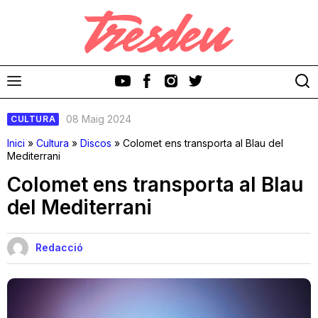
08 Maig 2024
CULTURA
Inici
»
Cultura
»
Discos
»
Colomet ens transporta al Blau del
Mediterrani
Colomet ens transporta al Blau
Discos
del Mediterrani
Videoclips
Redacció
Cinema i Televisió
Festivals