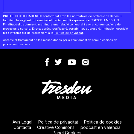
PROTECCIÓ DE DADES:
De conformitat amb les normatives de protecció de dades, li
facilitem la següent informació del tractament:
Responsable:
TRESDEU MEDIA SL
Finalitat del tractament:
mantindre una relació comercial i enviar comunicacions de
productes o serveis.
Drets:
accés, rectificació, portabilitat, supressió, limitació i oposició.
Més informació
del tractament a la
Política de privacitat
.
Accepte el tractament de les meues dades per a l'enviament de comunicacions de
productes o serveis.
Avís Legal
Política de privacitat
Política de cookies
Contacta
Creative Commons
podcast en valencià
Panel Cookies