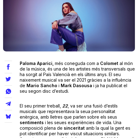
Teatre
Internet
Opinió
Paloma Aparici,
més coneguda com a
Colomet
al món
de la música, és una de les artistes més transversals que
ha sorgit al País Valencià en els últims anys. El seu
Llibres
naixement musical va ser el 2021 gràcies a la influència
de
Mario Sancho
i
Mark Dasousa
i ja ha publicat el
La Llista
seu segon disc d’estudi.
Llocs
El seu primer treball,
22
, va ser una fusió d’estils
musicals que representava la seua personalitat
enèrgica, amb lletres que parlen sobre els seus
sentiments
i les seues experiències de vida. Una
composició plena de
sinceritat
amb la qual la gent es
pot identificar per haver viscut situacions similars.