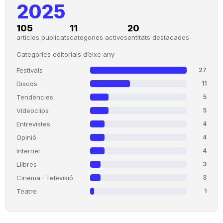
2025
105
11
20
articles publicats
categories actives
entitats destacades
Categories editorials d’eixe any
Festivals
27
Discos
11
Tendències
5
Videoclips
5
Entrevistes
4
Opinió
4
Internet
4
Llibres
3
Cinema i Televisió
3
Teatre
1