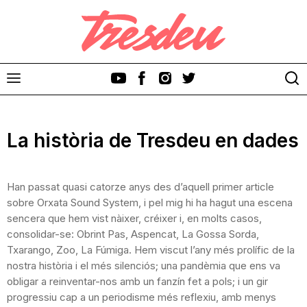
La història de Tresdeu en dades
Han passat quasi catorze anys des d’aquell primer article
Discos
sobre Orxata Sound System, i pel mig hi ha hagut una escena
sencera que hem vist nàixer, créixer i, en molts casos,
Videoclips
consolidar-se: Obrint Pas, Aspencat, La Gossa Sorda,
Txarango, Zoo, La Fúmiga. Hem viscut l’any més prolífic de la
Cinema i Televisió
nostra història i el més silenciós; una pandèmia que ens va
obligar a reinventar-nos amb un fanzín fet a pols; i un gir
Festivals
progressiu cap a un periodisme més reflexiu, amb menys