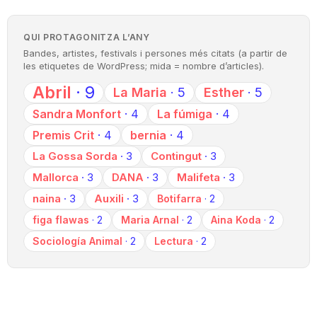
QUI PROTAGONITZA L’ANY
Bandes, artistes, festivals i persones més citats (a partir de
les etiquetes de WordPress; mida = nombre d’articles).
Abril
· 9
La Maria
· 5
Esther
· 5
Sandra Monfort
· 4
La fúmiga
· 4
Premis Crit
· 4
bernia
· 4
La Gossa Sorda
· 3
Contingut
· 3
Mallorca
· 3
DANA
· 3
Malifeta
· 3
naina
· 3
Auxili
· 3
Botifarra
· 2
figa flawas
· 2
Maria Arnal
· 2
Aina Koda
· 2
Sociología Animal
· 2
Lectura
· 2