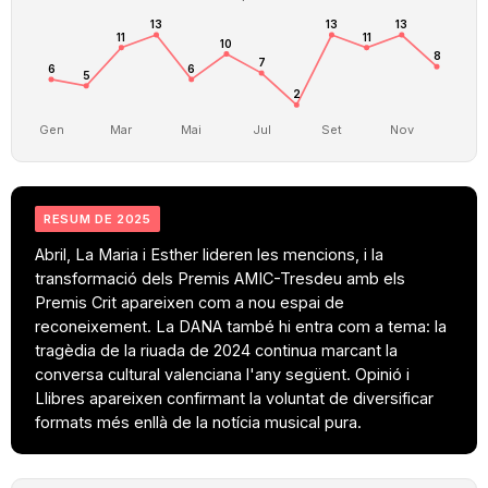
13
13
13
11
11
10
8
7
6
6
5
2
Gen
Mar
Mai
Jul
Set
Nov
RESUM DE 2025
Abril, La Maria i Esther lideren les mencions, i la
transformació dels Premis AMIC-Tresdeu amb els
Premis Crit apareixen com a nou espai de
reconeixement. La DANA també hi entra com a tema: la
tragèdia de la riuada de 2024 continua marcant la
conversa cultural valenciana l'any següent. Opinió i
Llibres apareixen confirmant la voluntat de diversificar
formats més enllà de la notícia musical pura.