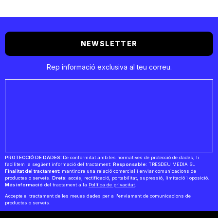
NEWSLETTER
Rep informació exclusiva al teu correu.
PROTECCIÓ DE DADES:
De conformitat amb les normatives de protecció de dades, li
facilitem la següent informació del tractament:
Responsable:
TRESDEU MEDIA SL
Finalitat del tractament:
mantindre una relació comercial i enviar comunicacions de
productes o serveis.
Drets:
accés, rectificació, portabilitat, supressió, limitació i oposició.
Més informació
del tractament a la
Política de privacitat
.
Accepte el tractament de les meues dades per a l'enviament de comunicacions de
productes o serveis.