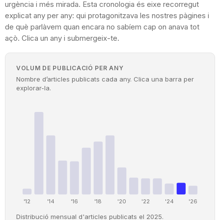
urgència i més mirada. Esta cronologia és eixe recorregut
Teatre
explicat any per any: qui protagonitzava les nostres pàgines i
de què parlàvem quan encara no sabíem cap on anava tot
açò. Clica un any i submergeix-te.
VOLUM DE PUBLICACIÓ PER ANY
Internet
Nombre d’articles publicats cada any. Clica una barra per
explorar-la.
Opinió
Llibres
La Llista
Llocs
'12
'14
'16
'18
'20
'22
'24
'26
Distribució mensual d'articles publicats el 2025.