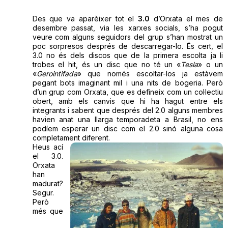
Des que va aparèixer tot el
3.0
d’Orxata el mes de
desembre passat, via les xarxes socials, s’ha pogut
veure com alguns seguidors del grup s’han mostrat un
poc sorpresos després de descarregar-lo. És cert, el
3.0 no és dels discos que de la primera escolta ja li
trobes el hit, és un disc que no té un «
Tesla
» o un
«
Gerointifada
» que només escoltar-los ja estàvem
pegant bots imaginant mil i una nits de bogeria. Però
d’un grup com Orxata, que es defineix com un col·lectiu
obert, amb els canvis que hi ha hagut entre els
integrants i sabent que després del 2.0 alguns membres
havien anat una llarga temporadeta a Brasil, no ens
podíem esperar un disc com el 2.0 sinó alguna cosa
completament diferent.
Heus ací
el 3.0.
Orxata
han
madurat?
Segur.
Però
més que