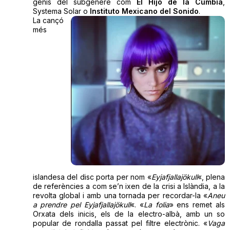
genis del subgènere com
El Hijo de la Cúmbia
,
Systema Solar o
Instituto Mexicano del Sonido
.
La cançó
més
islandesa del disc porta per nom «
Eyjafjallajökull
«, plena
de referències a com se’n ixen de la crisi a Islàndia, a la
revolta global i amb una tornada per recordar-la «
Aneu
a prendre pel Eyjafjallajökull
«. «
La folia
» ens remet als
Orxata dels inicis, els de la electro-albà, amb un so
popular de rondalla passat pel filtre electrònic. «
Vaga