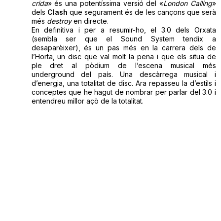
crida
» és una potentíssima versió del «
London Calling
»
dels
Clash
que segurament és de les cançons que serà
més
destroy
en directe.
En definitiva i per a resumir-ho, el 3.0 dels Orxata
(sembla ser que el Sound System tendix a
desaparèixer), és un pas més en la carrera dels de
l’Horta, un disc que val molt la pena i que els situa de
ple dret al pòdium de l’escena musical més
underground del país. Una descàrrega musical i
d’energia, una totalitat de disc. Ara repasseu la d’estils i
conceptes que he hagut de nombrar per parlar del 3.0 i
entendreu millor açò de la totalitat.