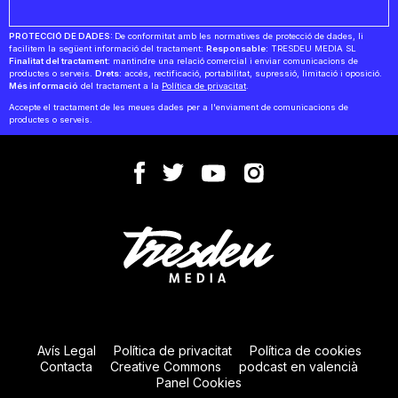
PROTECCIÓ DE DADES:
De conformitat amb les normatives de protecció de dades, li
facilitem la següent informació del tractament:
Responsable:
TRESDEU MEDIA SL
Finalitat del tractament:
mantindre una relació comercial i enviar comunicacions de
productes o serveis.
Drets:
accés, rectificació, portabilitat, supressió, limitació i oposició.
Més informació
del tractament a la
Política de privacitat
.
Accepte el tractament de les meues dades per a l'enviament de comunicacions de
productes o serveis.
Avís Legal
Política de privacitat
Política de cookies
Contacta
Creative Commons
podcast en valencià
Panel Cookies