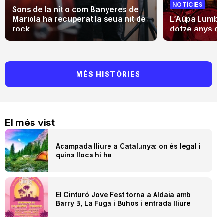
NOTÍCIES
Sons de la nit o com Banyeres de
Mariola ha recuperat la seua nit de
L’Aúpa Lumbr
rock
dotze anys 
MÉS HISTÒRIES
El més vist
Acampada lliure a Catalunya: on és legal i
quins llocs hi ha
El Cinturó Jove Fest torna a Aldaia amb
Barry B, La Fuga i Buhos i entrada lliure