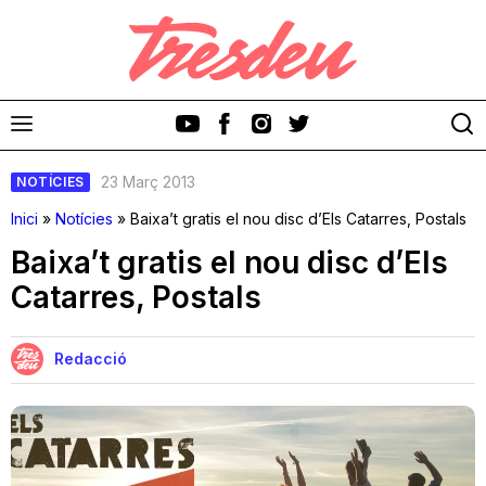
23 Març 2013
NOTÍCIES
Inici
»
Notícies
»
Baixa’t gratis el nou disc d’Els Catarres, Postals
Baixa’t gratis el nou disc d’Els
Catarres, Postals
Discos
Videoclips
Redacció
Cinema i Televisió
Festivals