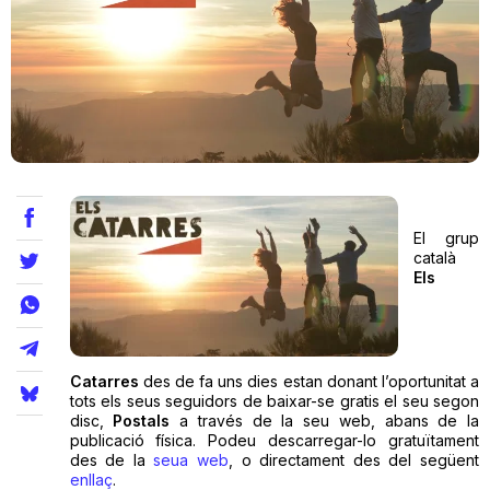
Teatre
Internet
Opinió
El grup
català
Llibres
Els
La Llista
Llocs
Catarres
des de fa uns dies
estan donant l’oportunitat a
tots els seus seguidors de baixar-se gratis el seu segon
disc,
Postals
a través de la seu web, abans de la
publicació física. Podeu descarregar-lo gratuïtament
des de la
seua web
, o directament des del següent
enllaç
.