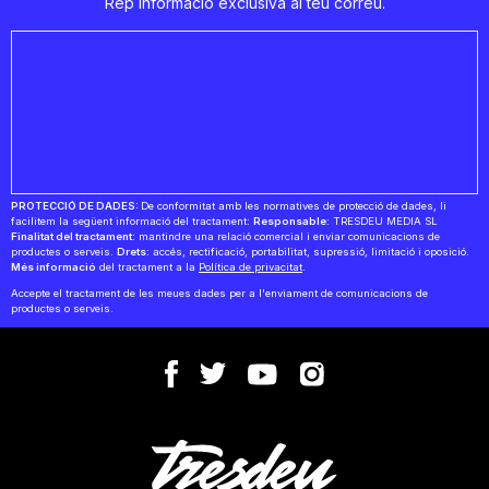
Rep informació exclusiva al teu correu.
PROTECCIÓ DE DADES:
De conformitat amb les normatives de protecció de dades, li
facilitem la següent informació del tractament:
Responsable:
TRESDEU MEDIA SL
Finalitat del tractament:
mantindre una relació comercial i enviar comunicacions de
productes o serveis.
Drets:
accés, rectificació, portabilitat, supressió, limitació i oposició.
Més informació
del tractament a la
Política de privacitat
.
Accepte el tractament de les meues dades per a l'enviament de comunicacions de
productes o serveis.