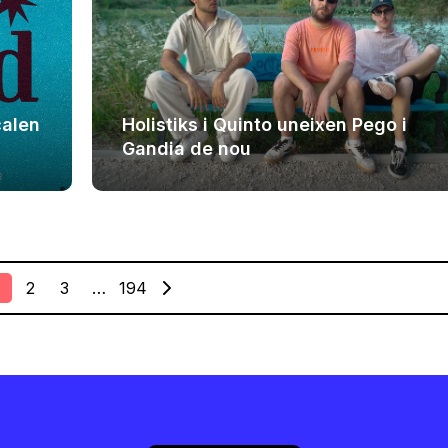
çalen
Holistiks i Quinto uneixen Pego i
Gandia de nou
2
3
…
194