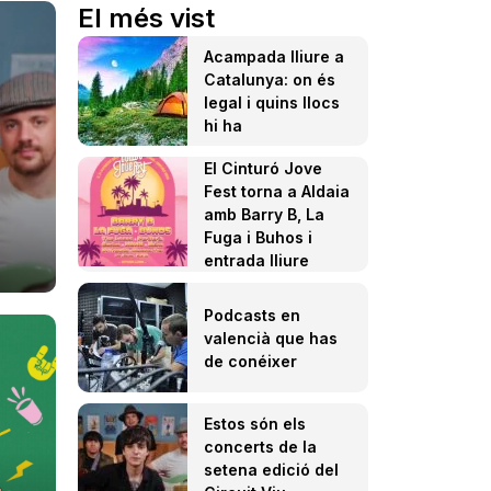
El més vist
Acampada lliure a
Catalunya: on és
legal i quins llocs
hi ha
El Cinturó Jove
Fest torna a Aldaia
amb Barry B, La
Fuga i Buhos i
entrada lliure
Podcasts en
valencià que has
de conéixer
Estos són els
concerts de la
setena edició del