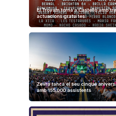
El Trovam torna a Castelló amb tr
actuacions gratuïtes
Zevra tanca el seu cinqué anivers
amb 155.000 assistents