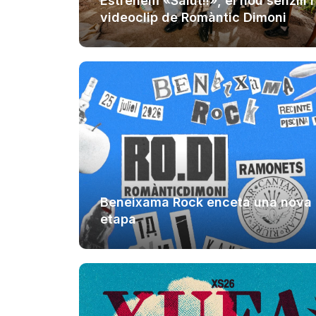
Estrenem «Salut!!», el nou senzill i
videoclip de Romàntic Dimoni
Beneixama Rock enceta una nova
etapa