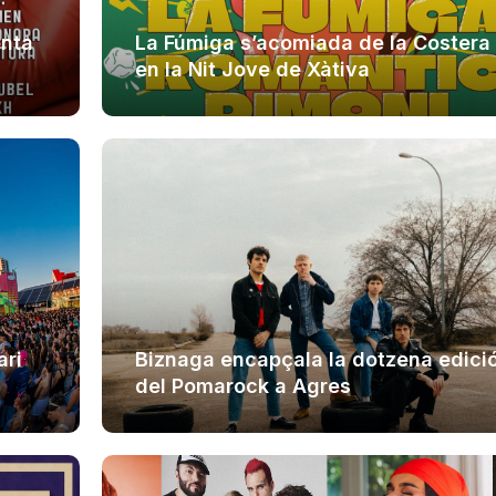
enta
La Fúmiga s’acomiada de la Costera
en la Nit Jove de Xàtiva
ari
Biznaga encapçala la dotzena edici
del Pomarock a Agres