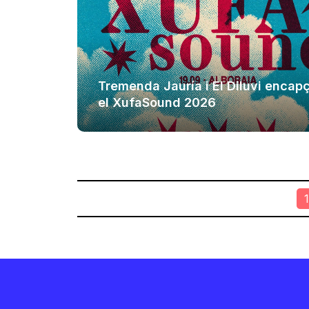
Tremenda Jauría i El Diluvi encap
el XufaSound 2026
1