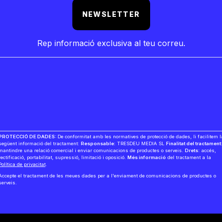
NEWSLETTER
Rep informació exclusiva al teu correu.
PROTECCIÓ DE DADES:
De conformitat amb les normatives de protecció de dades, li facilitem l
següent informació del tractament:
Responsable:
TRESDEU MEDIA SL
Finalitat del tractament
mantindre una relació comercial i enviar comunicacions de productes o serveis.
Drets:
accés,
rectificació, portabilitat, supressió, limitació i oposició.
Més informació
del tractament a la
Política de privacitat
.
Accepte el tractament de les meues dades per a l'enviament de comunicacions de productes o
serveis.