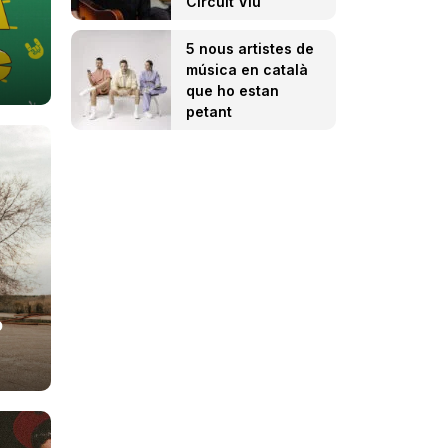
Circuit Viu
5 nous artistes de
música en català
que ho estan
petant
ó