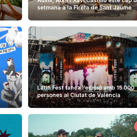
Auxili, Abril i Xavi Castillo este cap 
setmana a la Fireta de Sant Jaume
Latin Fest tanca l’edició amb 15.000
persones al Ciutat de València