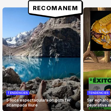
RECOMANEM
TENDÈNCIES
TENDÈNCIES
5 llocs espectaculars on pots fer
Ser «charca»
acampada lliure
pejorativa en