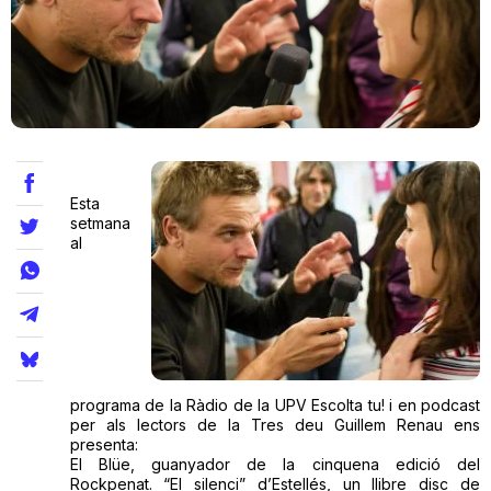
Teatre
Internet
Esta
Opinió
setmana
al
Llibres
La Llista
Llocs
programa de la Ràdio de la UPV Escolta tu! i en podcast
per als lectors de la Tres deu Guillem Renau ens
presenta:
El Blüe, guanyador de la cinquena edició del
Rockpenat. “El silenci” d’Estellés, un llibre disc de