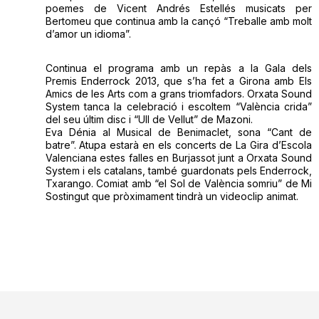
poemes de Vicent Andrés Estellés musicats per
Bertomeu que continua amb la cançó “Treballe amb molt
d’amor un idioma”.
Continua el programa amb un repàs a la Gala dels
Premis Enderrock 2013, que s’ha fet a Girona amb Els
Amics de les Arts com a grans triomfadors. Orxata Sound
System tanca la celebració i escoltem “València crida”
del seu últim disc i “Ull de Vellut” de Mazoni.
Eva Dénia al Musical de Benimaclet, sona “Cant de
batre”. Atupa estarà en els concerts de La Gira d’Escola
Valenciana estes falles en Burjassot junt a Orxata Sound
System i els catalans, també guardonats pels Enderrock,
Txarango. Comiat amb “el Sol de València somriu” de Mi
Sostingut que pròximament tindrà un videoclip animat.