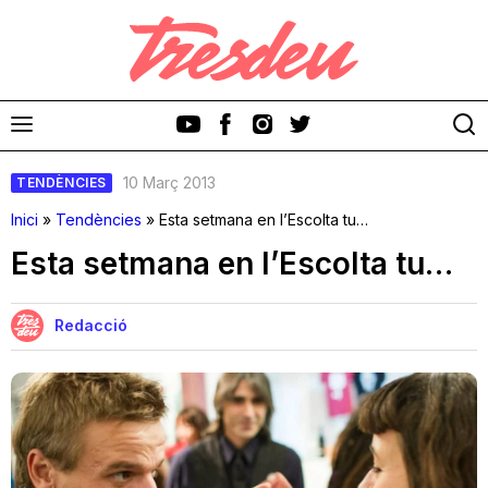
10 Març 2013
TENDÈNCIES
Inici
»
Tendències
»
Esta setmana en l’Escolta tu…
Esta setmana en l’Escolta tu…
Discos
Redacció
Videoclips
Cinema i Televisió
Festivals