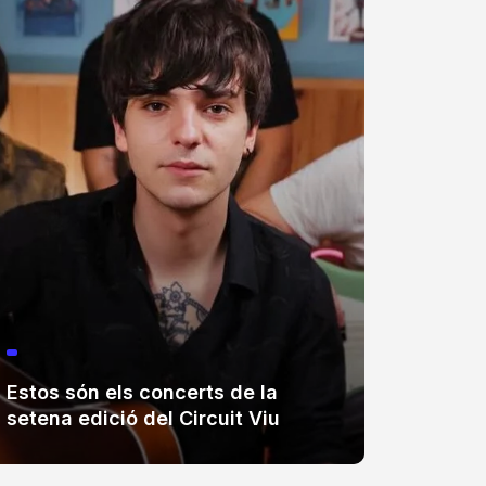
Estos són els concerts de la
El Tro
setena edició del Circuit Viu
trenta