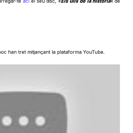
arregar-te
ací
el seu disc, «
Els ulls de la història
«
de
 poc han tret mitjançant la plataforma YouTube.