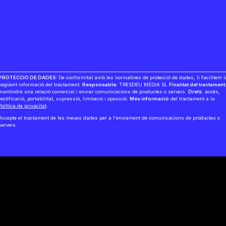
PROTECCIÓ DE DADES:
De conformitat amb les normatives de protecció de dades, li facilitem l
següent informació del tractament:
Responsable:
TRESDEU MEDIA SL
Finalitat del tractament
mantindre una relació comercial i enviar comunicacions de productes o serveis.
Drets:
accés,
rectificació, portabilitat, supressió, limitació i oposició.
Més informació
del tractament a la
Política de privacitat
.
Accepte el tractament de les meues dades per a l'enviament de comunicacions de productes o
serveis.