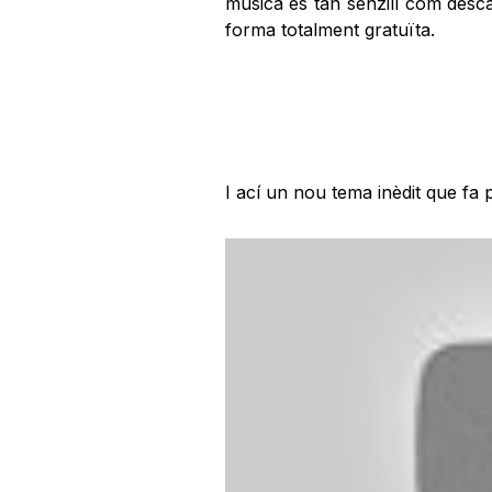
música és tan senzill com desc
forma totalment gratuïta.
I ací un nou tema inèdit que fa