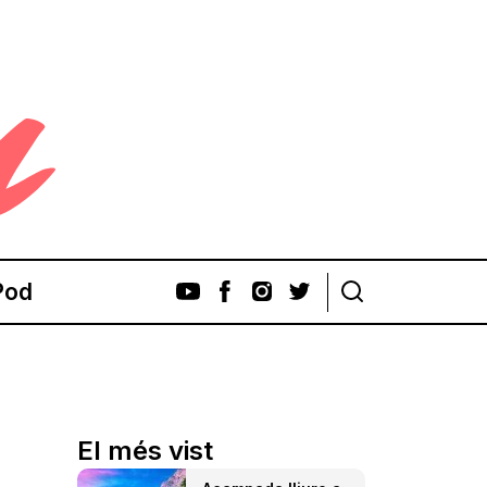
Pod
El més vist