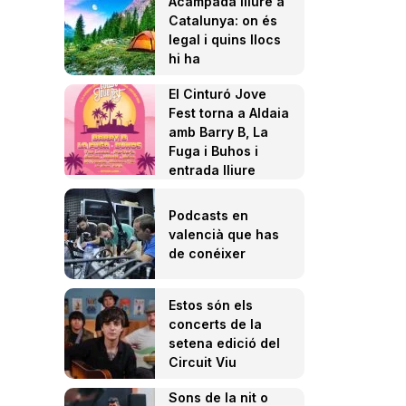
Acampada lliure a
Catalunya: on és
legal i quins llocs
hi ha
El Cinturó Jove
Fest torna a Aldaia
amb Barry B, La
Fuga i Buhos i
entrada lliure
Podcasts en
valencià que has
de conéixer
Estos són els
concerts de la
setena edició del
Circuit Viu
Sons de la nit o