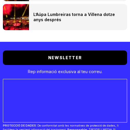
L’Aúpa Lumbreiras torna a Villena dotze
anys després
NEWSLETTER
Rep informació exclusiva al teu correu.
PROTECCIÓ DE DADES:
De conformitat amb les normatives de protecció de dades, li
facilitem la següent informació del tractament:
Responsable:
TRESDEU MEDIA SL