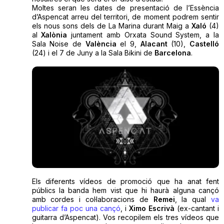
Moltes seran les dates de presentació de l’Essència
d’Aspencat arreu del territori, de moment podrem sentir
els nous sons dels de La Marina durant Maig a
Xaló
(4)
al
Xalònia
juntament amb Orxata Sound System, a la
Sala Noise de
València
el 9,
Alacant
(10),
Castelló
(24) i el 7 de Juny a la Sala Bikini de
Barcelona
.
Els diferents vídeos de promoció que ha anat fent
públics la banda hem vist que hi haurà alguna cançó
amb cordes i col·laboracions de
Remei
, la qual
va
publicar fa poc una cançó
, i
Ximo Escrivà
(ex-cantant i
guitarra d’Aspencat). Vos recopilem els tres vídeos que