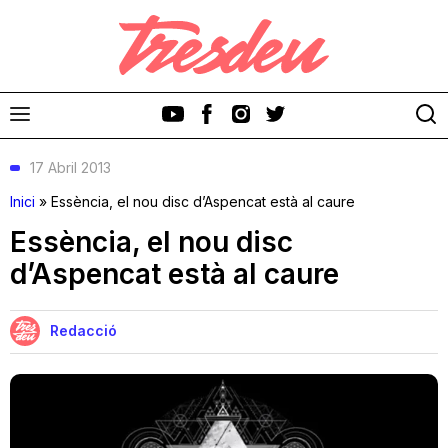
17 Abril 2013
Inici
»
Essència, el nou disc d’Aspencat està al caure
Essència, el nou disc
d’Aspencat està al caure
Discos
Videoclips
Redacció
Cinema i Televisió
Festivals