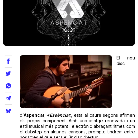
Teatre
Internet
El nou
Opinió
disc
Llibres
La Llista
Llocs
d’
Aspencat
, «
Essència
«, està al caure segons afirmen
els propis component. Amb una imatge renovada i un
estil musical més potent i electrònic abraçant ritmes com
el dubstep en algunes cançons, prompte tindrem entre
nosaltres el que serà el 3r disc d’estudi.