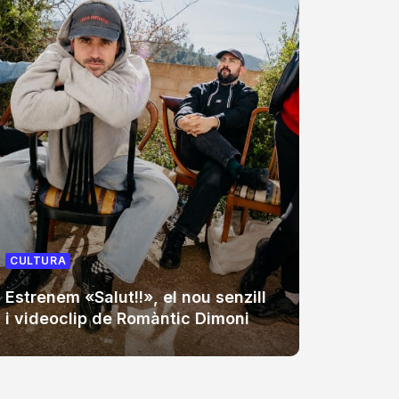
CULTUR
CULTURA
Auxili,
Estrenem «Salut!!», el nou senzill
cap de
i videoclip de Romàntic Dimoni
Sant 