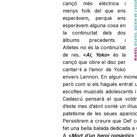
cançó més elèctrica i
menys folk del que ens
esperàvem, perquè ens
esperàvem alguna cosa en
la continuïtat dels dos
àlbums precedents i
Atletes no és la continuïtat
de res. «
Ai, Yoko
» és la
cançó que obre el disc per
cantar-li a l’amor de Yoko
envers Lennon. En algun moment
però com si els hagués entrat u
escoltes musicals adolescents 
Cadascú pensarà el que voldrà
d’este mes d’abril conté un il·l
patetisme de les seues aparic
Persistirem a creure que Def 
fet una bella balada dedicada a
A «
Mort d’un heroi romàntic
» 