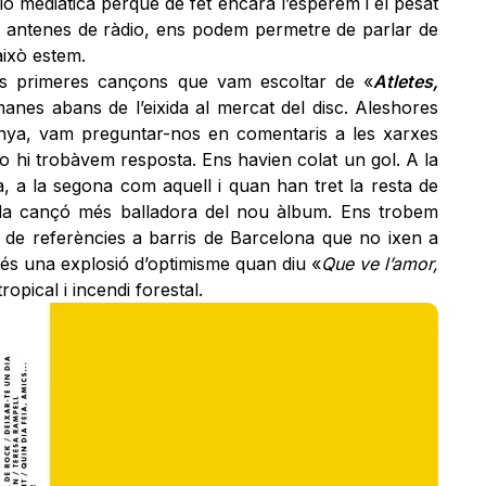
ió mediàtica perquè de fet encara l’esperem i el pesat
es antenes de ràdio, ens podem permetre de parlar de
això estem.
es primeres cançons que vam escoltar de «
Atletes,
anes abans de l’eixida al mercat del disc. Aleshores
nya, vam preguntar-nos en comentaris a les xarxes
no hi trobàvem resposta. Ens havien colat un gol. A la
, a la segona com aquell i quan han tret la resta de
 la cançó més balladora del nou àlbum. Ens trobem
de referències a barris de Barcelona que no ixen a
e és una explosió d’optimisme quan diu «
Que ve l’amor,
tropical i incendi forestal.