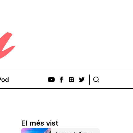
Pod
El més vist