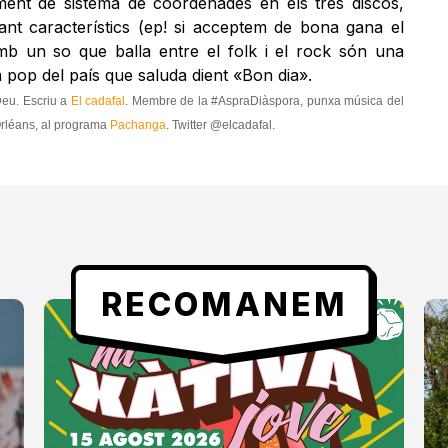
ment de sistema de coordenades en els tres discos,
tant característics (ep! si acceptem de bona gana el
amb un so que balla entre el folk i el rock són una
pop del país que saluda dient «Bon dia».
Deu. Escriu a
El cadafal
. Membre de la #AspraDiàspora, punxa música del
’Orléans, al programa
Pachanga
. Twitter @elcadafal.
RECOMANEM