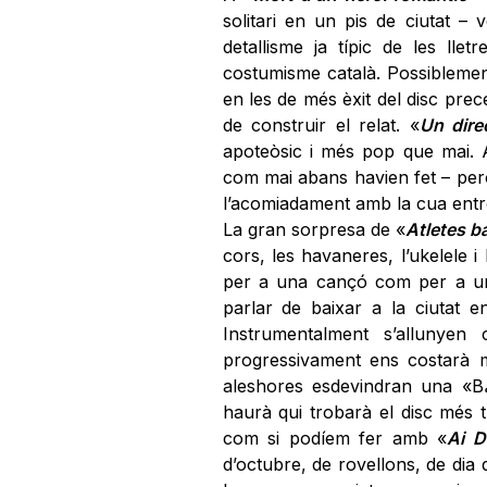
solitari en un pis de ciutat – 
detallisme ja típic de les llet
costumisme català. Possiblemen
en les de més èxit del disc pre
de construir el relat. «
Un dire
apoteòsic i més pop que mai. A
com mai abans havien fet – però
l’acomiadament amb la cua entr
La gran sorpresa de «
Atletes ba
cors, les havaneres, l’ukelele 
per a una cançó com per a un
parlar de baixar a la ciutat 
Instrumentalment s’allunyen
progressivament ens costarà m
aleshores esdevindran una «B
haurà qui trobarà el disc més t
com si podíem fer amb «
Ai D
d’octubre, de rovellons, de dia 