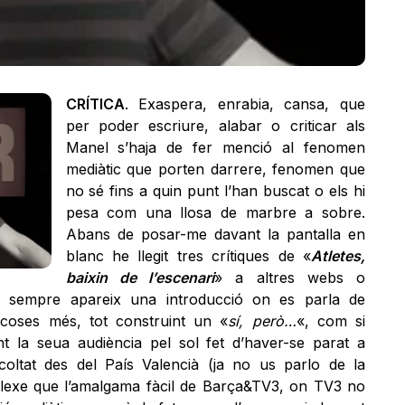
CRÍTICA
. Exaspera, enrabia, cansa, que
per poder escriure, alabar o criticar als
Manel s’haja de fer menció al fenomen
mediàtic que porten darrere, fenomen que
no sé fins a quin punt l’han buscat o els hi
pesa com una llosa de marbre a sobre.
Abans de posar-me davant la pantalla en
blanc he llegit tres crítiques de «
Atletes,
baixin de l’escenari
» a altres webs o
 i sempre apareix una introducció on es parla de
 coses més, tot construint un «
sí, però…
«, com si
ant la seua audiència pel sol fet d’haver-se parat a
escoltat des del País Valencià (ja no us parlo de la
plexe que l’amalgama fàcil de Barça&TV3, on TV3 no