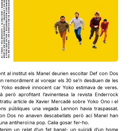
 al institut els Manel deurien escoltar Def con Dos
n remordiment al vorejar els 30 se’n desdiuen de les
i Yoko esdevé innocent car Yoko estimava de veres.
 però aprofitant l’avinentesa la revista Enderrock
ustratiu article de Xavier Mercadé sobre Yoko Ono i el
ions públiques una vegada Lennon havia traspassat.
con Dos no anaven descabellats però ací Manel han
 una antiheroïna pop. Calia gosar fer-ho.
tenim un relat d’un fet banal- un suïcidi d’un home