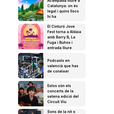
Acampada lliure a
Catalunya: on és
legal i quins llocs
hi ha
El Cinturó Jove
Fest torna a Aldaia
amb Barry B, La
Fuga i Buhos i
entrada lliure
Podcasts en
valencià que has
de conéixer
Estos són els
concerts de la
setena edició del
Circuit Viu
Sons de la nit o