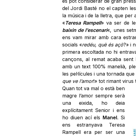
es pot considerar de gran press
del Jordi Basté no el capten l
la música i de la lletra, que per 
«
Teresa Rampell
» va ser de l
baixin de l’escenari
«, unes setm
ens vam mirar amb cara estra
socials «
redéu, què és açò
?» i 
primera escoltada no hi entrava
cançons, al remat acaba sent
amb un text 100% manelià, ple 
les pel·lícules i una tornada qu
que ve l’amor
!» tot rimant virus 
Quan tot va mal o està ben
magre l’amor sempre serà
una eixida, ho deia
explícitament Senior i ens
ho diuen ací els
Manel
. Si
ens estranyava Teresa
Rampell era per ser una