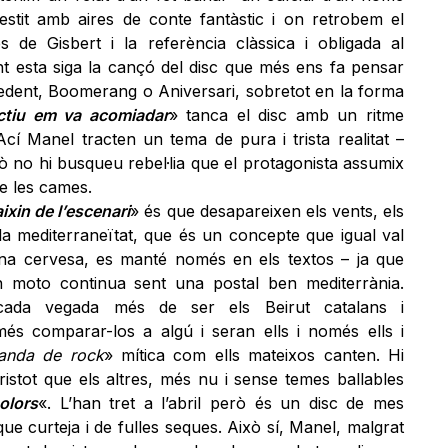
vestit amb aires de conte fantàstic i on retrobem el
res de Gisbert i la referència clàssica i obligada al
t esta siga la cançó del disc que més ens fa pensar
cedent, Boomerang o Aniversari, sobretot en la forma
ctiu em va acomiadar
» tanca el disc amb un ritme
cí Manel tracten un tema de pura i trista realitat –
 no hi busqueu rebel·lia que el protagonista assumix
e les cames.
ixin de l’escenari
» és que desapareixen els vents, els
i la mediterraneïtat, que és un concepte que igual val
a cervesa, es manté només en els textos – ja que
en moto continua sent una postal ben mediterrània.
 cada vegada més de ser els Beirut catalans i
és comparar-los a algú i seran ells i només ells i
anda de rock
» mítica com ells mateixos canten. Hi
ristot que els altres, més nu i sense temes ballables
olors
«. L’han tret a l’abril però és un disc de mes
que curteja i de fulles seques. Això sí, Manel, malgrat