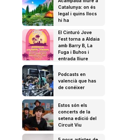
Acampada lliure a
Catalunya: on és
legal i quins llocs
hi ha
El Cinturó Jove
Fest torna a Aldaia
amb Barry B, La
Fuga i Buhos i
entrada lliure
Podcasts en
valencià que has
de conéixer
Estos són els
concerts de la
setena edició del
Circuit Viu
5 nous artistes de