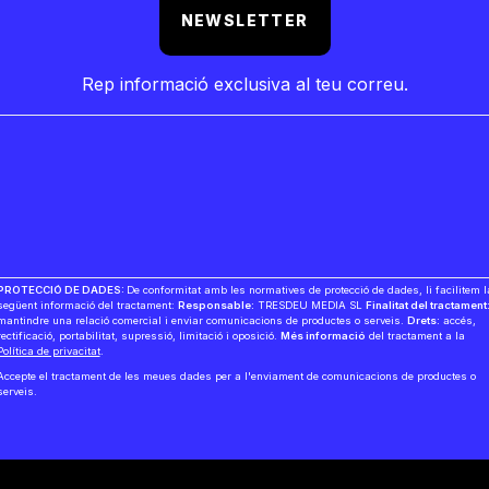
NEWSLETTER
Rep informació exclusiva al teu correu.
PROTECCIÓ DE DADES:
De conformitat amb les normatives de protecció de dades, li facilitem l
següent informació del tractament:
Responsable:
TRESDEU MEDIA SL
Finalitat del tractament
mantindre una relació comercial i enviar comunicacions de productes o serveis.
Drets:
accés,
rectificació, portabilitat, supressió, limitació i oposició.
Més informació
del tractament a la
Política de privacitat
.
Accepte el tractament de les meues dades per a l'enviament de comunicacions de productes o
serveis.