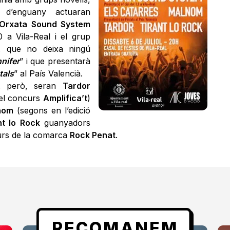
ó d’enguany actuaran
Orxata Sound System
 a Vila-Real i el grup
, que no deixa ningú
nifer
” i que presentarà
tals
” al País Valencià.
nit però, seran
Tardor
del concurs
Amplifica’t
)
nom
(segons en l’edició
nt lo Rock
guanyadors
curs de la comarca
Rock Penat
.
RECOMANEM