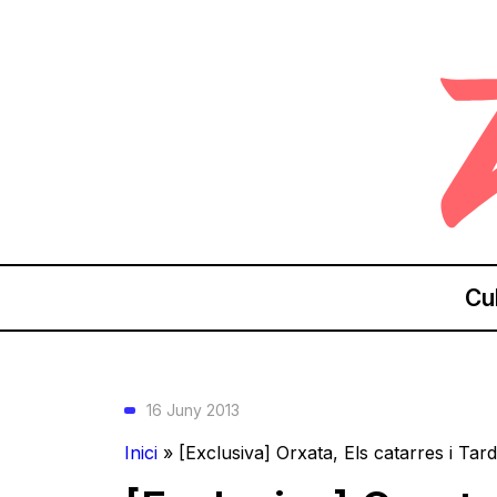
Cu
16 Juny 2013
Inici
»
[Exclusiva] Orxata, Els catarres i Tard