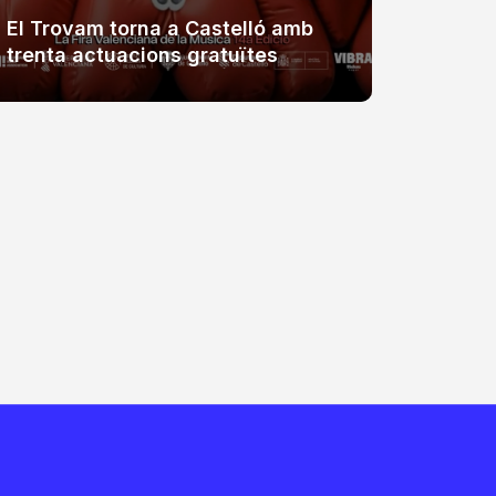
El Trovam torna a Castelló amb
La Fúm
trenta actuacions gratuïtes
Coster