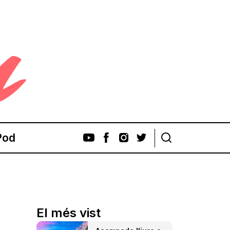
Pod
El més vist