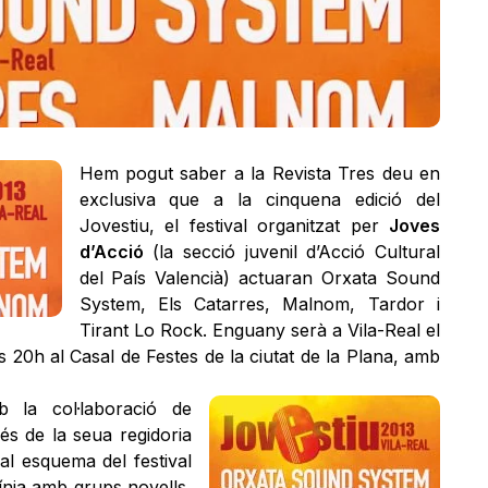
Hem pogut saber a la Revista Tres deu en
exclusiva que a la cinquena edició del
Jovestiu, el festival organitzat per
Joves
d’Acció
(la secció juvenil d’Acció Cultural
del País Valencià) actuaran Orxata Sound
System, Els Catarres, Malnom, Tardor i
Tirant Lo Rock. Enguany serà a Vila-Real el
les 20h al Casal de Festes de la ciutat de la Plana, amb
 la col·laboració de
vés de la seua regidoria
nal esquema del festival
ínia amb grups novells,