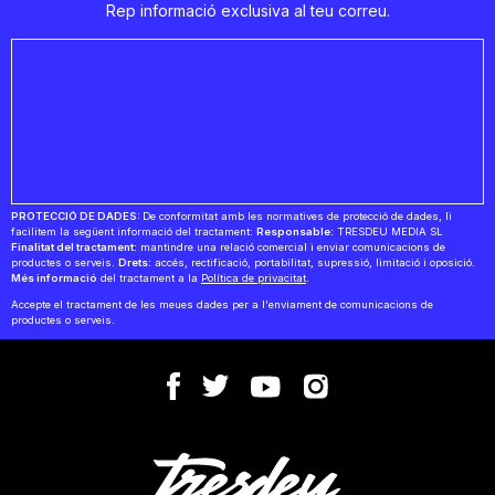
Rep informació exclusiva al teu correu.
PROTECCIÓ DE DADES:
De conformitat amb les normatives de protecció de dades, li
facilitem la següent informació del tractament:
Responsable:
TRESDEU MEDIA SL
Finalitat del tractament:
mantindre una relació comercial i enviar comunicacions de
productes o serveis.
Drets:
accés, rectificació, portabilitat, supressió, limitació i oposició.
Més informació
del tractament a la
Política de privacitat
.
Accepte el tractament de les meues dades per a l'enviament de comunicacions de
productes o serveis.