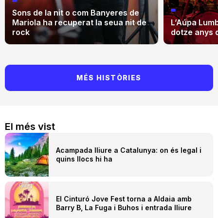
Sons de la nit o com Banyeres de
Mariola ha recuperat la seua nit de
L’Aúpa Lumbr
rock
dotze anys 
MÉS HISTÒRIES
El més vist
Acampada lliure a Catalunya: on és legal i
quins llocs hi ha
El Cinturó Jove Fest torna a Aldaia amb
Barry B, La Fuga i Buhos i entrada lliure