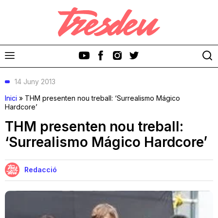
14 Juny 2013
Inici
»
THM presenten nou treball: ‘Surrealismo Mágico
Hardcore’
THM presenten nou treball:
Discos
‘Surrealismo Mágico Hardcore’
Videoclips
Redacció
Cinema i Televisió
Festivals