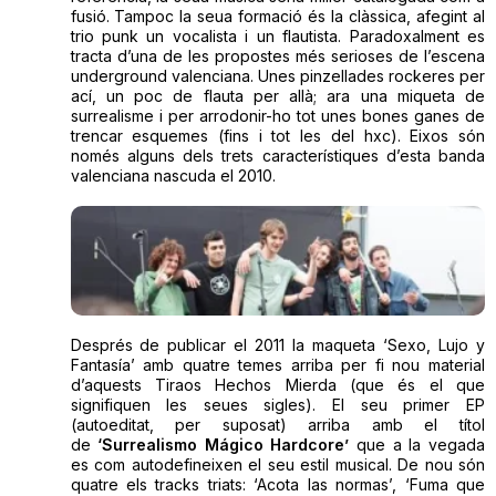
fusió. Tampoc la seua formació és la clàssica, afegint al
trio punk un vocalista i un flautista. Paradoxalment es
tracta d’una de les propostes més serioses de l’escena
underground valenciana. Unes pinzellades rockeres per
ací, un poc de flauta per allà; ara una miqueta de
surrealisme i per arrodonir-ho tot unes bones ganes de
trencar esquemes (fins i tot les del hxc). Eixos són
només alguns dels trets característiques d’esta banda
valenciana nascuda el 2010.
Després de publicar el 2011 la maqueta ‘Sexo, Lujo y
Fantasía’ amb quatre temes arriba per fi nou material
d’aquests Tiraos Hechos Mierda (que és el que
signifiquen les seues sigles). El seu primer EP
(autoeditat, per suposat) arriba amb el títol
de
‘Surrealismo Mágico Hardcore’
que a la vegada
es com autodefineixen el seu estil musical. De nou són
quatre els tracks triats: ‘Acota las normas’, ‘Fuma que