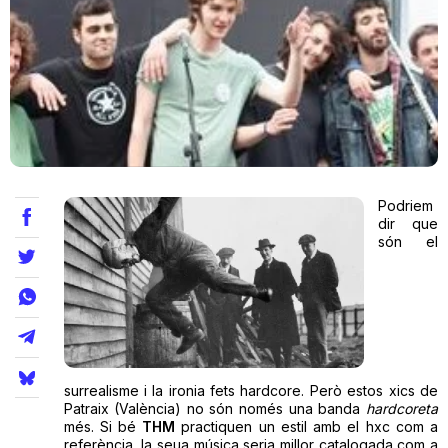
Teatre
Internet
Opinió
Podriem
dir que
són el
Llibres
La Llista
Llocs
surrealisme i la ironia fets hardcore. Però estos xics de
Patraix (València) no són només una banda
hardcoreta
més. Si bé
THM
practiquen un estil amb el hxc com a
referència, la seua música seria millor catalogada com a