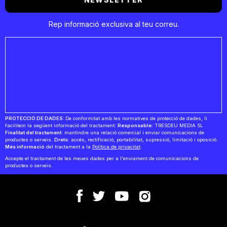
Rep informació exclusiva al teu correu.
PROTECCIÓ DE DADES:
De conformitat amb les normatives de protecció de dades, li
facilitem la següent informació del tractament:
Responsable:
TRESDEU MEDIA SL
Finalitat del tractament:
mantindre una relació comercial i enviar comunicacions de
productes o serveis.
Drets:
accés, rectificació, portabilitat, supressió, limitació i oposició.
Més informació
del tractament a la
Política de privacitat
.
Accepte el tractament de les meues dades per a l'enviament de comunicacions de
productes o serveis.