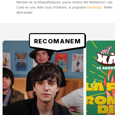
Membre de la #AspraDiàspora, punxa música del Mediterrani i del
Carib en una ràdio local d’Orléans, al programa
Pachanga
. Twitter
@elcadafal.
RECOMANEM