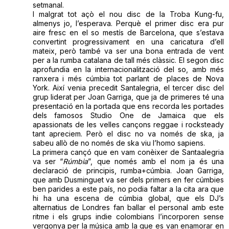
setmanal.
I malgrat tot açò el nou disc de la Troba Kung-fu,
almenys jo, l’esperava. Perquè el primer disc era pur
aire fresc en el so mestís de Barcelona, que s’estava
convertint progressivament en una caricatura d’ell
mateix, però també va ser una bona entrada de vent
per a la rumba catalana de tall més clàssic. El segon disc
aprofundia en la internacionalització del so, amb més
ranxera i més cúmbia tot parlant de places de Nova
York. Així venia precedit Santalegria, el tercer disc del
grup liderat per Joan Garriga, que ja de primeres té una
presentació en la portada que ens recorda les portades
dels famosos Studio One de Jamaica que els
apassionats de les velles cançons reggae i rocksteady
tant apreciem. Però el disc no va només de ska, ja
sabeu allò de no només de ska viu l’homo sapiens.
La primera cançó que en vam conèixer de Santaalegria
va ser “
Rúmbia
”, que només amb el nom ja és una
declaració de principis, rumba+cúmbia. Joan Garriga,
que amb Dusminguet va ser dels primers en fer cúmbies
ben parides a este país, no podia faltar a la cita ara que
hi ha una escena de cúmbia global, que els DJ’s
alternatius de Londres fan ballar el personal amb este
ritme i els grups indie colombians l’incorporen sense
vergonya per la música amb la que es van enamorar en