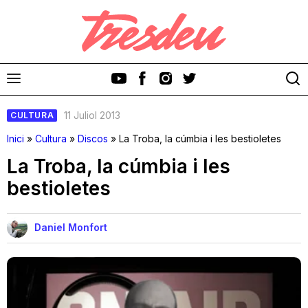
11 Juliol 2013
CULTURA
Inici
»
Cultura
»
Discos
»
La Troba, la cúmbia i les bestioletes
La Troba, la cúmbia i les
bestioletes
Discos
Videoclips
Daniel Monfort
Cinema i Televisió
Festivals