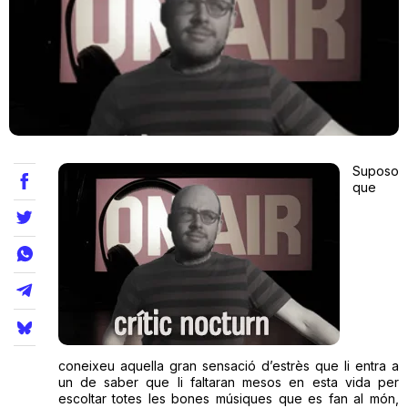
Teatre
Internet
Suposo
Opinió
que
Llibres
La Llista
Llocs
coneixeu aquella gran sensació d’estrès que li entra a
un de saber que li faltaran mesos en esta vida per
escoltar totes les bones músiques que es fan al món,