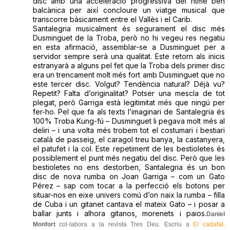
disc amb una acceleració progressiva del ritme ben
balcànica per així concloure un viatge musical que
transcorre bàsicament entre el Vallès i el Carib.
Santalegria musicalment és segurament el disc més
Dusminguet de la Troba, però no hi vegeu res negatiu
en esta afirmació, assemblar-se a Dusminguet per a
servidor sempre serà una qualitat. Este retorn als inicis
estranyarà a alguns pel fet que la Troba dels primer disc
era un trencament molt més fort amb Dusminguet que no
este tercer disc. Volgut? Tendència natural? Déjà vu?
Repetit? Falta d’originalitat? Potser una mescla de tot
plegat, però Garriga està legitimitat més que ningú per
fer-ho. Pel que fa als texts l’imaginari de Santalegria és
100% Troba Kung-fú – Dusminguet li pegava molt més al
deliri – i una volta més trobem tot el costumari i bestiari
català de passeig, el caragol treu banya, la castanyera,
el patufet i la col. Este repetiment de les bestioletes és
possiblement el punt més negatiu del disc. Però que les
bestioletes no ens destorben, Santalegria és un bon
disc de nova rumba on Joan Garriga – com un Gato
Pérez – sap com tocar a la perfecció els botons per
situar-nos en eixe univers comú d’on naix la rumba – filla
de Cuba i un gitanet cantava el mateix Gato – i posar a
ballar junts i alhora gitanos, morenets i paios.
Daniel
Monfort
col·labora a la revista Tres Deu. Escriu a
El cadafal
.