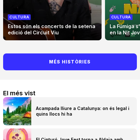
CULTURA
CULTURA
Estos són els concerts de la setena
La Fúmiga s
edició del Circuit Viu
en la Nit Jo
MÉS HISTÒRIES
El més vist
Acampada lliure a Catalunya: on és legal i
quins llocs hi ha
El Cinturó Jove Fest torna a Aldaia amb