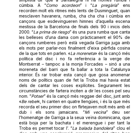
cúmbia. A “
Como acordeon
” i “
La pregària
” ens
recorden molt els ritmes més lents de Dusminguet, quan
mesclaven havanera, rumba, cha cha cha i cúmbia en
cançons que esdevingueren himnes d’aquella escena
mestissa de la Barcelona de finals dels 90 i inicis dels
2000. “
La prima de riesgo
” és una pura rumba que canta
les belleses d’una dama com pràcticament el 90% de
cançons rumberes però està vegada Garriga juga amb
els mots per parlar-nos finalment d’eixa pèrfida cosina
de la que tots en parlen. «
La moreneta
» és la cançó més
política del disc i no fa referència a la verge de
Montserrat – tampoc a la monja Forcades – sinó a una
moreneta del barri que fa ballar a tota la Catalunya
interior. És rar trobar esta cançó que gosa anomenar
noms de polítics quan de fet la Troba mai havia estat
dels de cantar les coses explícites. Segurament les
circumstàncies de fartera inciten a dir les coses pel seu
nom. “
Potser
” és la cançó més reggae del disc, junt amb
«
Be rebel
«, hi canten en quatre llengües, i és la que més
recorda el seu primer disc on flirtejaven molt més amb el
dub i els sons jamaicans. “
Mi vecina
” deu ser
l’homenatge de Garriga a la seua veïna dominicana, que
està boja per la bachata i el merengue i per tant la
Troba es permet tocar l’. “
La balada bandolera
” clou el