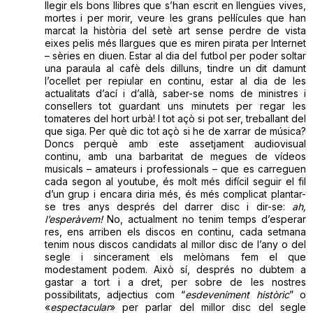
llegir els bons llibres que s’han escrit en llengües vives,
mortes i per morir, veure les grans pel·lícules que han
marcat la història del setè art sense perdre de vista
eixes pelis més llargues que es miren pirata per Internet
– sèries en diuen. Estar al dia del futbol per poder soltar
una paraula al cafè dels dilluns, tindre un dit damunt
l’ocellet per repiular en continu, estar al dia de les
actualitats d’ací i d’allà, saber-se noms de ministres i
consellers tot guardant uns minutets per regar les
tomateres del hort urbà! I tot açò si pot ser, treballant del
que siga. Per què dic tot açò si he de xarrar de música?
Doncs perquè amb este assetjament audiovisual
continu, amb una barbaritat de megues de vídeos
musicals – amateurs i professionals – que es carreguen
cada segon al youtube, és molt més difícil seguir el fil
d’un grup i encara diria més, és més complicat plantar-
se tres anys després del darrer disc i dir-se:
ah,
l’esperàvem!
No, actualment no tenim temps d’esperar
res, ens arriben els discos en continu, cada setmana
tenim nous discos candidats al millor disc de l’any o del
segle i sincerament els melòmans fem el que
modestament podem. Això sí, després no dubtem a
gastar a tort i a dret, per sobre de les nostres
possibilitats, adjectius com “
esdeveniment històric
” o
«
espectacular
» per parlar del millor disc del segle