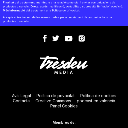
Finalitat del tractament:
mantindre una relació comercial i enviar comunicacions de
productes o serveis.
Drets:
accés, rectificació, portabilitat, supressió, limitació i oposició.
Més informació
del tractament a la
Política de privacitat
.
Accepte el tractament de les meues dades per a l'enviament de comunicacions de
productes o serveis.
Avís Legal
Política de privacitat
Política de cookies
Contacta
Creative Commons
podcast en valencià
Panel Cookies
Membres de: