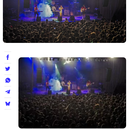
Teatre
Internet
Opinió
Llibres
La Llista
Llocs