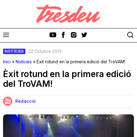
22 Octubre 2013
NOTÍCIES
Inici
»
Notícies
»
Èxit rotund en la primera edició del TroVAM!
Èxit rotund en la primera edició
del TroVAM!
Discos
Videoclips
Redacció
Cinema i Televisió
Festivals