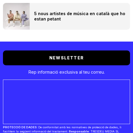
5 nous artistes de música en català que ho
estan petant
NEWSLETTER
Rep informació exclusiva al teu correu.
PROTECCIÓ DE DADES:
De conformitat amb les normatives de protecció de dades, li
facilitem la següent informació del tractament:
Responsable:
TRESDEU MEDIA SL