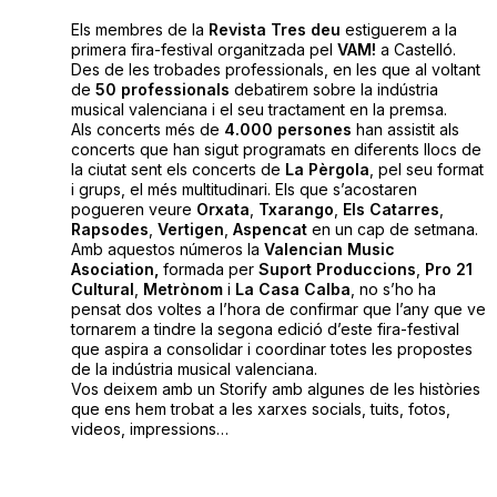
Els membres de la
Revista Tres deu
estiguerem a la
primera fira-festival organitzada pel
VAM!
a Castelló.
Des de les trobades professionals, en les que al voltant
de
50 professionals
debatirem sobre la indústria
musical valenciana i el seu tractament en la premsa.
Als concerts més de
4.000 persones
han assistit als
concerts que han sigut programats en diferents llocs de
la ciutat sent els concerts de
La Pèrgola
, pel seu format
i grups, el més multitudinari. Els que s’acostaren
pogueren veure
Orxata
,
Txarango
,
Els Catarres
,
Rapsodes
,
Vertigen
,
Aspencat
en un cap de setmana.
Amb aquestos números la
Valencian Music
Asociation,
formada per
Suport
Produccions
,
Pro
21
Cultural
,
Metrònom
i
La
Casa
Calba
, no s’ho ha
pensat dos voltes a l’hora de confirmar que l’any que ve
tornarem a tindre la segona edició d’este fira-festival
que aspira a consolidar i coordinar totes les propostes
de la indústria musical valenciana.
Vos deixem amb un Storify amb algunes de les històries
que ens hem trobat a les xarxes socials, tuits, fotos,
videos, impressions…