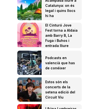
Acampada lliure a
Catalunya: on és
legal i quins llocs
hi ha
El Cinturó Jove
Fest torna a Aldaia
amb Barry B, La
Fuga i Buhos i
entrada lliure
Podcasts en
valencià que has
de conéixer
Estos són els
concerts de la
setena edició del
Circuit Viu
L’Aúpa Lumbreiras