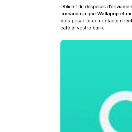
Oblida’t de despeses d’enviament
comanda ja que
Wallapop
et mo
pots posar-te en contacte direc
cafè al vostre barri.