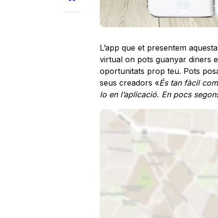
L’app que et presentem aquesta
virtual on pots guanyar diners ex
oportunitats prop teu. Pots pos
seus creadors «
És tan fàcil com
lo en l’aplicació. En pocs segons