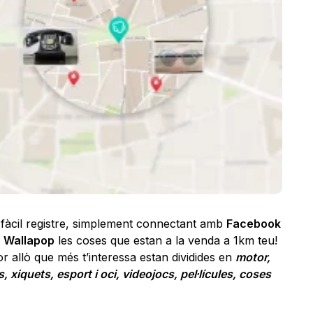
 fàcil registre, simplement connectant amb
Facebook
e
Wallapop
les coses que estan a la venda a 1km teu!
or allò que més t’interessa estan dividides en
motor,
xiquets, esport i oci, videojocs, pel·lícules, coses