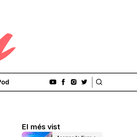
Pod
El més vist