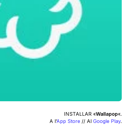
INSTAL·LAR «
Wallapop
«.
A l’
App Store
// Al
Google Play
.