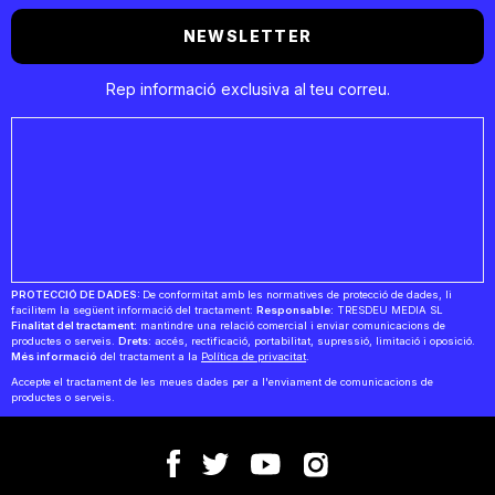
NEWSLETTER
Rep informació exclusiva al teu correu.
PROTECCIÓ DE DADES:
De conformitat amb les normatives de protecció de dades, li
facilitem la següent informació del tractament:
Responsable:
TRESDEU MEDIA SL
Finalitat del tractament:
mantindre una relació comercial i enviar comunicacions de
productes o serveis.
Drets:
accés, rectificació, portabilitat, supressió, limitació i oposició.
Més informació
del tractament a la
Política de privacitat
.
Accepte el tractament de les meues dades per a l'enviament de comunicacions de
productes o serveis.