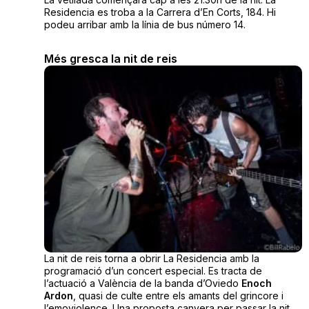
Residencia es troba a la Carrera d’En Corts, 184. Hi
podeu arribar amb la línia de bus número 14.
Més gresca la nit de reis
La nit de reis torna a obrir La Residencia amb la
programació d’un concert especial. Es tracta de
l’actuació a València de la banda d’Oviedo
Enoch
Ardon
, quasi de culte entre els amants del grincore i
l’emoviolence. Una proposta canyera per passar la nit