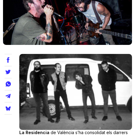
Teatre
Internet
Opinió
Llibres
La Llista
Llocs
La Residencia
de València s’ha consolidat els darrers