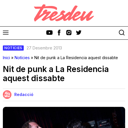
27 Desembre 2013
NOTÍCIES
Inici
»
Notícies
»
Nit de punk a La Residencia aquest dissabte
Nit de punk a La Residencia
aquest dissabte
Discos
Videoclips
Redacció
Cinema i Televisió
Festivals