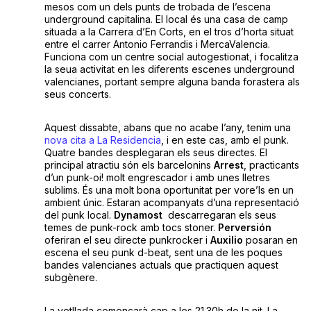
mesos com un dels punts de trobada de l’escena
underground capitalina. El local és una casa de camp
situada a la Carrera d’En Corts, en el tros d’horta situat
entre el carrer Antonio Ferrandis i MercaValencia.
Funciona com un centre social autogestionat, i focalitza
la seua activitat en les diferents escenes underground
valencianes, portant sempre alguna banda forastera als
seus concerts.
Aquest dissabte, abans que no acabe l’any, tenim una
nova cita a La Residencia
, i en este cas, amb el punk.
Quatre bandes desplegaran els seus directes. El
principal atractiu són els barcelonins
Arrest
, practicants
d’un punk-oi! molt engrescador i amb unes lletres
sublims. És una molt bona oportunitat per vore’ls en un
ambient únic. Estaran acompanyats d’una representació
del punk local.
Dynamost
descarregaran els seus
temes de punk-rock amb tocs stoner.
Perversión
oferiran el seu directe punkrocker i
Auxilio
posaran en
escena el seu punk d-beat, sent una de les poques
bandes valencianes actuals que practiquen aquest
subgènere.
La vetllada començarà cap a les 21.30h de la nit. La