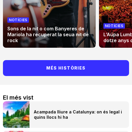
NOTÍCIES
NOTÍCIES
Sons de la nit o com Banyeres de
Mariola ha recuperat la seua nit de
L’Aúpa Lumbr
rock
dotze anys 
MÉS HISTÒRIES
El més vist
Acampada lliure a Catalunya: on és legal i
quins llocs hi ha