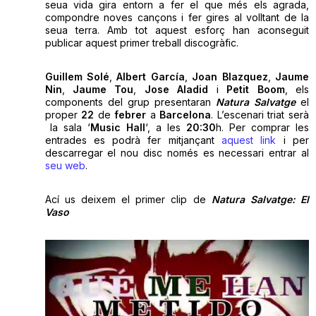
seua vida gira entorn a fer el que més els agrada,
compondre noves cançons i fer gires al volltant de la
seua terra. Amb tot aquest esforç han aconseguit
publicar aquest primer treball discogràfic.
Guillem Solé
,
Albert García
,
Joan Blazquez
,
Jaume
Nin
,
Jaume Tou
,
Jose Aladid
i
Petit Boom
, els
components del grup presentaran
Natura Salvatge
el
proper
22
de
febrer
a
Barcelona
. L’escenari triat serà
la sala ‘
Music Hall
‘, a les
20:30
h. Per comprar les
entrades es podrà fer mitjançant
aquest link
i per
descarregar el nou disc només es necessari entrar al
seu web
.
Ací us deixem el primer clip de
Natura Salvatge: El
Vaso