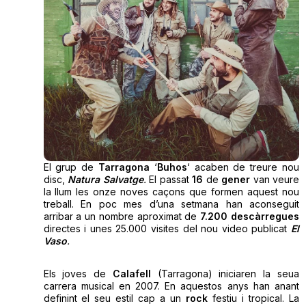
El grup de
Tarragona
‘
Buhos
‘ acaben de treure nou
disc,
Natura Salvatge
.
El passat
16
de
gener
van veure
la llum les onze noves caçons que formen aquest nou
treball. En poc mes d’una setmana han aconseguit
arribar a un nombre aproximat de
7.200 descàrregues
directes i unes 25.000 visites del nou video publicat
El
Vaso
.
Els joves de
Calafell
(Tarragona) iniciaren la seua
carrera musical en 2007. En aquestos anys han anant
definint el seu estil cap a un
rock
festiu i tropical. La