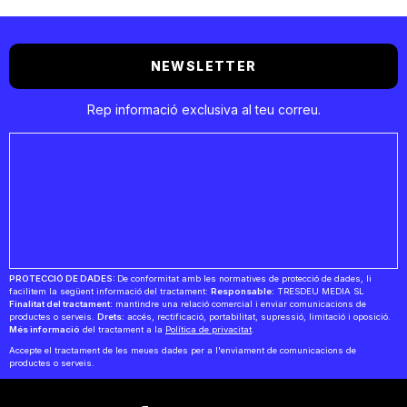
NEWSLETTER
Rep informació exclusiva al teu correu.
PROTECCIÓ DE DADES:
De conformitat amb les normatives de protecció de dades, li
facilitem la següent informació del tractament:
Responsable:
TRESDEU MEDIA SL
Finalitat del tractament:
mantindre una relació comercial i enviar comunicacions de
productes o serveis.
Drets:
accés, rectificació, portabilitat, supressió, limitació i oposició.
Més informació
del tractament a la
Política de privacitat
.
Accepte el tractament de les meues dades per a l'enviament de comunicacions de
productes o serveis.