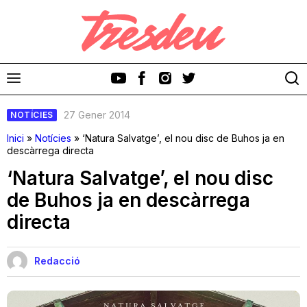
27 Gener 2014
NOTÍCIES
Inici
»
Notícies
»
‘Natura Salvatge’, el nou disc de Buhos ja en
descàrrega directa
‘Natura Salvatge’, el nou disc
Discos
de Buhos ja en descàrrega
directa
Videoclips
Cinema i Televisió
Redacció
Festivals