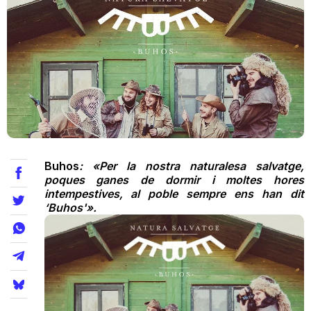
Teatre
Internet
Opinió
Buhos
: «Per la nostra naturalesa salvatge,
Llibres
poques ganes de dormir i moltes hores
intempestives, al poble sempre ens han dit
La Llista
‘Buhos'».
Llocs