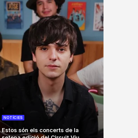
NOTÍCIES
NOTÍCIE
Estos són els concerts de la
El Tro
setena edició del Circuit Viu
trenta