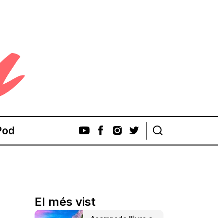
Pod
El més vist