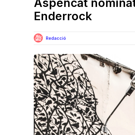
Aspencat nominat
Enderrock
Redacció