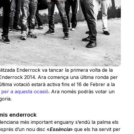
alitzada Enderrock va tancar la primera volta de la
 Enderrock 2014. Ara comença una última ronda per
tima votació estarà activa fins el 16 de Febrer a la
a per a aquesta ocasió
. Ara només podràs votar un
goria.
mis enderrock
alenciana més important enguany s’endú la palma els
sprés d’un nou disc «
Essència
» que els ha servit per