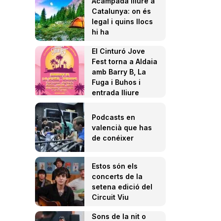
Acampada lliure a
Catalunya: on és
legal i quins llocs
hi ha
El Cinturó Jove
Fest torna a Aldaia
amb Barry B, La
Fuga i Buhos i
entrada lliure
Podcasts en
valencià que has
de conéixer
Estos són els
concerts de la
setena edició del
Circuit Viu
Sons de la nit o