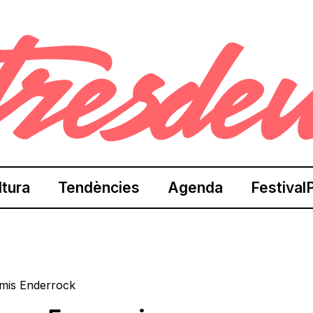
ltura
Tendències
Agenda
Festival
emis Enderrock