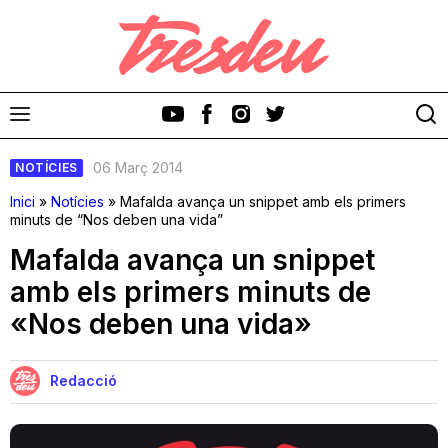
06 Març 2014
NOTÍCIES
Inici
»
Notícies
»
Mafalda avança un snippet amb els primers
minuts de “Nos deben una vida”
Mafalda avança un snippet
Discos
amb els primers minuts de
«Nos deben una vida»
Videoclips
Cinema i Televisió
Redacció
Festivals