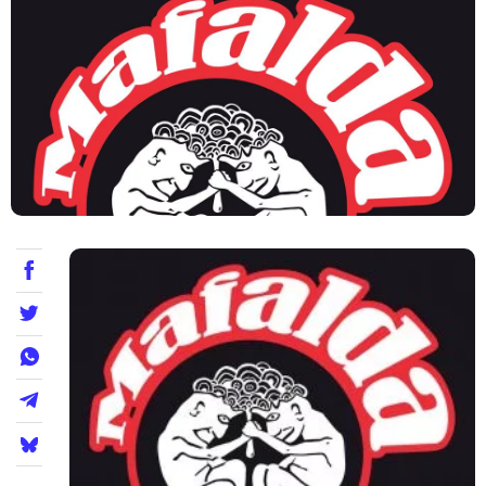
Teatre
Internet
Opinió
Llibres
La Llista
Llocs