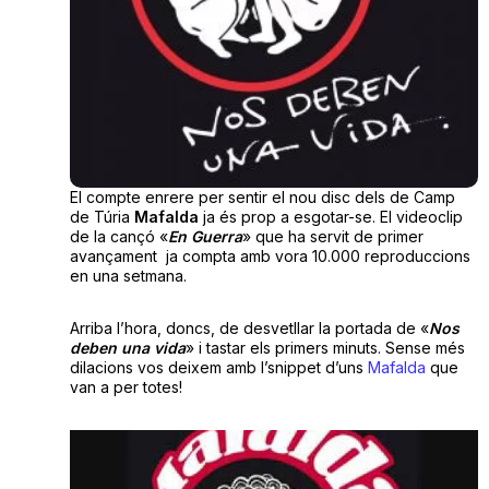
El compte enrere per sentir el nou disc dels de Camp
de Túria
Mafalda
ja és prop a esgotar-se. El videoclip
de la cançó «
En Guerra
» que ha servit de primer
avançament ja compta amb vora 10.000 reproduccions
en una setmana.
Arriba l’hora, doncs, de desvetllar la portada de «
Nos
deben una vida
» i tastar els primers minuts. Sense més
dilacions vos deixem amb l’snippet d’uns
Mafalda
que
van a per totes!