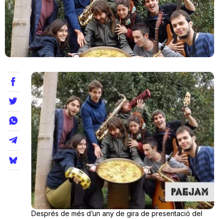
Teatre
Internet
Opinió
Llibres
La Llista
Llocs
Després de més d’un any de gira de presentació del