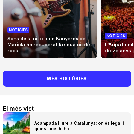
NOTÍCIES
NOTÍCIES
Sons de la nit o com Banyeres de
Mariola ha recuperat la seua nit de
L’Aúpa Lumbr
rock
dotze anys 
MÉS HISTÒRIES
El més vist
Acampada lliure a Catalunya: on és legal i
quins llocs hi ha