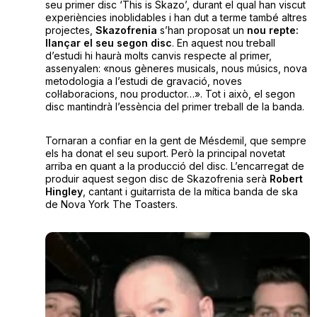
seu primer disc ‘This is Skazo’, durant el qual han viscut
experiències inoblidables i han dut a terme també altres
projectes,
Skazofrenia
s’han proposat un
nou repte:
llançar el seu segon disc
. En aquest nou treball
d’estudi hi haurà molts canvis respecte al primer,
assenyalen: «nous gèneres musicals, nous músics, nova
metodologia a l’estudi de gravació, noves
col·laboracions, nou productor…». Tot i això, el segon
disc mantindrà l’essència del primer treball de la banda.
Tornaran a confiar en la gent de Mésdemil, que sempre
els ha donat el seu suport. Però la principal novetat
arriba en quant a la producció del disc. L’encarregat de
produir aquest segon disc de Skazofrenia serà
Robert
Hingley
, cantant i guitarrista de la mítica banda de ska
de Nova York The Toasters.