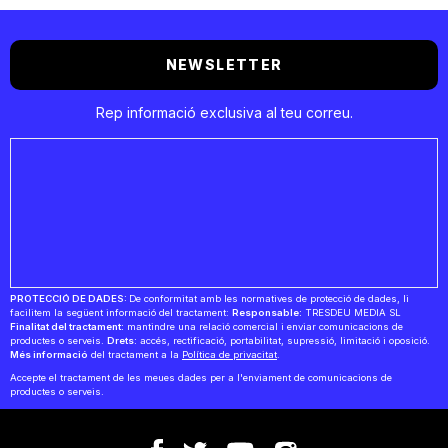
NEWSLETTER
Rep informació exclusiva al teu correu.
PROTECCIÓ DE DADES:
De conformitat amb les normatives de protecció de dades, li
facilitem la següent informació del tractament:
Responsable:
TRESDEU MEDIA SL
Finalitat del tractament:
mantindre una relació comercial i enviar comunicacions de
productes o serveis.
Drets:
accés, rectificació, portabilitat, supressió, limitació i oposició.
Més informació
del tractament a la
Política de privacitat
.
Accepte el tractament de les meues dades per a l'enviament de comunicacions de
productes o serveis.