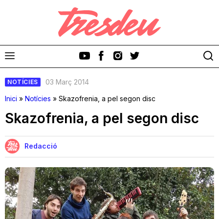
03 Març 2014
NOTÍCIES
Inici
»
Notícies
»
Skazofrenia, a pel segon disc
Skazofrenia, a pel segon disc
Discos
Redacció
Videoclips
Cinema i Televisió
Festivals