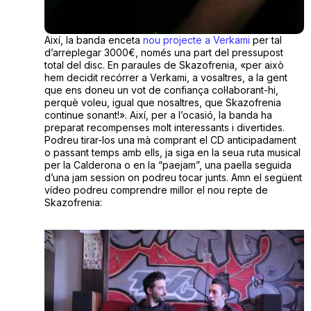
Així, la banda enceta
nou projecte a Verkami
per tal
d’arreplegar 3000€, només una part del pressupost
total del disc. En paraules de Skazofrenia, «per això
hem decidit recórrer a Verkami, a vosaltres, a la gent
que ens doneu un vot de confiança col·laborant-hi,
perquè voleu, igual que nosaltres, que Skazofrenia
continue sonant!». Així, per a l’ocasió, la banda ha
preparat recompenses molt interessants i divertides.
Podreu tirar-los una mà comprant el CD anticipadament
o passant temps amb ells, ja siga en la seua ruta musical
per la Calderona o en la “paejam”, una paella seguida
d’una jam session on podreu tocar junts. Amn el següent
vídeo podreu comprendre millor el nou repte de
Skazofrenia: