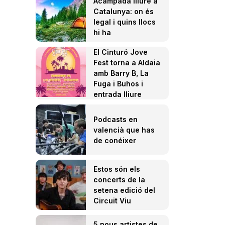
Acampada lliure a
Catalunya: on és
legal i quins llocs
hi ha
El Cinturó Jove
Fest torna a Aldaia
amb Barry B, La
Fuga i Buhos i
entrada lliure
Podcasts en
valencià que has
de conéixer
Estos són els
concerts de la
setena edició del
Circuit Viu
5 nous artistes de