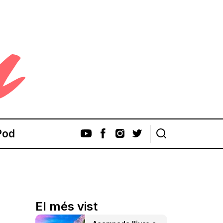
Pod
El més vist