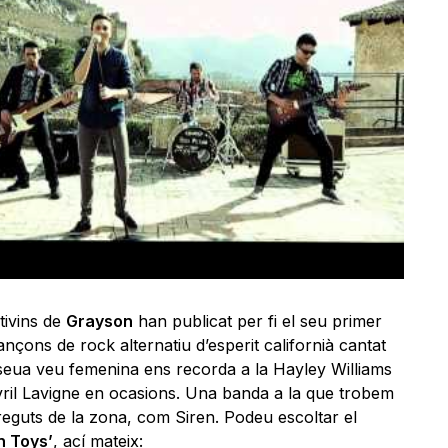
tivins de
Grayson
han publicat per fi el seu primer
ançons de rock alternatiu d’esperit californià cantat
seua veu femenina ens recorda a la Hayley Williams
vril Lavigne en ocasions. Una banda a la que trobem
eguts de la zona, com Siren. Podeu escoltar el
n Toys’
, ací mateix: