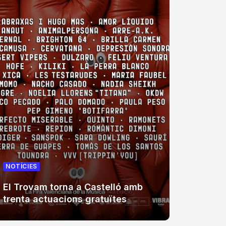
NOTÍCIES
NOTÍCIE
El Trovam torna a Castelló amb
La Fúm
trenta actuacions gratuïtes
Coster