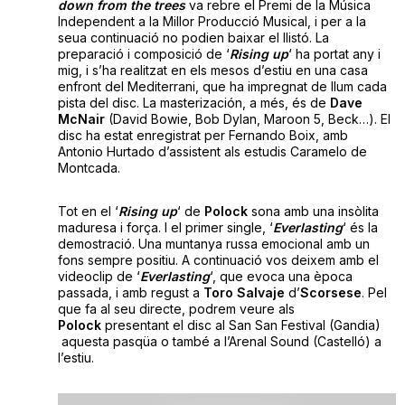
down from the trees
va rebre el Premi de la Música
Independent a la Millor Producció Musical, i per a la
seua continuació no podien baixar el llistó. La
preparació i composició de ‘
Rising up
‘ ha portat any i
mig, i s’ha realitzat en els mesos d’estiu en una casa
enfront del Mediterrani, que ha impregnat de llum cada
pista del disc. La masterización, a més, és de
Dave
McNair
(David Bowie, Bob Dylan, Maroon 5, Beck…). El
disc ha estat enregistrat per Fernando Boix, amb
Antonio Hurtado d’assistent als estudis Caramelo de
Montcada.
Tot en el ‘
Rising up
‘ de
Polock
sona amb una insòlita
maduresa i força. I el primer single, ‘
Everlasting
‘ és la
demostració. Una muntanya russa emocional amb un
fons sempre positiu. A continuació vos deixem amb el
videoclip de ‘
Everlasting
‘, que evoca una època
passada, i amb regust a
Toro Salvaje
d’
Scorsese
. Pel
que fa al seu directe, podrem veure als
Polock
presentant el disc al San San Festival (Gandia)
aquesta pasqüa o també a l’Arenal Sound (Castelló) a
l’estiu.