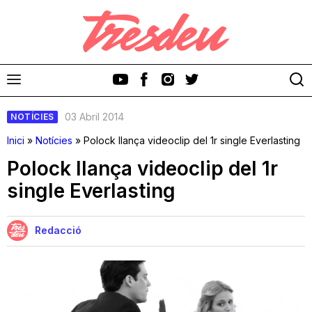
03 Abril 2014
NOTÍCIES
Inici
»
Notícies
»
Polock llança videoclip del 1r single Everlasting
Polock llança videoclip del 1r
single Everlasting
Discos
Videoclips
Redacció
Cinema i Televisió
Festivals