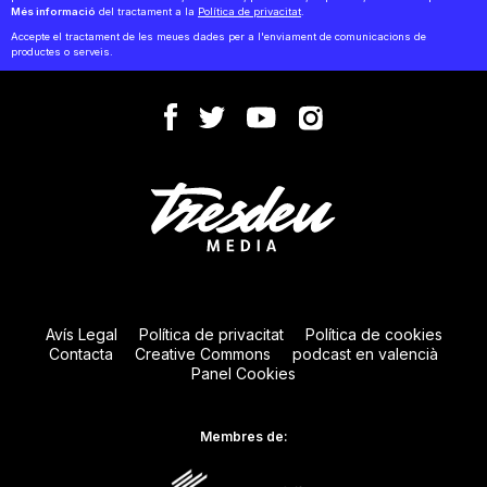
Més informació
del tractament a la
Política de privacitat
.
Accepte el tractament de les meues dades per a l'enviament de comunicacions de
productes o serveis.
Avís Legal
Política de privacitat
Política de cookies
Contacta
Creative Commons
podcast en valencià
Panel Cookies
Membres de: