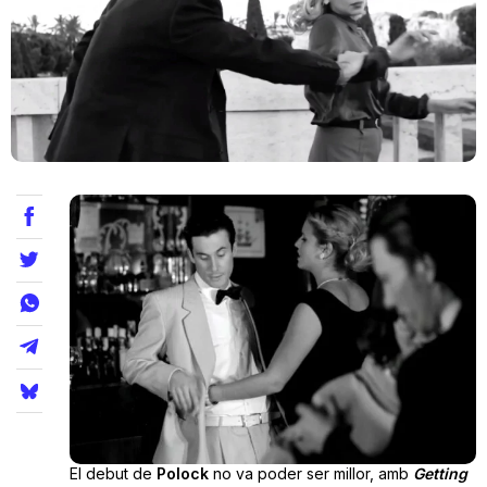
Teatre
Internet
Opinió
Llibres
La Llista
Llocs
El debut de
Polock
no va poder ser millor, amb
Getting