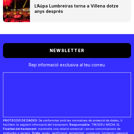
L’Aúpa Lumbreiras torna a Villena dotze
anys després
NEWSLETTER
Rep informació exclusiva al teu correu.
PROTECCIÓ DE DADES:
De conformitat amb les normatives de protecció de dades, li
facilitem la següent informació del tractament:
Responsable:
TRESDEU MEDIA SL
Finalitat del tractament:
mantindre una relació comercial i enviar comunicacions de
productes o serveis.
Drets:
accés, rectificació, portabilitat, supressió, limitació i oposició.