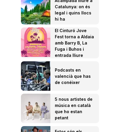
Acampada lliure a
Catalunya: on és
legal i quins llocs
hi ha
El Cinturó Jove
Fest torna a Aldaia
amb Barry B, La
Fuga i Buhos i
entrada lliure
Podcasts en
valencià que has
de conéixer
5 nous artistes de
música en català
que ho estan
petant
Estos són els