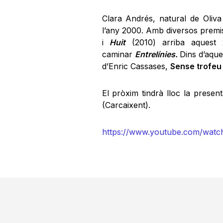
Clara Andrés, natural de Oliv
l’any 2000. Amb diversos premis
i
Huit
(2010) arriba aques
caminar
Entrelínies.
Dins d’aqu
d’Enric Cassases,
Sense trofe
El pròxim tindrà lloc la present
(Carcaixent).
https://www.youtube.com/wa