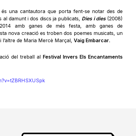
a és una cantautora que porta fent-se notar des de
 al damunt i dos discs ja publicats,
Dies i dies
(2008)
t 2014 amb ganes de més festa, amb ganes de
esta nova creació es troben dos poemes musicats, un
u
i l’altre de Maria Mercè Marçal,
Vaig Embarcar
.
ació del treball al
Festival Invers Els Encantaments
tch?v=tZBRHSXUSpk