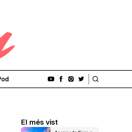
Pod
El més vist