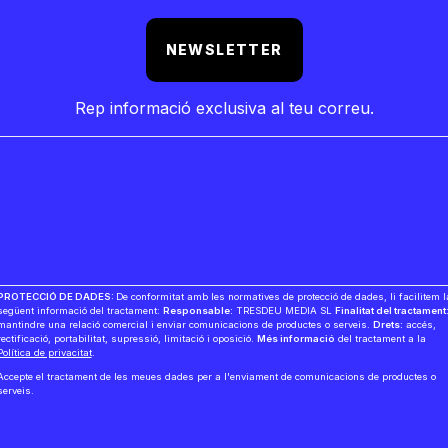
NEWSLETTER
Rep informació exclusiva al teu correu.
PROTECCIÓ DE DADES:
De conformitat amb les normatives de protecció de dades, li facilitem l
següent informació del tractament:
Responsable:
TRESDEU MEDIA SL
Finalitat del tractament
mantindre una relació comercial i enviar comunicacions de productes o serveis.
Drets:
accés,
rectificació, portabilitat, supressió, limitació i oposició.
Més informació
del tractament a la
Política de privacitat
.
Accepte el tractament de les meues dades per a l'enviament de comunicacions de productes o
serveis.