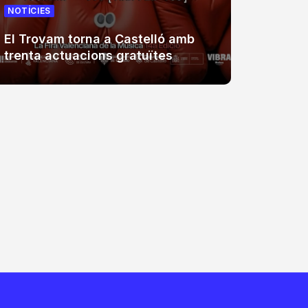
NOTÍCIES
NOTÍCIE
El Trovam torna a Castelló amb
La Fúm
trenta actuacions gratuïtes
Coster