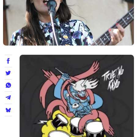
Teatre
Internet
Opinió
Llibres
La Llista
Llocs