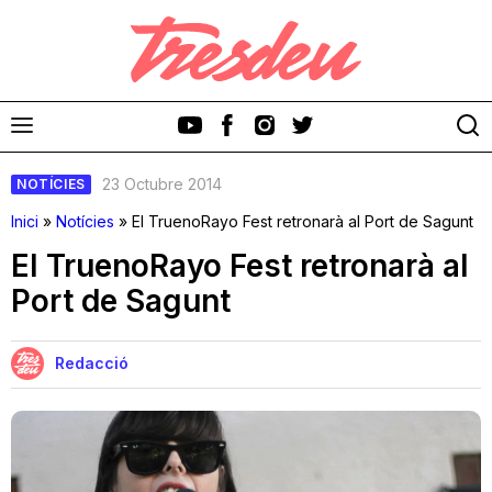
23 Octubre 2014
NOTÍCIES
Inici
»
Notícies
»
El TruenoRayo Fest retronarà al Port de Sagunt
El TruenoRayo Fest retronarà al
Port de Sagunt
Discos
Videoclips
Redacció
Cinema i Televisió
Festivals