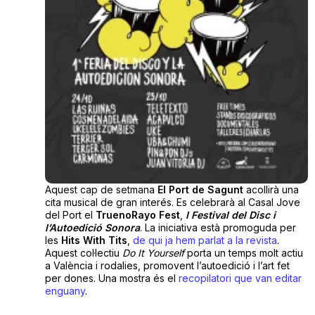
Aquest cap de setmana
El Port de Sagunt
acollirà una
cita musical de gran interés. Es celebrarà al Casal Jove
del Port el
TruenoRayo Fest
,
I Festival del Disc i
l’Autoedició Sonora
. La iniciativa està promoguda per
les
Hits With Tits
,
de qui ja hem parlat a la revista
.
Aquest col·lectiu
Do It Yourself
porta un temps molt actiu
a València i rodalies, promovent l’autoedició i l’art fet
per dones. Una mostra és el
recopilatori que van editar
enguany
.