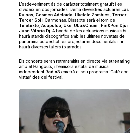
L’esdeveniment és de caràcter totalment
gratuït
i es
divideix en dos jornades. Demà divendres actuaran
Las
Ruinas
,
Cosmen Adelaida
,
Ukelele Zombies
,
Terrier
,
Tercer Sol
i
Carmonas
. Dissabte serà el torn de
Teletexto
,
Acapulco
,
Uke
,
Uba&Chumi
,
Pin&Pon Djs
i
Juan Vitoria Dj
. A banda de les actuacions musicals hi
haurà stands discogràfics amb les últimes novetats del
panorama autoeditat, es projectaran documentals i hi
haurà diverses tallers i xarrades.
Els concerts seran retransmitits en directe via
streaming
amb el Hangouts, i l’emisora estatal de música
independent
Radio3
emetrà el seu programa ‘Café con
vistas’ des del festival.