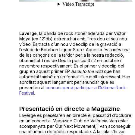
Laverge
, la banda de rock stoner liderada per Victor
Moya (ex-121db) estrena hui amb Tres deu el seu nou
vídeo. Es tracta d’un nou videoclip de la gravació a
l’estudi de Bourbon Liquor Store. Aquesta és a més una
de les cançons de la tardor per a la nostra redacció,
obtenint al Tres de Deu la posició 3 i 2 en octubre i
novembre respectivament. És el primer videoclip del
grup en aquest primer EP
Back to the wild
que han
autoeditat també en un format físic molt interessant. Han
aprofitat aquest llançament per anunciar que es
presenten al
concurs per a participar a l’Azkena Rock
Festival
.
Presentació en directe a Magazine
Laverge es presetaren en directe el passat 31 d’octubre
en un concert al Magazine Club de València. Van estar
acompanyats per Our Next Movement, i van aconseguir
una afluència de públic respectable. A la sala s’hi van