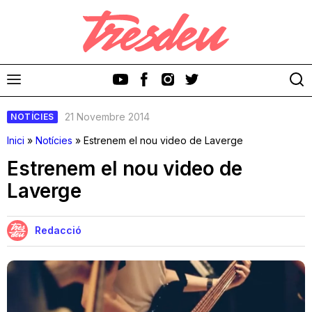
21 Novembre 2014
NOTÍCIES
Inici
»
Notícies
»
Estrenem el nou video de Laverge
Estrenem el nou video de
Laverge
Discos
Videoclips
Redacció
Cinema i Televisió
Festivals