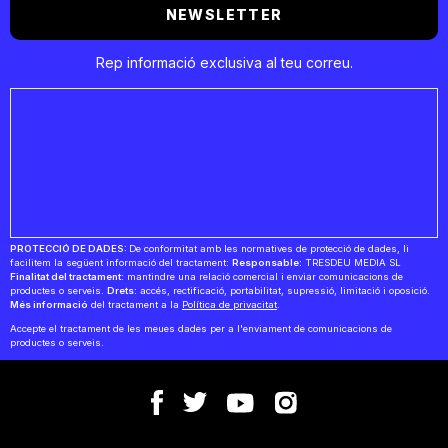
NEWSLETTER
Rep informació exclusiva al teu correu.
PROTECCIÓ DE DADES:
De conformitat amb les normatives de protecció de dades, li
facilitem la següent informació del tractament:
Responsable:
TRESDEU MEDIA SL
Finalitat del tractament:
mantindre una relació comercial i enviar comunicacions de
productes o serveis.
Drets:
accés, rectificació, portabilitat, supressió, limitació i oposició.
Més informació
del tractament a la
Política de privacitat
.
Accepte el tractament de les meues dades per a l'enviament de comunicacions de
productes o serveis.