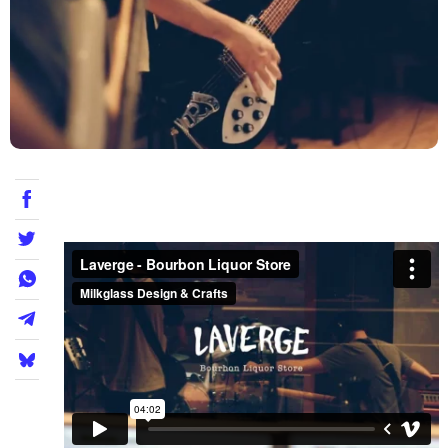
Teatre
Internet
Opinió
Llibres
La Llista
Llocs