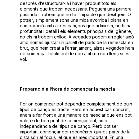
després d’estructurar-la i haver produït tots els
elements que trobem necessaris. Peguem una primera
passada i trobem que no té l’impacte que desitgem. O
potser, simplement sona una mica avorrida i plana en
comparació amb altres cançons que admirem, no hi ha
profunditat i detall i els elements principals del gènere,
no els hi trobem enlloc. A vegades podem arreglar això
amb només ajustar un parell de parts de la remescla en
brut, que hem creat a l’arranjament, altres vegades hem
de començar totalment de nou amb un nou llenç si es
vol.
Preparació a l’hora de començar la mescla
Per on començar pot dependre completament de quin
tipus de cançó es tracte. Però en aquest cas concret,
anem a fer front a una manera de mesclar que ens pot
valdre de bon punt de començament, amb
independència del tipus de cançó. Però pot ser
important començar per reconéixer quines parts de la
pista són el focus, el que és més important. En una