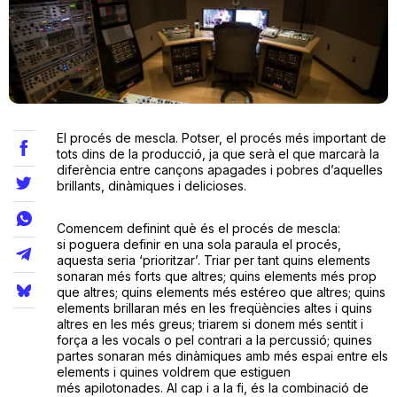
Teatre
Internet
El procés de mescla. Potser, el procés més important de
tots dins de la producció, ja que serà el que marcarà la
diferència entre cançons apagades i pobres d’aquelles
Opinió
brillants, dinàmiques i delicioses.
Llibres
Comencem definint què és el procés de mescla:
si poguera definir en una sola paraula el procés,
aquesta seria ‘prioritzar’. Triar per tant quins elements
La Llista
sonaran més forts que altres; quins elements més prop
que altres; quins elements més estéreo que altres; quins
Llocs
elements brillaran més en les freqüències altes i quins
altres en les més greus; triarem si donem més sentit i
força a les vocals o pel contrari a la percussió; quines
partes sonaran més dinàmiques amb més espai entre els
elements i quines voldrem que estiguen
més apilotonades. Al cap i a la fi, és la combinació de