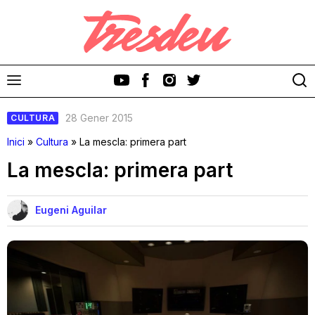
28 Gener 2015
CULTURA
Inici
»
Cultura
»
La mescla: primera part
La mescla: primera part
Discos
Eugeni Aguilar
Videoclips
Cinema i Televisió
Festivals