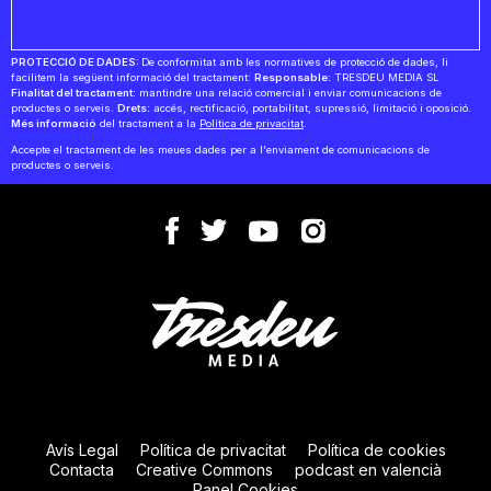
PROTECCIÓ DE DADES:
De conformitat amb les normatives de protecció de dades, li
facilitem la següent informació del tractament:
Responsable:
TRESDEU MEDIA SL
Finalitat del tractament:
mantindre una relació comercial i enviar comunicacions de
productes o serveis.
Drets:
accés, rectificació, portabilitat, supressió, limitació i oposició.
Més informació
del tractament a la
Política de privacitat
.
Accepte el tractament de les meues dades per a l'enviament de comunicacions de
productes o serveis.
Avís Legal
Política de privacitat
Política de cookies
Contacta
Creative Commons
podcast en valencià
Panel Cookies