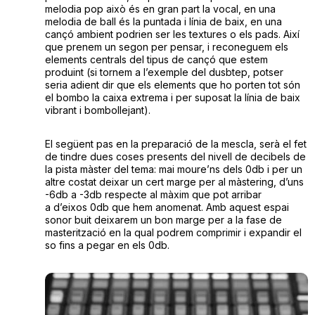
melodia pop això és en gran part la vocal, en una
melodia de ball és la puntada i línia de baix, en una
cançó ambient podrien ser les textures o els pads. Així
que prenem un segon per pensar, i reconeguem els
elements centrals del tipus de cançó que estem
produint (si tornem a l’exemple del dusbtep, potser
seria adient dir que els elements que ho porten tot són
el bombo la caixa extrema i per suposat la línia de baix
vibrant i bombollejant).
El següent pas en la preparació de la mescla, serà el fet
de tindre dues coses presents del nivell de decibels de
la pista màster del tema: mai moure’ns dels 0db i per un
altre costat deixar un cert marge per al màstering, d’uns
-6db a -3db respecte al màxim que pot arribar
a d’eixos 0db que hem anomenat. Amb aquest espai
sonor buit deixarem un bon marge per a la fase de
masterització en la qual podrem comprimir i expandir el
so fins a pegar en els 0db.