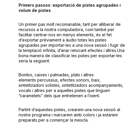
Primers passos: exportació de pistes agrupades i
volum de pistes
Un primer pas molt recomanable, tant per alliberar de
recursos a la nostra computadora, com també per
facilitar centrar-nos en menys elements, és el fet
d’exportar prèviament a àudio totes les pistes
agrupades per importar-les a una nova sessió i fugir de
la temptació infinita, d’anar retocant efectes i altres.Una
bona manera de classificar les pistes per exportar-les
seria la següent:
Bombo, caixes i palmades, plats i altres
elements percussius, efectes sonors, baix,
sintetitzadors solistes, sintetitzadors acompanyaments,
vocals i altres per a aquelles pistes que tinguen
“caramelets” dels que entretenen a l’oient.
Partint d’aquestes pistes, crearem una nova sessió al
nostre programa i marcarem amb colors i ja estarem
preparats per a començar la mescla.