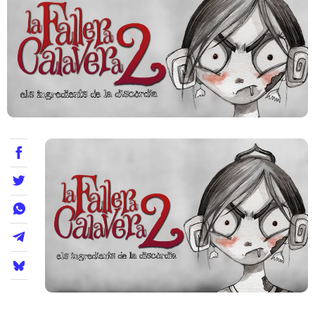
Teatre
Internet
Opinió
Llibres
La Llista
Llocs