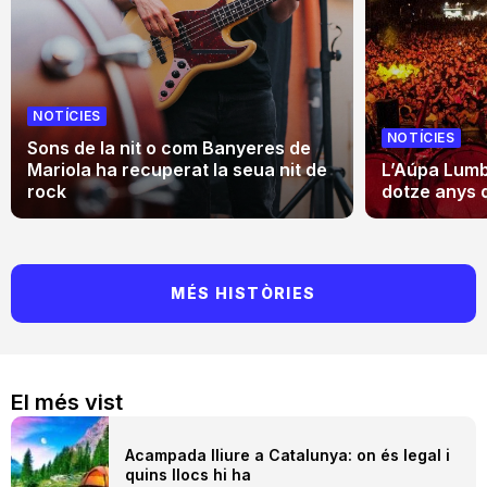
NOTÍCIES
NOTÍCIES
Sons de la nit o com Banyeres de
Mariola ha recuperat la seua nit de
L’Aúpa Lumbr
rock
dotze anys 
MÉS HISTÒRIES
El més vist
Acampada lliure a Catalunya: on és legal i
quins llocs hi ha