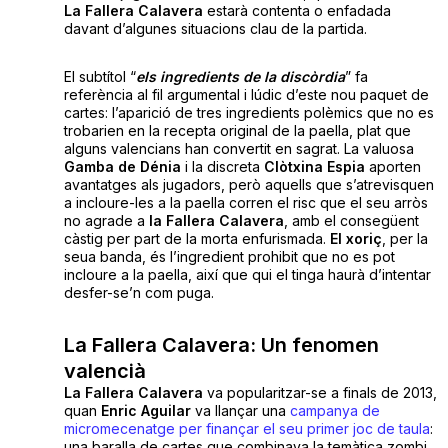
La Fallera Calavera
estarà contenta o enfadada
davant d’algunes situacions clau de la partida.
El subtítol “
els ingredients de la discòrdia
” fa
referència al fil argumental i lúdic d’este nou paquet de
cartes: l’aparició de tres ingredients polèmics que no es
trobarien en la recepta original de la paella, plat que
alguns valencians han convertit en sagrat. La valuosa
Gamba de Dénia
i la discreta
Clòtxina Espia
aporten
avantatges als jugadors, però aquells que s’atrevisquen
a incloure-les a la paella corren el risc que el seu arròs
no agrade a
la Fallera Calavera
, amb el consegüent
càstig per part de la morta enfurismada.
El xoriç
, per la
seua banda, és l’ingredient prohibit que no es pot
incloure a la paella, així que qui el tinga haurà d’intentar
desfer-se’n com puga.
La Fallera Calavera: Un fenomen
valencià
La Fallera Calavera
va popularitzar-se a finals de 2013,
quan
Enric Aguilar
va llançar una
campanya de
micromecenatge per finançar el seu primer joc de taula
:
una baralla de cartes que combinava la temàtica zombi