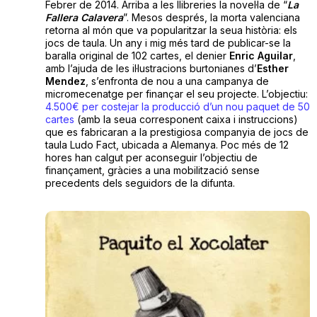
Febrer de 2014. Arriba a les llibreries la novel·la de “
La
Fallera Calavera
”. Mesos després, la morta valenciana
retorna al món que va popularitzar la seua història: els
jocs de taula. Un any i mig més tard de publicar-se la
baralla original de 102 cartes, el denier
Enric Aguilar
,
amb l’ajuda de les il·lustracions burtonianes d’
Esther
Mendez
, s’enfronta de nou a una campanya de
micromecenatge per finançar el seu projecte. L’objectiu:
4.500€ per costejar la producció d’un nou paquet de 50
cartes
(amb la seua corresponent caixa i instruccions)
que es fabricaran a la prestigiosa companyia de jocs de
taula Ludo Fact, ubicada a Alemanya. Poc més de 12
hores han calgut per aconseguir l’objectiu de
finançament, gràcies a una mobilització sense
precedents dels seguidors de la difunta.