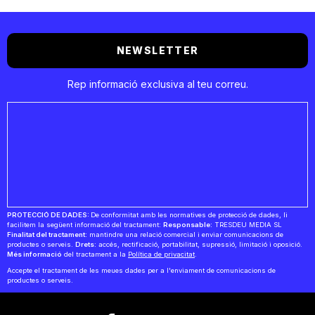
NEWSLETTER
Rep informació exclusiva al teu correu.
PROTECCIÓ DE DADES:
De conformitat amb les normatives de protecció de dades, li
facilitem la següent informació del tractament:
Responsable:
TRESDEU MEDIA SL
Finalitat del tractament:
mantindre una relació comercial i enviar comunicacions de
productes o serveis.
Drets:
accés, rectificació, portabilitat, supressió, limitació i oposició.
Més informació
del tractament a la
Política de privacitat
.
Accepte el tractament de les meues dades per a l'enviament de comunicacions de
productes o serveis.