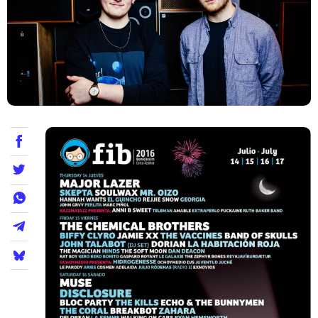
Teatre
Internet
Opinió
Llibres
La Llista
Llocs