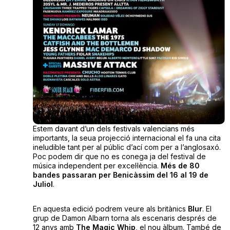
Estem davant d’un dels festivals valencians més
importants, la seua projecció internacional el fa una cita
ineludible tant per al públic d’ací com per a l’anglosaxó.
Poc podem dir que no es conega ja del festival de
música independent per excel·lència.
Més de 80
bandes passaran per Benicàssim del 16 al 19 de
Juliol
.
En aquesta edició podrem veure als britànics
Blur
. El
grup de Damon Albarn torna als escenaris després de
12 anys amb
The Magic Whip
, el nou àlbum. També de