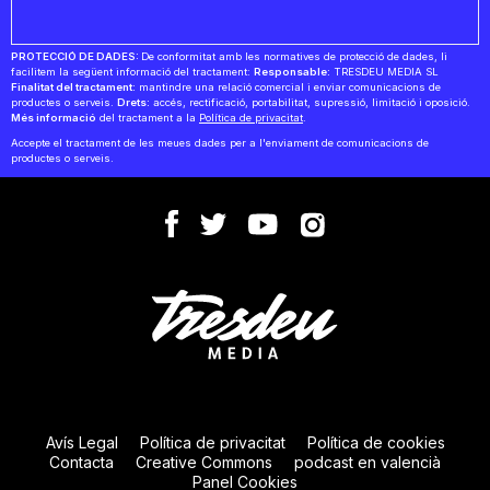
PROTECCIÓ DE DADES:
De conformitat amb les normatives de protecció de dades, li
facilitem la següent informació del tractament:
Responsable:
TRESDEU MEDIA SL
Finalitat del tractament:
mantindre una relació comercial i enviar comunicacions de
productes o serveis.
Drets:
accés, rectificació, portabilitat, supressió, limitació i oposició.
Més informació
del tractament a la
Política de privacitat
.
Accepte el tractament de les meues dades per a l'enviament de comunicacions de
productes o serveis.
Avís Legal
Política de privacitat
Política de cookies
Contacta
Creative Commons
podcast en valencià
Panel Cookies