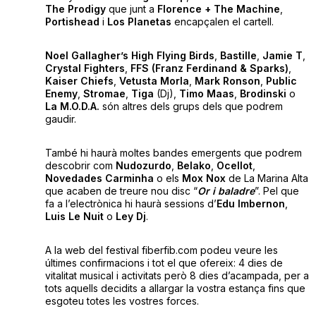
The Prodigy
que junt a
Florence + The Machine
,
Portishead
i
Los Planetas
encapçalen el cartell.
Noel Gallagher’s High Flying Birds
,
Bastille
,
Jamie T
,
Crystal Fighters
,
FFS (Franz Ferdinand & Sparks)
,
Kaiser Chiefs
,
Vetusta Morla
,
Mark Ronson
,
Public
Enemy
,
Stromae
,
Tiga
(Dj),
Timo Maas
,
Brodinski
o
La M.O.D.A.
són altres dels grups dels que podrem
gaudir.
També hi haurà moltes bandes emergents que podrem
descobrir com
Nudozurdo
,
Belako
,
Ocellot
,
Novedades
Carminha
o els
Mox Nox
de La Marina Alta
que acaben de treure nou disc “
Or i baladre
”. Pel que
fa a l’electrònica hi haurà sessions d’
Edu Imbernon
,
Luis Le Nuit
o
Ley Dj
.
A la web del festival fiberfib.com podeu veure les
últimes confirmacions i tot el que ofereix: 4 dies de
vitalitat musical i activitats però 8 dies d’acampada, per a
tots aquells decidits a allargar la vostra estança fins que
esgoteu totes les vostres forces.