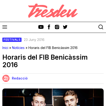
23 Juny 2016
FESTIVALS
Inici
»
Notícies
»
Horaris del FIB Benicàssim 2016
Horaris del FIB Benicàssim
2016
Discos
Videoclips
Redacció
Cinema i Televisió
Festivals